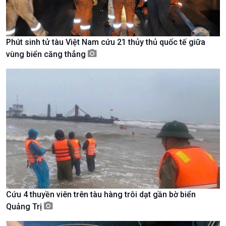
Phút sinh tử tàu Việt Nam cứu 21 thủy thủ quốc tế giữa
vùng biển căng thẳng
Xã hội
Khoa học & Công nghệ
Tin Đời sống & Xã hội
Tin Khoa học & Công nghệ
360 độ Sức khỏe
Kết nối công nghệ
Chuyển đổi Xanh
Sống chung với biến đổi
Cứu 4 thuyền viên trên tàu hàng trôi dạt gần bờ biển
Tài nguyên và Môi trường
khí hậu
Quảng Trị
Chuyên gia của bạn