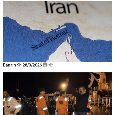
Kinh tế
Nông nghiệp & Biển đảo
Tin Kinh tế
Tin Nông nghiệp & Biển
Bản tin 9h 28/3/2026
Trước giờ mở cửa
đảo
Dòng chảy Kinh tế
Mùa vàng
Sức sống hàng Việt
Biển đảo Việt Nam
Khởi nghiệp
Tâm tình biên giới và hải
Tuyên chiến với gian lận
đảo
thương mại
Tìm hiểu biển, đảo Việt
Nam