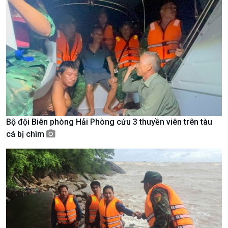
Xã hội chuyển động
Bước chân đến trường
Bộ đội Biên phòng Hải Phòng cứu 3 thuyền viên trên tàu
cá bị chìm
Văn hoá & Du lịch
Multimedia
Tin Văn hoá & Du lịch
Ảnh
Chát với người nổi tiếng
Video