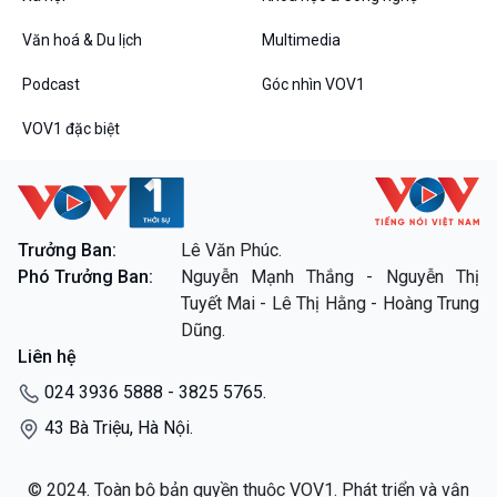
Thanh âm ký sự
Văn hoá & Du lịch
Multimedia
Chân dung cuộc sống
Các chương trình đặc biệt
Podcast
Góc nhìn VOV1
VOV1 đặc biệt
Trưởng Ban:
Lê Văn Phúc.
Phó Trưởng Ban:
Nguyễn Mạnh Thắng - Nguyễn Thị
Tuyết Mai - Lê Thị Hằng - Hoàng Trung
Dũng.
Liên hệ
024 3936 5888 - 3825 5765.
43 Bà Triệu, Hà Nội.
© 2024. Toàn bộ bản quyền thuộc VOV1. Phát triển và vận