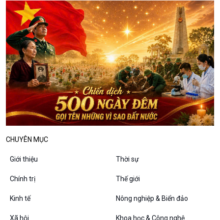
Câu chuyện thời sự
Dòng chảy sự kiện
Đối thoại
Diễn đàn chủ nhật
Chuyện đêm
CHUYÊN MỤC
Giới thiệu
Thời sự
Chính trị
Thế giới
Kinh tế
Nông nghiệp & Biển đảo
Xã hội
Khoa học & Công nghệ
VOV1 đặc biệt