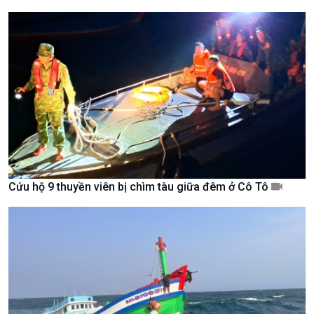
Giới thiệu
Thời sự
Thời sự 6h
Thời sự 12h
Thời sự 18h
Thời sự 21h30
Bản tin
Chuyên mục
Theo dòng Thời sự
Cứu hộ 9 thuyền viên bị chìm tàu giữa đêm ở Cô Tô