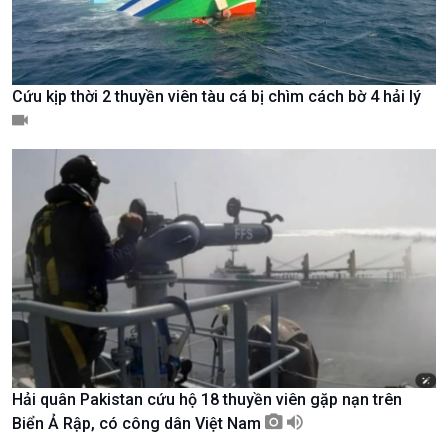
Cứu kịp thời 2 thuyền viên tàu cá bị chìm cách bờ 4 hải lý
Chính trị
Thế giới
Tin Chính trị
Tin thế giới
Chính phủ với người dân
Vấn đề quốc tế
Quốc hội với cử tri
Hồ sơ sự kiện quốc tế
Xây dựng đảng
Thế giới & Việt Nam
Đảng trong cuộc sống
Biên cương - Một dải vững
Nhận diện sự thật
bền
Pháp luật và đời sống
Hải quân Pakistan cứu hộ 18 thuyền viên gặp nạn trên
Biển Ả Rập, có công dân Việt Nam