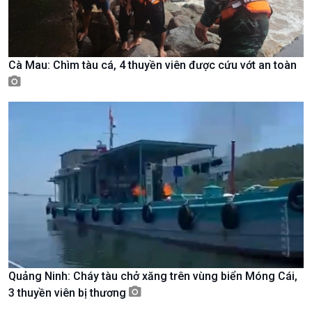
Câu chuyện Thể thao
Infographic
E-Magazine
Cà Mau: Chìm tàu cá, 4 thuyền viên được cứu vớt an toàn
Podcast
Góc nhìn VOV1
Quảng Ninh: Cháy tàu chở xăng trên vùng biển Móng Cái,
Bình luận
3 thuyền viên bị thương
10 phút Sự kiện - Luận bàn