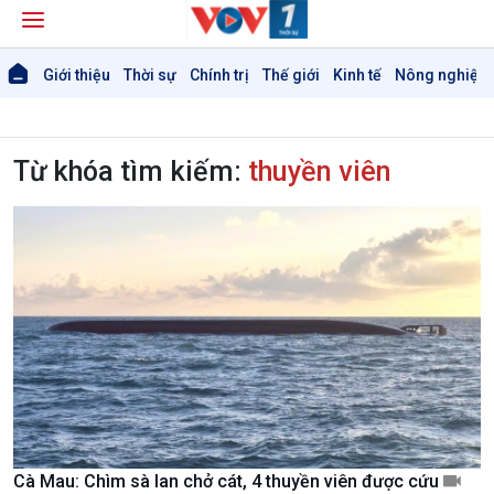
Giới thiệu
Thời sự
Chính trị
Thế giới
Kinh tế
Nông nghiệp 
Từ khóa tìm kiếm:
thuyền viên
Cà Mau: Chìm sà lan chở cát, 4 thuyền viên được cứu