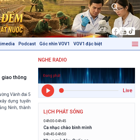
timedia
Podcast
Góc nhìn VOV1
VOV1 đặc biệt
Kinh tế
Nông nghiệp & Biển đảo
NGHE RADIO
Tin Kinh tế
Tin Nông nghiệp & Biển
Trước giờ mở cửa
đảo
Đang phát
Dòng chảy Kinh tế
Mùa vàng
i giao thông
Sức sống hàng Việt
Biển đảo Việt Nam
Live
Khởi nghiệp
Tâm tình biên giới và hải
đường Vành đai 5
Tuyên chiến với gian lận
đảo
 xây dựng tuyến
thương mại
Tìm hiểu biển, đảo Việt
ảng Ninh, thành
LỊCH PHÁT SÓNG
Nam
04h00-04h45
Podcast
Góc nhìn VOV1
Ca nhạc chào bình mình
04h45-04h50
Bình luận