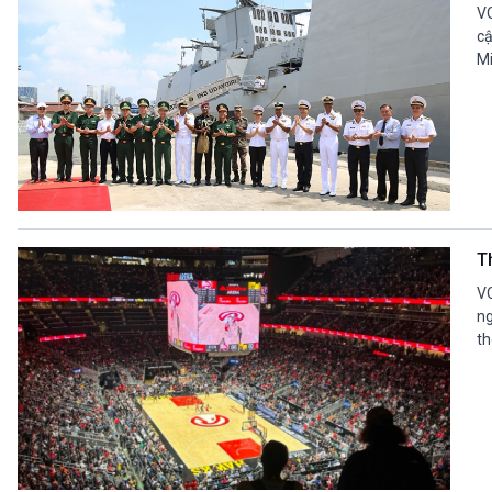
VO
cậ
Mi
T
VO
ng
th