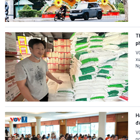
T
p
VO
xu
Ng
H
đ
VO
ng