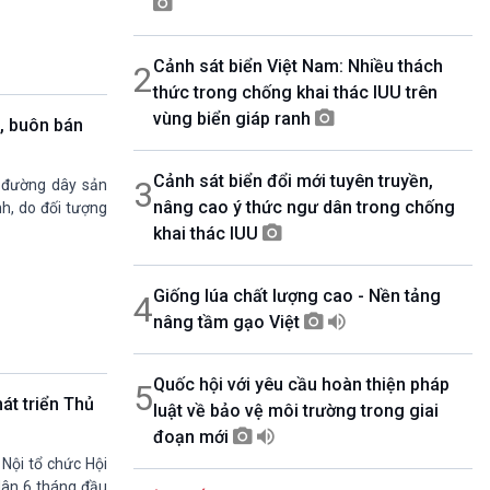
08h30-06h35
Bản tin văn hóa xã hội
Cảnh sát biển Việt Nam: Nhiều thách
2
08h35-08h40
Quảng cáo
thức trong chống khai thác IUU trên
08h40-08h50
vùng biển giáp ranh
, buôn bán
10 phút sự kiện luận bàn
08h50-08h55
Cảnh sát biển đổi mới tuyên truyền,
Quảng cáo
3
 đường dây sản
nâng cao ý thức ngư dân trong chống
08h55-09h00
nh, do đối tượng
Chương trình đệm
khai thác IUU
09h00-09h15
Bản tin Thời sự
Giống lúa chất lượng cao - Nền tảng
4
09h15-09h30
Dòng chảy kinh tế
nâng tầm gạo Việt
09h30-09h35
Bản tin pháp luật
Quốc hội với yêu cầu hoàn thiện pháp
5
09h35-09h40
át triển Thủ
luật về bảo vệ môi trường trong giai
Quảng cáo
đoạn mới
09h40-09h55
Chính phủ với người dân
 Nội tổ chức Hội
09h55-10h00
dân 6 tháng đầu