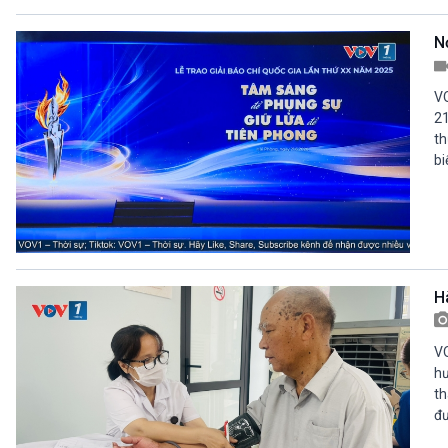
Nơ
V
21
th
bi
H
VO
hư
th
đư