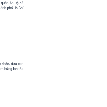
11h30-11h35
ải quân Ấn Độ đã
Bản tin Kinh tế
hành phố Hồ Chí
11h35-11h50
Xây dựng Đảng (phát lại)
11h50-11h59
Quảng cáo
11h59-12h00
Báo giờ
12h00-12h57
Thời sự trưa (trực tiếp)
12h57-13h00
Quảng cáo
13h00-13h05
c khỏe, đưa con
Bản tin Nông nghiệp
ảm hứng lan tỏa
13h05-13h20
Mùa vàng (phát lại)
13h20-13h25
Quảng cáo
13h25-13h40
Dòng chảy kinh tế (phát lại)
13h40-13h45
Quảng cáo