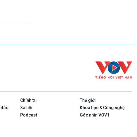
Theo dòng thời sự
17h00-17h50
Cuộc sống 365
17h50-17h59
Quảng cáo
17h59-18h00
Báo giờ
18h00-18h57
Thời sự chiều (trực tiếp)
18h57-19h00
Quảng cáo
19h00-19h05
Bản tin thời sự
19h05-19h10
Quảng cáo
Chính trị
Thế giới
19h10-19h25
Chính phủ với người dân (Phát lại)
 đảo
Xã hội
Khoa học & Công nghệ
19h25-19h40
Podcast
Góc nhìn VOV1
Xã hội chuyển động (phát lại)
19h40-19h55
Dân tộc và phát triển (phát lại)