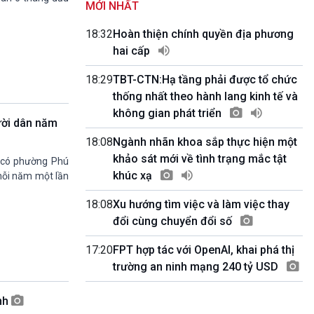
MỚI NHẤT
Quảng cáo
0h00-4h00
18:32
Hoàn thiện chính quyền địa phương
Nhập hệ VOV3
hai cấp
10h00-10h05
Bản tin thời sự
18:29
TBT-CTN:Hạ tầng phải được tổ chức
10h05-10h10
thống nhất theo hành lang kinh tế và
Quảng cáo
không gian phát triển
10h10-10h25
ười dân năm
Dân tộc và phát triển
18:08
Ngành nhãn khoa sắp thực hiện một
10h25-10h30
Quảng cáo
khảo sát mới về tình trạng mắc tật
ó có phường Phú
10h30-11h00
khúc xạ
mỗi năm một lần
Vì an ninh Tổ quốc
11h00-11h05
18:08
Xu hướng tìm việc và làm việc thay
Bản tin thể thao
đổi cùng chuyển đổi số
11h05-11h10
Quảng cáo
17:20
FPT hợp tác với OpenAI, khai phá thị
11h10-11h25
trường an ninh mạng 240 tỷ USD
Xã hội chuyển động
11h25-11h30
inh
Chương trình đệm