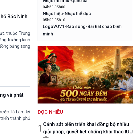
Nhạc mở đâu-Quốc ca
10 phút Sự kiện - Luận bàn
04h50-05h00
Câu chuyện thời sự
Nhạc hiệu-Nhạc thể dục
 phố Bắc Ninh
Dòng chảy sự kiện
05h00-05h10
Đối thoại
LogoVOV1-Rao sóng-Bài hát chào bình
Diễn đàn chủ nhật
rực thuộc Trung
minh
Chuyện đêm
tăng trưởng kinh
05h10-05h20
g đồng bằng sông
Bản tin đầu ngày-Thời tiết
05h20-05h50
Mùa vàng
05h50-05h59
Quảng cáo
05h59-06h00
Nhạc top - Báo giờ
06h00-06h28
ựng và phát
Thời sự sáng
06h28-06h30
ĐỌC NHIỀU
Quảng cáo
h nước Tô Lâm ký
triển thành phố
06h30-07h00
Cảnh sát biển triển khai đồng bộ nhiều
Quân đội nhân dân
1
giải pháp, quyết liệt chống khai thác IUU
07h00-08h30
Theo dòng Thời sự