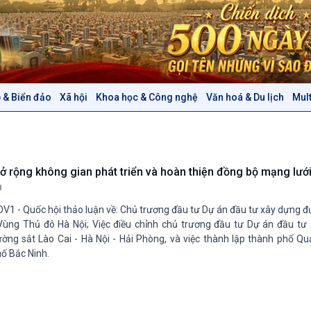
 & Biển đảo
Xã hội
Khoa học & Công nghệ
Văn hoá & Du lịch
Mul
Chính trị
Thế giới
Tin Chính trị
Tin thế giới
Chính phủ với người dân
Vấn đề quốc tế
Quốc hội với cử tri
Hồ sơ sự kiện quốc tế
ở rộng không gian phát triển và hoàn thiện đồng bộ mạng lướ
Xây dựng đảng
Thế giới & Việt Nam
Đảng trong cuộc sống
Biên cương - Một dải vững
V1 - Quốc hội thảo luận về: Chủ trương đầu tư Dự án đầu tư xây dựng 
Nhận diện sự thật
bền
Vùng Thủ đô Hà Nội; Việc điều chỉnh chủ trương đầu tư Dự án đầu tư
Pháp luật và đời sống
ờng sắt Lào Cai - Hà Nội - Hải Phòng, và việc thành lập thành phố Qu
ố Bắc Ninh.
Văn hoá & Du lịch
Multimedia
Tin Văn hoá & Du lịch
Ảnh