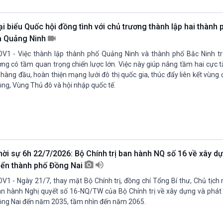
Chát với người nổi tiếng
Video
Câu chuyện Thể thao
Infographic
ại biểu Quốc hội đồng tình với chủ trương thành lập hai thành
E-Magazine
à Quảng Ninh
V1 - Việc thành lập thành phố Quảng Ninh và thành phố Bắc Ninh t
ng có tầm quan trọng chiến lược lớn. Việc này giúp nâng tầm hai cực 
 hàng đầu, hoàn thiện mạng lưới đô thị quốc gia, thúc đẩy liên kết vùn
ng, Vùng Thủ đô và hội nhập quốc tế.
hời sự 6h 22/7/2026: Bộ Chính trị ban hành NQ số 16 về xây d
riển thành phố Đồng Nai
V1 - Ngày 21/7, thay mặt Bộ Chính trị, đồng chí Tổng Bí thư, Chủ tịc
n hành Nghị quyết số 16-NQ/TW của Bộ Chính trị về xây dựng và phát 
ng Nai đến năm 2035, tầm nhìn đến năm 2065.