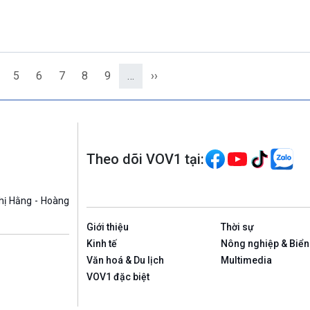
5
6
7
8
9
…
››
Theo dõi VOV1 tại:
hị Hằng - Hoàng
Giới thiệu
Thời sự
Kinh tế
Nông nghiệp & Biển
Văn hoá & Du lịch
Multimedia
VOV1 đặc biệt