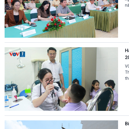
nă
H
2
VO
Th
th
B