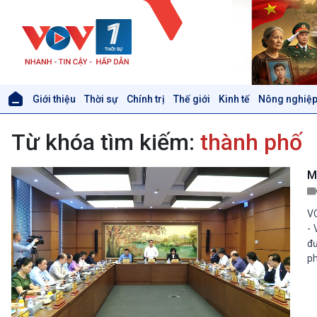
Giới thiệu
Thời sự
Chính trị
Thế giới
Kinh tế
Nông nghiệp
Giới thiệu
Thời sự
Từ khóa tìm kiếm:
thành phố
Thời sự 6h
Thời sự 12h
Thời sự 18h
M
Thời sự 21h30
Bản tin
VO
Chuyên mục
- 
Theo dòng Thời sự
đư
ph
Xã hội
Khoa học & Công nghệ
Tin Đời sống & Xã hội
Tin Khoa học & Công nghệ