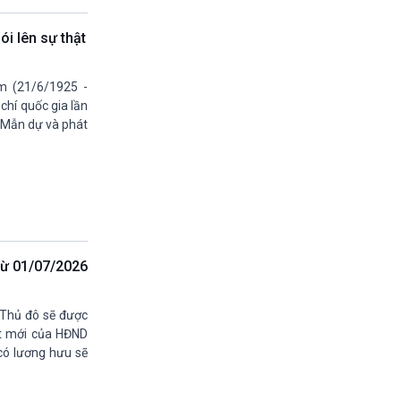
13h45-14h00
Biển đảo Việt nam (phát lại)
ói lên sự thật
14h00-14h05
Bản tin Thời sự VH-XH quốc tế
m (21/6/1925 -
14h05-14h35
 chí quốc gia lần
Ngôi nhà âm nhạc
 Mẫn dự và phát
14h35-14h50
Sống chung với biến đổi khí hậu (phát lại)
14h50-15h00
Thế giới và Việt Nam (phát lại)
15h00-15h15
Bản tin thời sự tổng hợp
15h15-15h20
Quảng cáo
 từ 01/07/2026
15h20-15h50
Chuyên gia của bạn
 Thủ đô sẽ được
15h50-15h55
ết mới của HĐND
Chương trình đệm
có lương hưu sẽ
15h55-16h00
Quảng cáo
16h00-17h00