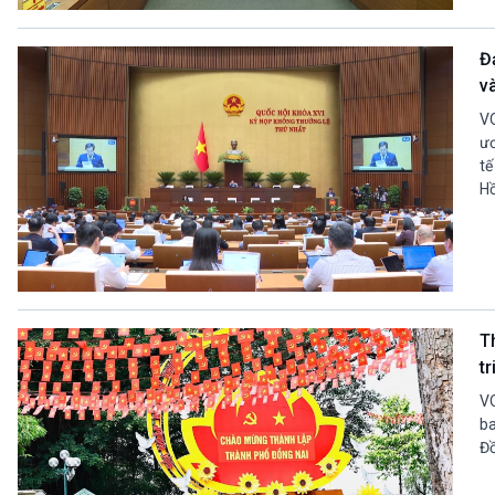
360 độ Sức khỏe
Kết nối công nghệ
Chuyển đổi Xanh
Sống chung với biến đổi
Đ
Tài nguyên và Môi trường
khí hậu
v
Chuyên gia của bạn
Xã hội chuyển động
VO
Bước chân đến trường
ươ
tế
VOV1 đặc biệt
Hồ
Thanh âm ký sự
Chân dung cuộc sống
Các chương trình đặc biệt
T
t
VO
ba
Đồ