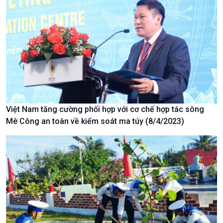
Văn hoá & Du lịch
Multimedia
Tin Văn hoá & Du lịch
Ảnh
Chát với người nổi tiếng
Video
Câu chuyện Thể thao
Infographic
E-Magazine
Việt Nam tăng cường phối hợp với cơ chế hợp tác sông
Mê Công an toàn về kiểm soát ma túy (8/4/2023)