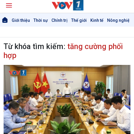
Giới thiệu
Thời sự
Chính trị
Thế giới
Kinh tế
Nông nghiệp 
Từ khóa tìm kiếm:
tăng cường phối
hợp