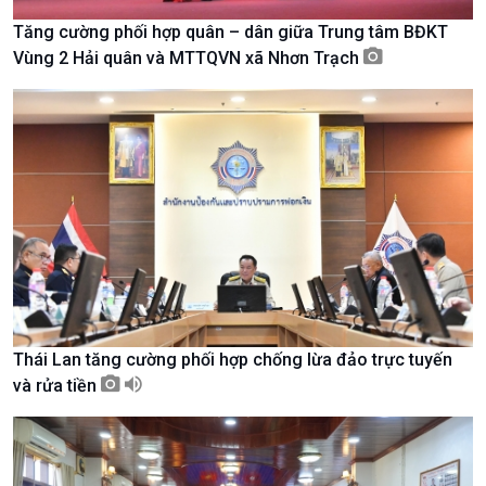
Tăng cường phối hợp quân – dân giữa Trung tâm BĐKT
Vùng 2 Hải quân và MTTQVN xã Nhơn Trạch
Kinh tế
Nông nghiệp & Biển đảo
Tin Kinh tế
Tin Nông nghiệp & Biển
Trước giờ mở cửa
đảo
Thái Lan tăng cường phối hợp chống lừa đảo trực tuyến
Dòng chảy Kinh tế
Mùa vàng
và rửa tiền
Sức sống hàng Việt
Biển đảo Việt Nam
Khởi nghiệp
Tâm tình biên giới và hải
Tuyên chiến với gian lận
đảo
thương mại
Tìm hiểu biển, đảo Việt