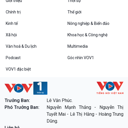
Giới thiệu
Thời sự
Chính trị
Thế giới
Kinh tế
Nông nghiệp & Biển đảo
VOV1 đặc biệt
Xã hội
Khoa học & Công nghệ
Thanh âm ký sự
Chân dung cuộc sống
Văn hoá & Du lịch
Multimedia
Các chương trình đặc biệt
Podcast
Góc nhìn VOV1
VOV1 đặc biệt
Trưởng Ban:
Lê Văn Phúc.
Phó Trưởng Ban:
Nguyễn Mạnh Thắng - Nguyễn Thị
Tuyết Mai - Lê Thị Hằng - Hoàng Trung
Dũng.
Liên hệ