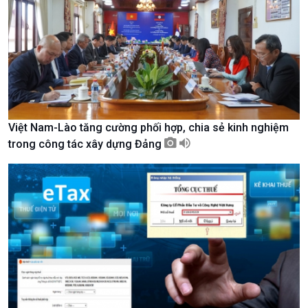
Nam
Việt Nam-Lào tăng cường phối hợp, chia sẻ kinh nghiệm
trong công tác xây dựng Đảng
Xã hội
Khoa học & Công nghệ
Tin Đời sống & Xã hội
Tin Khoa học & Công nghệ
360 độ Sức khỏe
Kết nối công nghệ
Chuyển đổi Xanh
Sống chung với biến đổi