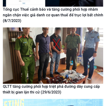
Tài nguyên và Môi trường
khí hậu
Tổng cục Thuế cảnh báo và tăng cường phối hợp nhằm
Chuyên gia của bạn
ngăn chặn việc giả danh cơ quan thuế để trục lợi bất chính
Xã hội chuyển động
(8/7/2023)
Bước chân đến trường
QLTT tăng cường phối hợp triệt phá đường dây cung cấp
thiết bị gian lận thi cử (29/6/2023)