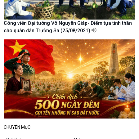
Podcast
Góc nhìn VOV1
Bình luận
Công viên Đại tướng Võ Nguyên Giáp- Điểm tựa tinh thần
10 phút Sự kiện - Luận bàn
cho quân dân Trường Sa (25/08/2021)
Câu chuyện thời sự
Dòng chảy sự kiện
Đối thoại
Diễn đàn chủ nhật
Chuyện đêm
CHUYÊN MỤC