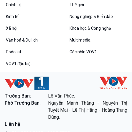
Chính trị
Thế giới
Kinh tế
Nông nghiệp & Biển đảo
VOV1 đặc biệt
Xã hội
Khoa học & Công nghệ
Thanh âm ký sự
Văn hoá & Du lịch
Multimedia
Chân dung cuộc sống
Các chương trình đặc biệt
Podcast
Góc nhìn VOV1
VOV1 đặc biệt
Trưởng Ban:
Lê Văn Phúc.
Phó Trưởng Ban:
Nguyễn Mạnh Thắng - Nguyễn Thị
Tuyết Mai - Lê Thị Hằng - Hoàng Trung
Dũng.
Liên hệ