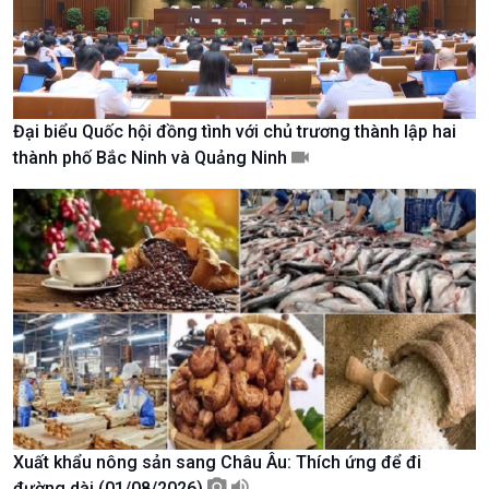
Đại biểu Quốc hội đồng tình với chủ trương thành lập hai
thành phố Bắc Ninh và Quảng Ninh
Chính trị
Thế giới
Tin Chính trị
Tin thế giới
Chính phủ với người dân
Vấn đề quốc tế
Quốc hội với cử tri
Hồ sơ sự kiện quốc tế
Xây dựng đảng
Thế giới & Việt Nam
Đảng trong cuộc sống
Biên cương - Một dải vững
Nhận diện sự thật
bền
Pháp luật và đời sống
Xuất khẩu nông sản sang Châu Âu: Thích ứng để đi
đường dài (01/08/2026)