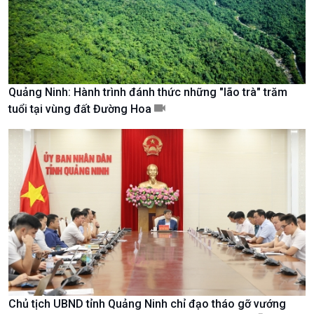
Quảng Ninh: Hành trình đánh thức những "lão trà" trăm
tuổi tại vùng đất Đường Hoa
Xã hội
Khoa học & Công nghệ
Tin Đời sống & Xã hội
Tin Khoa học & Công nghệ
360 độ Sức khỏe
Kết nối công nghệ
Chủ tịch UBND tỉnh Quảng Ninh chỉ đạo tháo gỡ vướng
Chuyển đổi Xanh
Sống chung với biến đổi