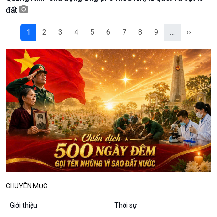
Podcast
Góc nhìn VOV1
đất
Bình luận
10 phút Sự kiện - Luận bàn
1
2
3
4
5
6
7
8
9
…
››
Câu chuyện thời sự
Dòng chảy sự kiện
Đối thoại
Diễn đàn chủ nhật
Chuyện đêm
CHUYÊN MỤC
Giới thiệu
Thời sự