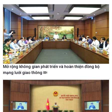
Giới thiệu
Thời sự
Thời sự 6h
Thời sự 12h
Thời sự 18h
Thời sự 21h30
Bản tin
Chuyên mục
Theo dòng Thời sự
Mở rộng không gian phát triển và hoàn thiện đồng bộ
mạng lưới giao thông