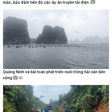
mắc, bảo đảm tiến độ các dự án truyền tải điện.
Tài nguyên và Môi trường
khí hậu
Chuyên gia của bạn
Xã hội chuyển động
Bước chân đến trường
Quảng Ninh và bài toán phát triển nuôi trồng hải sản bền
vững
Văn hoá & Du lịch
Multimedia