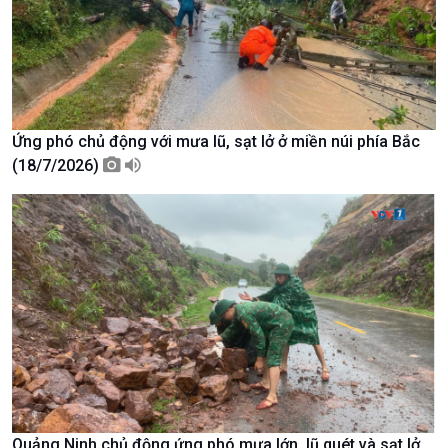
Tin Văn hoá & Du lịch
Ảnh
Chát với người nổi tiếng
Video
Câu chuyện Thể thao
Infographic
E-Magazine
Ứng phó chủ động với mưa lũ, sạt lở ở miền núi phía Bắc
(18/7/2026)
Quảng Ninh chủ động ứng phó mưa lớn, lũ quét và sạt lở