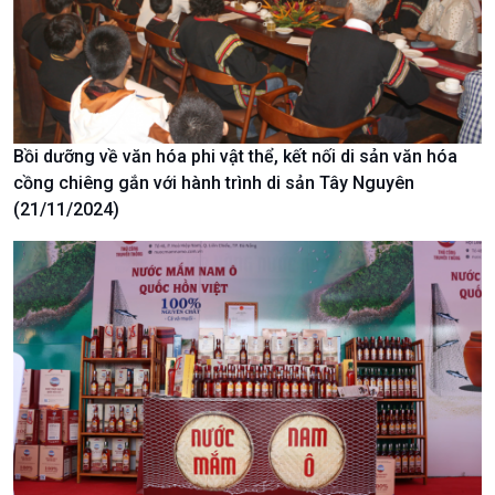
Văn hoá & Du lịch
Multimedia
Tin Văn hoá & Du lịch
Ảnh
Chát với người nổi tiếng
Video
Câu chuyện Thể thao
Infographic
E-Magazine
Bồi dưỡng về văn hóa phi vật thể, kết nối di sản văn hóa
cồng chiêng gắn với hành trình di sản Tây Nguyên
(21/11/2024)