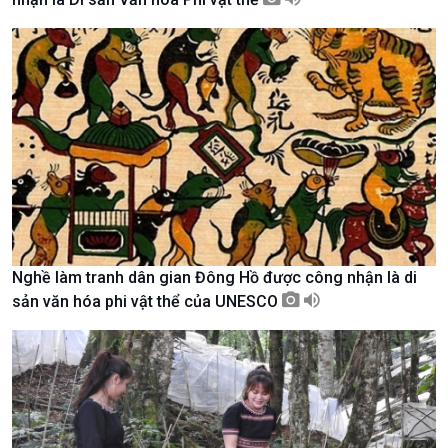
Kinh tế
Nông nghiệp & Biển đảo
Nghề làm tranh dân gian Đông Hồ được công nhận là di
Tin Kinh tế
Tin Nông nghiệp & Biển
sản văn hóa phi vật thể của UNESCO
Trước giờ mở cửa
đảo
Dòng chảy Kinh tế
Mùa vàng
Sức sống hàng Việt
Biển đảo Việt Nam
Khởi nghiệp
Tâm tình biên giới và hải
Tuyên chiến với gian lận
đảo
thương mại
Tìm hiểu biển, đảo Việt