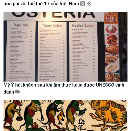
hoá phi vật thể thứ 17 của Việt Nam
Giới thiệu
Thời sự
Thời sự 6h
Thời sự 12h
Thời sự 18h
Thời sự 21h30
Bản tin
Chuyên mục
Theo dòng Thời sự
Mỳ Ý hút khách sau khi ẩm thực Italia được UNESCO vinh
danh