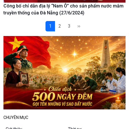
Công bố chỉ dẫn địa lý “Nam Ô” cho sản phẩm nước mắm
Podcast
Góc nhìn VOV1
truyền thống của Đà Nẵng (27/6/2024)
Bình luận
10 phút Sự kiện - Luận bàn
1
2
3
››
Câu chuyện thời sự
Dòng chảy sự kiện
Đối thoại
Diễn đàn chủ nhật
Chuyện đêm
CHUYÊN MỤC
Giới thiệu
Thời sự