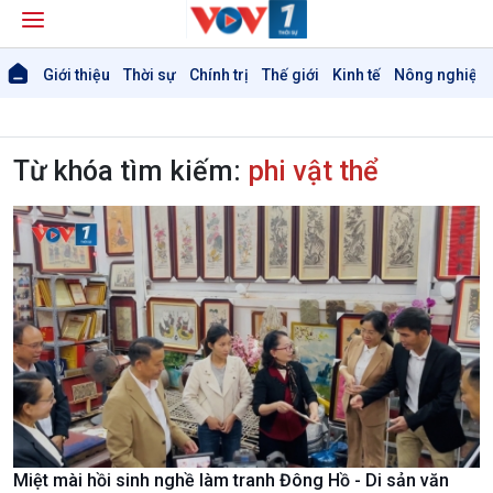
Giới thiệu
Thời sự
Chính trị
Thế giới
Kinh tế
Nông nghiệp 
Từ khóa tìm kiếm:
phi vật thể
Miệt mài hồi sinh nghề làm tranh Đông Hồ - Di sản văn