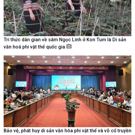
Nam
Tri thức dân gian về sâm Ngọc Linh ở Kon Tum là Di sản
văn hoá phi vật thể quốc gia
Xã hội
Khoa học & Công nghệ
Tin Đời sống & Xã hội
Tin Khoa học & Công nghệ
360 độ Sức khỏe
Kết nối công nghệ
Bảo vệ, phát huy di sản văn hóa phi vật thể và võ cổ truyền
Chuyển đổi Xanh
Sống chung với biến đổi