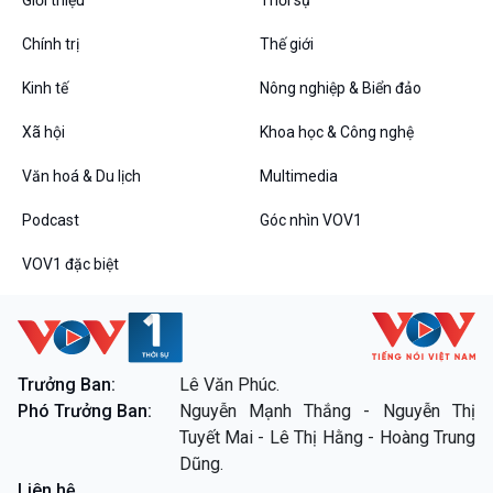
Chính trị
Thế giới
Kinh tế
Nông nghiệp & Biển đảo
VOV1 đặc biệt
Xã hội
Khoa học & Công nghệ
Thanh âm ký sự
Chân dung cuộc sống
Văn hoá & Du lịch
Multimedia
Các chương trình đặc biệt
Podcast
Góc nhìn VOV1
VOV1 đặc biệt
Trưởng Ban:
Lê Văn Phúc.
Phó Trưởng Ban:
Nguyễn Mạnh Thắng - Nguyễn Thị
Tuyết Mai - Lê Thị Hằng - Hoàng Trung
Dũng.
Liên hệ