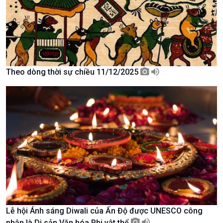
Theo dòng thời sự chiều 11/12/2025
Chính trị
Thế giới
Tin Chính trị
Tin thế giới
Chính phủ với người dân
Vấn đề quốc tế
Quốc hội với cử tri
Hồ sơ sự kiện quốc tế
Xây dựng đảng
Thế giới & Việt Nam
Đảng trong cuộc sống
Biên cương - Một dải vững
Nhận diện sự thật
bền
Pháp luật và đời sống
Lễ hội Ánh sáng Diwali của Ấn Độ được UNESCO công
nhận là Di sản Văn hóa Phi vật thể