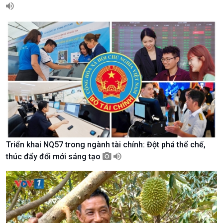
Giới thiệu
Thời sự
Thời sự 6h
Thời sự 12h
Thời sự 18h
Thời sự 21h30
Bản tin
Chuyên mục
Theo dòng Thời sự
Triển khai NQ57 trong ngành tài chính: Đột phá thể chế,
thúc đẩy đổi mới sáng tạo