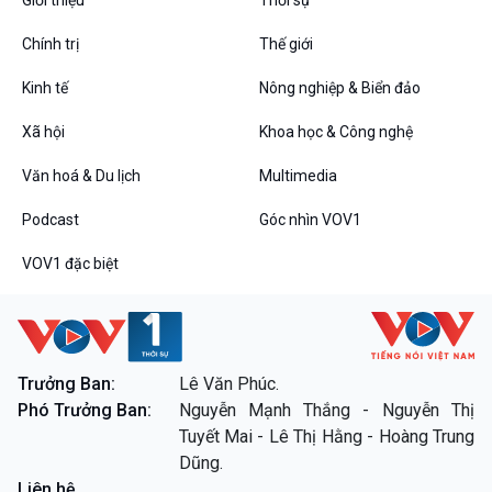
Chính trị
Thế giới
Kinh tế
Nông nghiệp & Biển đảo
VOV1 đặc biệt
Xã hội
Khoa học & Công nghệ
Thanh âm ký sự
Chân dung cuộc sống
Văn hoá & Du lịch
Multimedia
Các chương trình đặc biệt
Podcast
Góc nhìn VOV1
VOV1 đặc biệt
Trưởng Ban:
Lê Văn Phúc.
Phó Trưởng Ban:
Nguyễn Mạnh Thắng - Nguyễn Thị
Tuyết Mai - Lê Thị Hằng - Hoàng Trung
Dũng.
Liên hệ