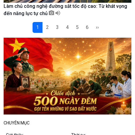
Làm chủ công nghệ đường sắt tốc độ cao: Từ khát vọng
Podcast
Góc nhìn VOV1
đến năng lực tự chủ
Bình luận
10 phút Sự kiện - Luận bàn
1
2
3
4
5
6
››
Câu chuyện thời sự
Dòng chảy sự kiện
Đối thoại
Diễn đàn chủ nhật
Chuyện đêm
CHUYÊN MỤC
Giới thiệu
Thời sự