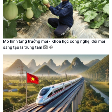
Văn hoá & Du lịch
Multimedia
Tin Văn hoá & Du lịch
Ảnh
Chát với người nổi tiếng
Video
Câu chuyện Thể thao
Infographic
E-Magazine
Mô hình tăng trưởng mới - Khoa học công nghệ, đổi mới
sáng tạo là trung tâm