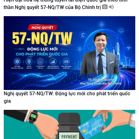
thần Nghị quyết 57-NQ/TW của Bộ Chính trị
Kinh tế
Nông nghiệp & Biển đảo
Tin Kinh tế
Tin Nông nghiệp & Biển
Nghị quyết 57-NQ/TW: Động lực mới cho phát triển quốc
Trước giờ mở cửa
đảo
gia
Dòng chảy Kinh tế
Mùa vàng
Sức sống hàng Việt
Biển đảo Việt Nam
Khởi nghiệp
Tâm tình biên giới và hải
Tuyên chiến với gian lận
đảo
thương mại
Tìm hiểu biển, đảo Việt