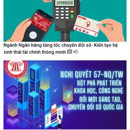
Nam
Ngành Ngân hàng tăng tốc chuyển đổi số- Kiến tạo hệ
sinh thái tài chính thông minh
Xã hội
Khoa học & Công nghệ
Tin Đời sống & Xã hội
Tin Khoa học & Công nghệ
360 độ Sức khỏe
Kết nối công nghệ
Chuyển đổi Xanh
Sống chung với biến đổi