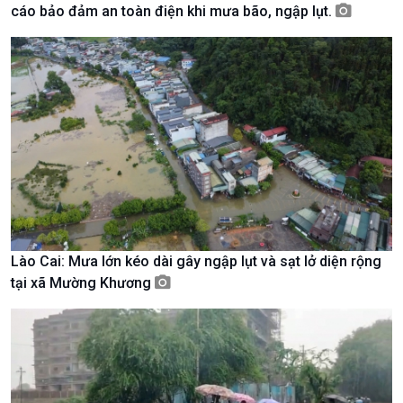
cáo bảo đảm an toàn điện khi mưa bão, ngập lụt.
Giới thiệu
Thời sự
Thời sự 6h
Thời sự 12h
Thời sự 18h
Thời sự 21h30
Bản tin
Chuyên mục
Theo dòng Thời sự
Lào Cai: Mưa lớn kéo dài gây ngập lụt và sạt lở diện rộng
tại xã Mường Khương