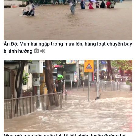
Ấn Độ: Mumbai ngập trong mưa lớn, hàng loạt chuyến bay
Chính trị
Thế giới
bị ảnh hưởng
Tin Chính trị
Tin thế giới
Chính phủ với người dân
Vấn đề quốc tế
Quốc hội với cử tri
Hồ sơ sự kiện quốc tế
Xây dựng đảng
Thế giới & Việt Nam
Đảng trong cuộc sống
Biên cương - Một dải vững
Nhận diện sự thật
bền
Pháp luật và đời sống
Mưa gió mùa gây ngập lụt, tê liệt nhiều tuyến đường tại