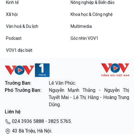
Kinh tế
Nông nghiệp & Biển đảo
VOV1 đặc biệt
Xã hội
Khoa học & Công nghệ
Thanh âm ký sự
Văn hoá & Du lịch
Multimedia
Chân dung cuộc sống
Các chương trình đặc biệt
Podcast
Góc nhìn VOV1
VOV1 đặc biệt
Trưởng Ban:
Lê Văn Phúc.
Phó Trưởng Ban:
Nguyễn Mạnh Thắng - Nguyễn Thị
Tuyết Mai - Lê Thị Hằng - Hoàng Trung
Dũng.
Liên hệ
024 3936 5888 - 3825 5765.
43 Bà Triệu, Hà Nội.