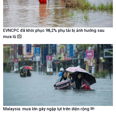
Chát với người nổi tiếng
Video
Câu chuyện Thể thao
Infographic
E-Magazine
EVNCPC đã khôi phục 98,2% phụ tải bị ảnh hưởng sau
mưa lũ
Podcast
Góc nhìn VOV1
Malaysia: mưa lớn gây ngập lụt trên diện rộng
Bình luận