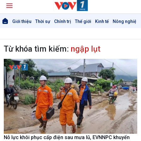
Giới thiệu
Thời sự
Chính trị
Thế giới
Kinh tế
Nông nghiệp 
Từ khóa tìm kiếm:
ngập lụt
Nỗ lực khôi phục cấp điện sau mưa lũ, EVNNPC khuyến