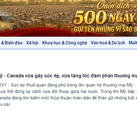
 & Biển đảo
Xã hội
Khoa học & Công nghệ
Văn hoá & Du lịch
Mul
Chính trị
Thế giới
Tin Chính trị
Tin thế giới
Chính phủ với người dân
Vấn đề quốc tế
Quốc hội với cử tri
Hồ sơ sự kiện quốc tế
ỹ - Canada vừa gây sức ép, vừa tăng tốc đàm phán thương m
Xây dựng đảng
Thế giới & Việt Nam
V1 - Sức ép thuế quan đang phủ bóng lên quan hệ thương mại Mỹ -
Đảng trong cuộc sống
Biên cương - Một dải vững
ưa thể đóng lại cánh cửa đối thoại giữa hai nước. Trong khi Mỹ tiếp 
Nhận diện sự thật
bền
nada đang tìm kiếm một thỏa thuận toàn diện để tháo gỡ những bất
u sắc.
Pháp luật và đời sống
Văn hoá & Du lịch
Multimedia
Tin Văn hoá & Du lịch
Ảnh