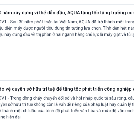
0 năm xây dựng vị thế dẫn đầu, AQUA tăng tốc tăng trưởng c
V1 - Sau 30 năm phát triển tại Việt Nam, AQUA đã trở thành một tro
ệu điện máy được người tiêu dùng tin tưởng lựa chọn. Tính đến hết n
ệu này đứng đầu về thị phần ở hai ngành hàng chủ lực là máy giặt và tủ l
ảo vệ quyền sở hữu trí tuệ để tăng tốc phát triển công nghiệp
V1 - Trong dòng chảy chuyển đổi số và hội nhập quốc tế sâu rộng, câ
yền sở hữu trí tuệ không còn là vấn đề riêng của pháp luật hay quản lý t
ở thành một chỉ dấu của trình độ phát triển văn hóa và mức độ văn minh
ng hiện đại.