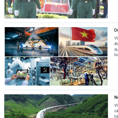
D
VO
đo
qu
ho
N
VO
cá
hà