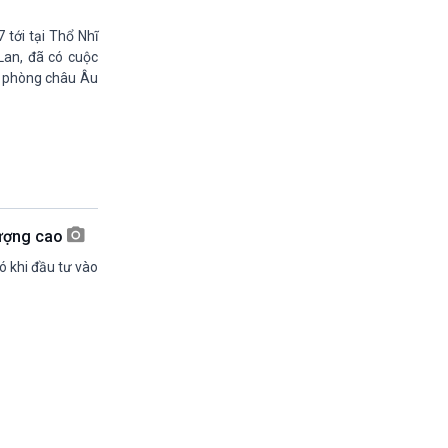
11h30-11h35
Bản tin kinh tế
tới tại Thổ Nhĩ
11h35-11h50
Lan, đã có cuộc
Pháp luật và đời sống
c phòng châu Âu
11h50-11h59
Quảng cáo
11h59-12h00
Nhạc top-Báo giờ
12h00-12h57
Thời sự trưa (trực tiếp)
12h57-13h00
 lượng cao
Quảng cáo
13h00-13h05
ó khi đầu tư vào
Bản tin nông nghiệp
13h05-13h20
Mùa vàng (phát lại)
13h20-13h25
Quảng cáo
13h25-13h40
Dàng chảy kinh tế (phát lại)
13h40-13h45
Quảng cáo