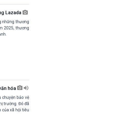
13h45-14h00
Sống chung với biến đổi khí hậu (phát lại)
ùng Lazada
14h00-14h05
ng những thương
Bản tin thời sự (VH-XH quốc tế)
ăm 2025, thương
14h05-14h35
ạnh.
Chân dung cuộc sống
14h35-14h50
Pháp Luật và Đời sống (Phát lại)
14h50-15h00
Hồ sơ sự kiện quốc tế (phát lại)
15h00-15h15
Bản tin Thời sự
15h15-15h20
Quảng cáo
 văn hóa
15h20-15h50
u chuyện bảo vệ
Chuyên gia của bạn
hị trường. Đó đã
15h50-15h55
 của xã hội tiêu
Chương trình đệm
15h55-16h00
Quảng cáo
16h00-17h00