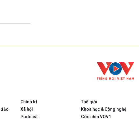
Theo dòng thời sự
17h00-17h50
Cuộc sống 365
17h50-17h59
Quảng cáo
17h59-18h00
Báo giờ
18h00-18h57
Thời sự chiều (trực tiếp)
18h57-19h00
Quảng cáo
19h00-19h05
Bản tin thời sự
19h05-19h10
Quảng cáo
Chính trị
Thế giới
19h10-19h25
Quốc hội với cử tri (phát lại)
 đảo
Xã hội
Khoa học & Công nghệ
19h25-19h40
Podcast
Góc nhìn VOV1
Xã hội chuyển động (phát lại)
19h40-19h55
Dân tộc và phát triển (phát lại)