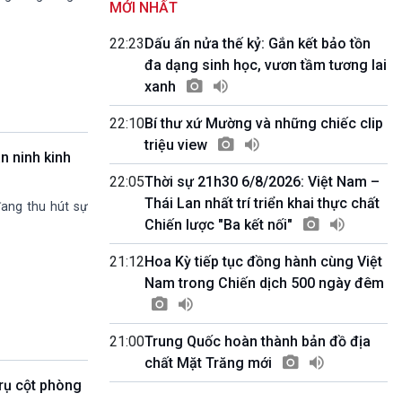
MỚI NHẤT
Quốc hội với cử tri
09h55-10h00
22:23
Dấu ấn nửa thế kỷ: Gắn kết bảo tồn
Quảng cáo
đa dạng sinh học, vươn tầm tương lai
10h00-10h05
xanh
Bản tin thời sự
10h05-10h10
22:10
Bí thư xứ Mường và những chiếc clip
Quảng cáo
triệu view
10h10-10h25
n ninh kinh
Dân tộc và phát triển
22:05
Thời sự 21h30 6/8/2026: Việt Nam –
10h25-10h30
Quảng cáo
Thái Lan nhất trí triển khai thực chất
ang thu hút sự
10h30-11h00
Chiến lược "Ba kết nối"
Vì an ninh Tổ quốc
11h00-11h05
21:12
Hoa Kỳ tiếp tục đồng hành cùng Việt
Bản tin thể thao
Nam trong Chiến dịch 500 ngày đêm
11h05-11h10
Quảng cáo
11h10-11h25
21:00
Trung Quốc hoàn thành bản đồ địa
Xã hội chuyển động
chất Mặt Trăng mới
11h25-11h30
trụ cột phòng
Chương trình đệm