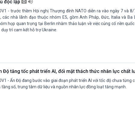
hủ độc lập
V1 - trước thềm Hội nghị Thượng đỉnh NATO diễn ra vào ngày 7 và 8/7 
, các nhà lãnh đạo thuộc nhóm E5, gồm Anh Pháp, Đức, Italia và Ba 
óm họp quan trọng tại Berlin nhằm thảo luận về việc củng cố nền quố
 duy trì cam kết hỗ trợ Ukraine.
n Độ tăng tốc phát triển AI, đối mặt thách thức nhân lực chất
V1 - Ấn Độ đang bước vào giai đoạn phát triển AI với tốc độ chưa từng c
 tầng số, trung tâm dữ liệu và nguồn nhân lực đồng loạt tăng mạnh.