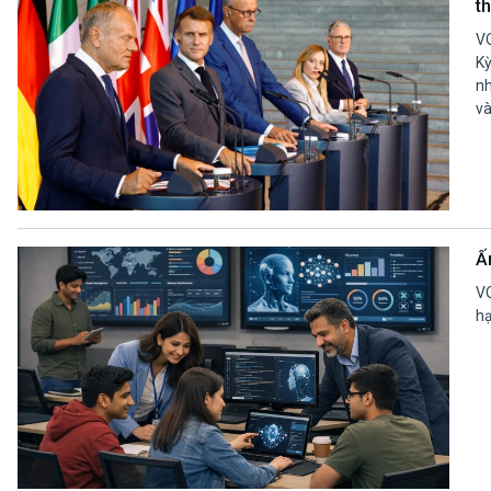
t
VO
Kỳ
nh
và
Ấ
VO
hạ