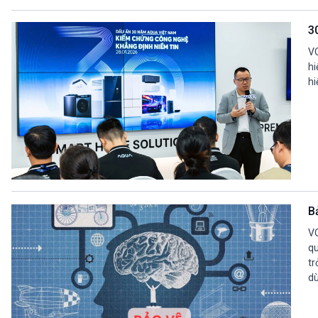
3
VO
hi
hi
B
VO
qu
tr
dù