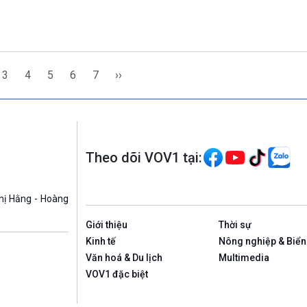
3
4
5
6
7
››
Theo dõi VOV1 tại:
hị Hằng - Hoàng
Giới thiệu
Thời sự
Kinh tế
Nông nghiệp & Biển
Văn hoá & Du lịch
Multimedia
VOV1 đặc biệt