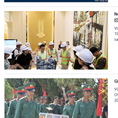
360 độ Sức khỏe
Kết nối công nghệ
Chuyển đổi Xanh
Sống chung với biến đổi
N
Tài nguyên và Môi trường
khí hậu
Chuyên gia của bạn
Xã hội chuyển động
VO
Bước chân đến trường
TP
sa
VOV1 đặc biệt
Thanh âm ký sự
Chân dung cuộc sống
Các chương trình đặc biệt
Gi
VO
Ch
20