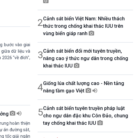
07h00-08h30
Theo dòng thời sự
Cảnh sát biển Việt Nam: Nhiều thách
2
08h30-08h35
Bản tin VH-XH
thức trong chống khai thác IUU trên
08h35-08h40
vùng biển giáp ranh
Quảng cáo
g bước vào giai
08h40-08h50
Cảnh sát biển đổi mới tuyên truyền,
10 phút Sự kiện luận bàn
 giữa dữ liệu và
3
 2026 "về đích",
nâng cao ý thức ngư dân trong chống
08h50-08h55
Quảng cáo
khai thác IUU
08h55-09h00
Chương trình đệm
Giống lúa chất lượng cao - Nền tảng
4
09h00-09h15
Bản tin thời sự
nâng tầm gạo Việt
09h15-09h30
Dòng chảy kinh tế
Cảnh sát biển tuyên truyền pháp luật
5
09h30-09h35
rưởng
cho ngư dân đặc khu Côn Đảo, chung
Bản tin Pháp luật
tay chống khai thác IUU
09h35-09h40
trung hoàn thiện
Quảng cáo
dự án đường sắt,
09h40-09h55
ng tốc giải ngân