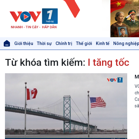
Giới thiệu
Thời sự
Chính trị
Thế giới
Kinh tế
Nông nghiệp
Giới thiệu
Thời sự
Từ khóa tìm kiếm:
l tăng tốc
Thời sự 6h
Thời sự 12h
Thời sự 18h
M
Thời sự 21h30
VO
Bản tin
ch
Chuyên mục
Ca
Theo dòng Thời sự
sâ
Xã hội
Khoa học & Công nghệ
Tin Đời sống & Xã hội
Tin Khoa học & Công nghệ