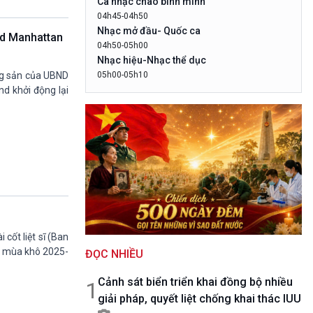
Ca nhạc chào bình minh
10 phút Sự kiện - Luận bàn
04h45-04h50
Câu chuyện thời sự
Nhạc mở đầu- Quốc ca
nd Manhattan
Dòng chảy sự kiện
04h50-05h00
Đối thoại
Nhạc hiệu-Nhạc thể dục
Diễn đàn chủ nhật
05h00-05h10
ng sản của UBND
LogoVOV1- Rao sóng-Bài hát chào bình
Chuyện đêm
nd khởi động lại
minh
05h10-05h20
Bản tin đầu ngày-Thời tiết
05h20-05h50
Mùa vàng
05h50-05h59
Quảng cáo
05h59-06h00
Báo giờ
cốt liệt sĩ (Ban
06h00-06h28
ia mùa khô 2025-
ĐỌC NHIỀU
Thời sự sáng (trực tiếp)
06h28-06h30
Cảnh sát biển triển khai đồng bộ nhiều
Quảng cáo
1
giải pháp, quyết liệt chống khai thác IUU
06h30-07h00
Quân đội nhân dân