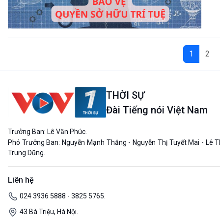
1
2
THỜI SỰ
Đài Tiếng nói Việt Nam
Trưởng Ban: Lê Văn Phúc.
Phó Trưởng Ban: Nguyễn Mạnh Thắng - Nguyễn Thị Tuyết Mai - Lê T
Trung Dũng.
Liên hệ
024 3936 5888 - 3825 5765.
43 Bà Triệu, Hà Nội.