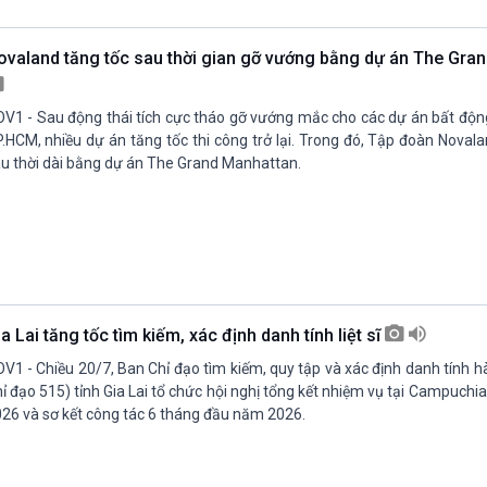
Chát với người nổi tiếng
Video
Câu chuyện Thể thao
Infographic
ovaland tăng tốc sau thời gian gỡ vướng bằng dự án The Gra
E-Magazine
V1 - Sau động thái tích cực tháo gỡ vướng mắc cho các dự án bất độ
.HCM, nhiều dự án tăng tốc thi công trở lại. Trong đó, Tập đoàn Novala
u thời dài bằng dự án The Grand Manhattan.
a Lai tăng tốc tìm kiếm, xác định danh tính liệt sĩ
V1 - Chiều 20/7, Ban Chỉ đạo tìm kiếm, quy tập và xác định danh tính hài 
ỉ đạo 515) tỉnh Gia Lai tổ chức hội nghị tổng kết nhiệm vụ tại Campuch
26 và sơ kết công tác 6 tháng đầu năm 2026.