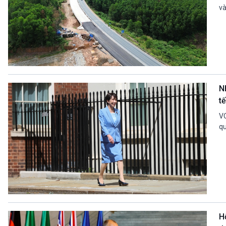
và
Nh
t
VO
qu
H