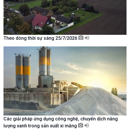
Theo dòng thời sự sáng 25/7/2026
Xã hội
Khoa học & Công nghệ
Tin Đời sống & Xã hội
Tin Khoa học & Công nghệ
360 độ Sức khỏe
Kết nối công nghệ
Các giải pháp ứng dụng công nghệ, chuyển dịch năng
Chuyển đổi Xanh
Sống chung với biến đổi
lượng xanh trong sản xuất xi măng
Tài nguyên và Môi trường
khí hậu