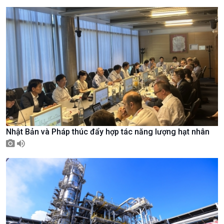
Chuyên gia của bạn
Xã hội chuyển động
Bước chân đến trường
Nhật Bản và Pháp thúc đẩy hợp tác năng lượng hạt nhân
Văn hoá & Du lịch
Multimedia