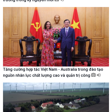
Kinh tế
Nông nghiệp & Biển đảo
Tin Kinh tế
Tin Nông nghiệp & Biển
Tăng cường hợp tác Việt Nam - Australia trong đào tạo
Trước giờ mở cửa
đảo
nguồn nhân lực chất lượng cao và quản trị công
Dòng chảy Kinh tế
Mùa vàng
Sức sống hàng Việt
Biển đảo Việt Nam
Khởi nghiệp
Tâm tình biên giới và hải
Tuyên chiến với gian lận
đảo
thương mại
Tìm hiểu biển, đảo Việt
Nam