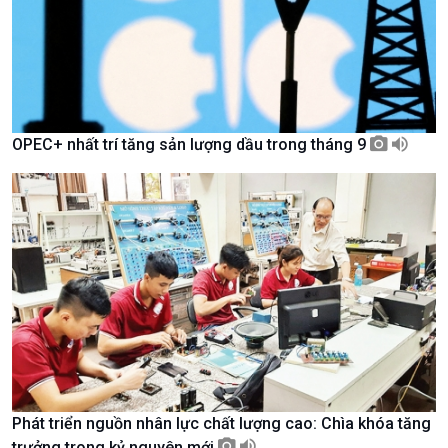
OPEC+ nhất trí tăng sản lượng dầu trong tháng 9
Chính trị
Thế giới
Tin Chính trị
Tin thế giới
Chính phủ với người dân
Vấn đề quốc tế
Quốc hội với cử tri
Hồ sơ sự kiện quốc tế
Xây dựng đảng
Thế giới & Việt Nam
Đảng trong cuộc sống
Biên cương - Một dải vững
Nhận diện sự thật
bền
Pháp luật và đời sống
Phát triển nguồn nhân lực chất lượng cao: Chìa khóa tăng
trưởng trong kỷ nguyên mới