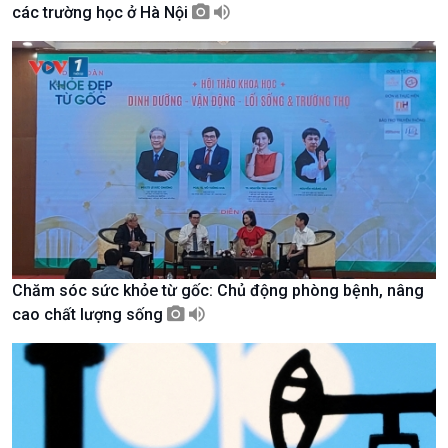
các trường học ở Hà Nội
Giới thiệu
Thời sự
Thời sự 6h
Thời sự 12h
Thời sự 18h
Thời sự 21h30
Bản tin
Chuyên mục
Theo dòng Thời sự
Chăm sóc sức khỏe từ gốc: Chủ động phòng bệnh, nâng
cao chất lượng sống