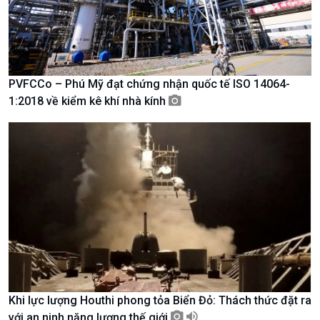
Tin Văn hoá & Du lịch
Ảnh
Chát với người nổi tiếng
Video
Câu chuyện Thể thao
Infographic
E-Magazine
PVFCCo – Phú Mỹ đạt chứng nhận quốc tế ISO 14064-
1:2018 về kiểm kê khí nhà kính
Khi lực lượng Houthi phong tỏa Biển Đỏ: Thách thức đặt ra
Podcast
Góc nhìn VOV1
với an ninh năng lượng thế giới