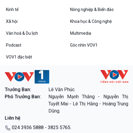
Kinh tế
Nông nghiệp & Biển đảo
VOV1 đặc biệt
Xã hội
Khoa học & Công nghệ
Thanh âm ký sự
Văn hoá & Du lịch
Multimedia
Chân dung cuộc sống
Các chương trình đặc biệt
Podcast
Góc nhìn VOV1
VOV1 đặc biệt
Trưởng Ban:
Lê Văn Phúc.
Phó Trưởng Ban:
Nguyễn Mạnh Thắng - Nguyễn Thị
Tuyết Mai - Lê Thị Hằng - Hoàng Trung
Dũng.
Liên hệ
024 3936 5888 - 3825 5765.