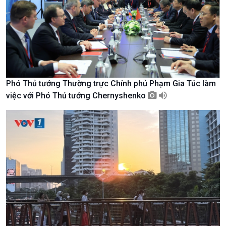
Văn hoá & Du lịch
Multimedia
Tin Văn hoá & Du lịch
Ảnh
Chát với người nổi tiếng
Video
Câu chuyện Thể thao
Infographic
E-Magazine
Phó Thủ tướng Thường trực Chính phủ Phạm Gia Túc làm
việc với Phó Thủ tướng Chernyshenko