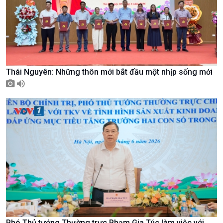
Thái Nguyên: Những thôn mới bắt đầu một nhịp sống mới
Chính trị
Thế giới
Tin Chính trị
Tin thế giới
Chính phủ với người dân
Vấn đề quốc tế
Quốc hội với cử tri
Hồ sơ sự kiện quốc tế
Xây dựng đảng
Thế giới & Việt Nam
Đảng trong cuộc sống
Biên cương - Một dải vững
Nhận diện sự thật
bền
Pháp luật và đời sống
Phó Thủ tướng Thường trực Phạm Gia Túc làm việc với