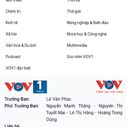
Chính trị
Thế giới
Kinh tế
Nông nghiệp & Biển đảo
VOV1 đặc biệt
Xã hội
Khoa học & Công nghệ
Thanh âm ký sự
Chân dung cuộc sống
Văn hoá & Du lịch
Multimedia
Các chương trình đặc biệt
Podcast
Góc nhìn VOV1
VOV1 đặc biệt
Trưởng Ban:
Lê Văn Phúc.
Phó Trưởng Ban:
Nguyễn Mạnh Thắng - Nguyễn Thị
Tuyết Mai - Lê Thị Hằng - Hoàng Trung
Dũng.
Liên hệ