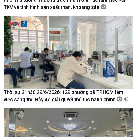
TKV về tình hình sản xuất than, khoáng sản
Kinh tế
Nông nghiệp & Biển đảo
Tin Kinh tế
Tin Nông nghiệp & Biển
Thời sự 21h30 29/6/2026: 129 phường xã TP.HCM làm
Trước giờ mở cửa
đảo
việc sáng thứ Bảy để giải quyết thủ tục hành chính
Dòng chảy Kinh tế
Mùa vàng
Sức sống hàng Việt
Biển đảo Việt Nam
Khởi nghiệp
Tâm tình biên giới và hải
Tuyên chiến với gian lận
đảo
thương mại
Tìm hiểu biển, đảo Việt