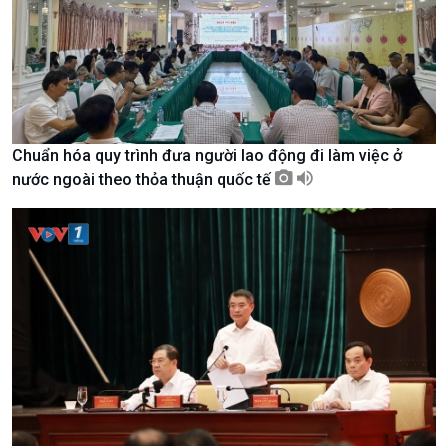
Nam
Chuẩn hóa quy trình đưa người lao động đi làm việc ở
nước ngoài theo thỏa thuận quốc tế
Xã hội
Khoa học & Công nghệ
Tin Đời sống & Xã hội
Tin Khoa học & Công nghệ
360 độ Sức khỏe
Kết nối công nghệ
Chuyển đổi Xanh
Sống chung với biến đổi