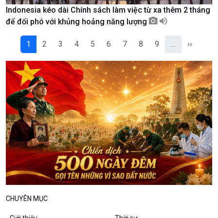
Indonesia kéo dài Chính sách làm việc từ xa thêm 2 tháng
Podcast
Góc nhìn VOV1
để đối phó với khủng hoảng năng lượng
Bình luận
10 phút Sự kiện - Luận bàn
1
2
3
4
5
6
7
8
9
…
››
Câu chuyện thời sự
Dòng chảy sự kiện
Đối thoại
Diễn đàn chủ nhật
Chuyện đêm
CHUYÊN MỤC
Giới thiệu
Thời sự