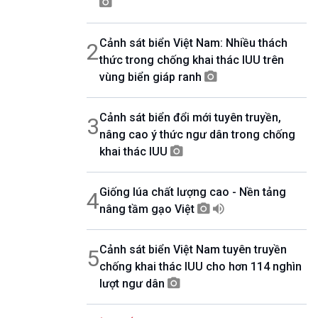
07h00-08h30
Theo dòng thời sự
Cảnh sát biển Việt Nam: Nhiều thách
2
08h30-08h35
Bản tin VH-XH
thức trong chống khai thác IUU trên
08h35-08h40
vùng biển giáp ranh
Quảng cáo
08h40-08h50
Cảnh sát biển đổi mới tuyên truyền,
10 phút Sự kiện luận bàn
3
nâng cao ý thức ngư dân trong chống
08h50-08h55
Quảng cáo
khai thác IUU
08h55-09h00
Chương trình đệm
Giống lúa chất lượng cao - Nền tảng
4
09h00-09h15
Bản tin thời sự
nâng tầm gạo Việt
09h15-09h30
Dòng chảy kinh tế
Cảnh sát biển Việt Nam tuyên truyền
5
09h30-09h35
chống khai thác IUU cho hơn 114 nghìn
Bản tin Pháp luật
lượt ngư dân
09h35-09h40
Quảng cáo
09h40-09h55