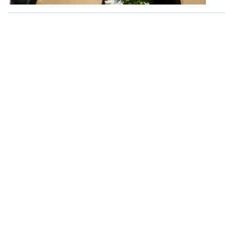
360 độ Sức khỏe
Kết nối công nghệ
Chuyển đổi Xanh
Sống chung với biến đổi
Tài nguyên và Môi trường
khí hậu
Chuyên gia của bạn
Xã hội chuyển động
Bước chân đến trường
VOV1 đặc biệt
Thanh âm ký sự
Chân dung cuộc sống
Các chương trình đặc biệt