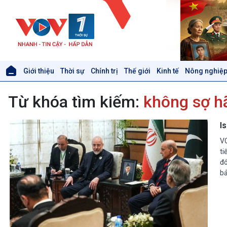
Giới thiệu
Thời sự
Chính trị
Thế giới
Kinh tế
Nông nghiệp
Giới thiệu
Thời sự
Từ khóa tìm kiếm:
không sợ h
Thời sự 6h
Thời sự 12h
Thời sự 18h
Is
Thời sự 21h30
VO
Bản tin
ti
Chuyên mục
đó
Theo dòng Thời sự
bả
Xã hội
Khoa học & Công nghệ
Tin Đời sống & Xã hội
Tin Khoa học & Công nghệ