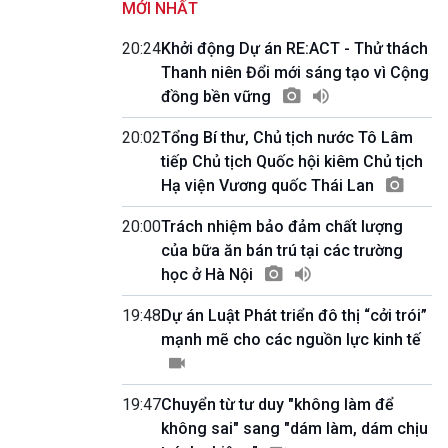
MỚI NHẤT
Quốc hội với cử tri
09h55-10h00
20:24
Khởi động Dự án RE:ACT - Thử thách
Quảng cáo
Thanh niên Đổi mới sáng tạo vì Cộng
10h00-10h05
đồng bền vững
Bản tin thời sự
10h05-10h10
20:02
Tổng Bí thư, Chủ tịch nước Tô Lâm
Quảng cáo
tiếp Chủ tịch Quốc hội kiêm Chủ tịch
10h10-10h25
Dân tộc và phát triển
Hạ viện Vương quốc Thái Lan
10h25-10h30
Quảng cáo
20:00
Trách nhiệm bảo đảm chất lượng
10h30-11h00
của bữa ăn bán trú tại các trường
Vì an ninh Tổ quốc
học ở Hà Nội
11h00-11h05
Bản tin thể thao
19:48
Dự án Luật Phát triển đô thị “cởi trói”
11h05-11h10
mạnh mẽ cho các nguồn lực kinh tế
Quảng cáo
11h10-11h25
Xã hội chuyển động
19:47
Chuyển từ tư duy "không làm để
11h25-11h30
không sai" sang "dám làm, dám chịu
Chương trình đệm