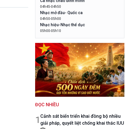
Ca nhạc chào bình minh
10 phút Sự kiện - Luận bàn
04h45-04h50
Câu chuyện thời sự
Nhạc mở đầu- Quốc ca
Dòng chảy sự kiện
04h50-05h00
Đối thoại
Nhạc hiệu-Nhạc thể dục
Diễn đàn chủ nhật
05h00-05h10
LogoVOV1- Rao sóng-Bài hát chào bình
Chuyện đêm
minh
05h10-05h20
Bản tin đầu ngày-Thời tiết
05h20-05h50
Mùa vàng
05h50-05h59
Quảng cáo
05h59-06h00
Báo giờ
06h00-06h28
ĐỌC NHIỀU
Thời sự sáng (trực tiếp)
06h28-06h30
Cảnh sát biển triển khai đồng bộ nhiều
Quảng cáo
1
giải pháp, quyết liệt chống khai thác IUU
06h30-07h00
Quân đội nhân dân