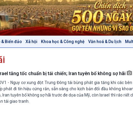
 & Biển đảo
Xã hội
Khoa học & Công nghệ
Văn hoá & Du lịch
Mul
Chính trị
Thế giới
ãi
Tin Chính trị
Tin thế giới
Chính phủ với người dân
Vấn đề quốc tế
Quốc hội với cử tri
Hồ sơ sự kiện quốc tế
rael tăng tốc chuẩn bị tái chiến; Iran tuyên bố không sợ hãi
Xây dựng đảng
Thế giới & Việt Nam
V1 - Nguy cơ xung đột Trung Đông tái bùng phát gia tăng khi các bên 
Đảng trong cuộc sống
Biên cương - Một dải vững
ếp phát đi tín hiệu cứng rắn, sẵn sàng cho kịch bản đối đầu không kho
Nhận diện sự thật
bền
, Iran tuyên bố không sợ hãi trước đe dọa của Mỹ, còn Israel thì ráo riết 
n tái giao tranh.
Pháp luật và đời sống
Văn hoá & Du lịch
Multimedia
Tin Văn hoá & Du lịch
Ảnh