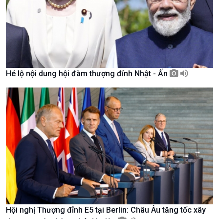
Hé lộ nội dung hội đàm thượng đỉnh Nhật - Ấn
Chính trị
Thế giới
Tin Chính trị
Tin thế giới
Chính phủ với người dân
Vấn đề quốc tế
Quốc hội với cử tri
Hồ sơ sự kiện quốc tế
Xây dựng đảng
Thế giới & Việt Nam
Đảng trong cuộc sống
Biên cương - Một dải vững
Nhận diện sự thật
bền
Pháp luật và đời sống
Hội nghị Thượng đỉnh E5 tại Berlin: Châu Âu tăng tốc xây