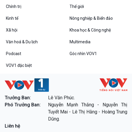
Chính trị
Thế giới
Kinh tế
Nông nghiệp & Biển đảo
VOV1 đặc biệt
Xã hội
Khoa học & Công nghệ
Thanh âm ký sự
Văn hoá & Du lịch
Multimedia
Chân dung cuộc sống
Các chương trình đặc biệt
Podcast
Góc nhìn VOV1
VOV1 đặc biệt
Trưởng Ban:
Lê Văn Phúc.
Phó Trưởng Ban:
Nguyễn Mạnh Thắng - Nguyễn Thị
Tuyết Mai - Lê Thị Hằng - Hoàng Trung
Dũng.
Liên hệ