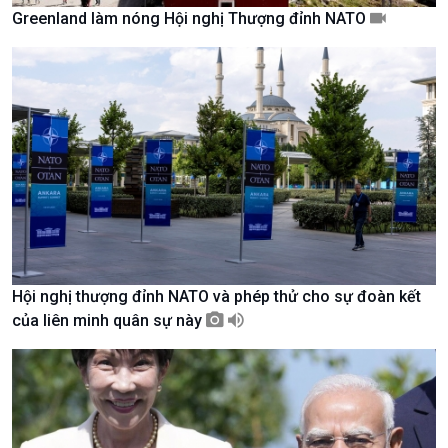
Greenland làm nóng Hội nghị Thượng đỉnh NATO
Giới thiệu
Thời sự
Thời sự 6h
Thời sự 12h
Thời sự 18h
Thời sự 21h30
Bản tin
Chuyên mục
Theo dòng Thời sự
Hội nghị thượng đỉnh NATO và phép thử cho sự đoàn kết
của liên minh quân sự này