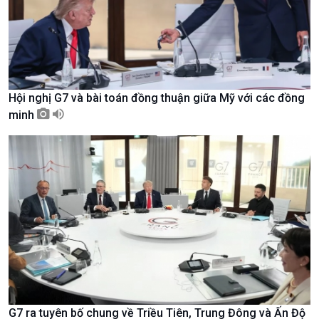
Nam
Hội nghị G7 và bài toán đồng thuận giữa Mỹ với các đồng
minh
Xã hội
Khoa học & Công nghệ
Tin Đời sống & Xã hội
Tin Khoa học & Công nghệ
360 độ Sức khỏe
Kết nối công nghệ
Chuyển đổi Xanh
Sống chung với biến đổi
G7 ra tuyên bố chung về Triều Tiên, Trung Đông và Ấn Độ