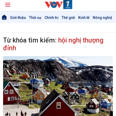
Giới thiệu
Thời sự
Chính trị
Thế giới
Kinh tế
Nông nghiệp 
Từ khóa tìm kiếm:
hội nghị thượng
đỉnh