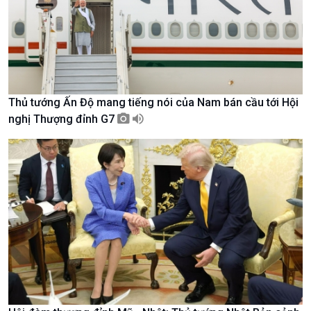
Tin Văn hoá & Du lịch
Ảnh
Chát với người nổi tiếng
Video
Câu chuyện Thể thao
Infographic
E-Magazine
Thủ tướng Ấn Độ mang tiếng nói của Nam bán cầu tới Hội
nghị Thượng đỉnh G7