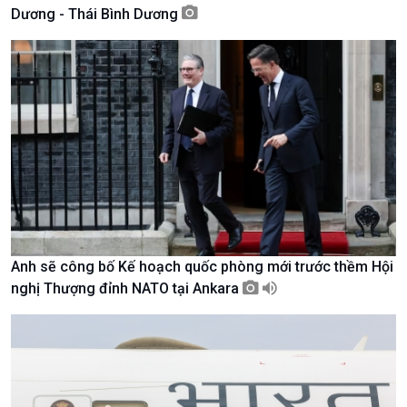
Tài nguyên và Môi trường
khí hậu
Dương - Thái Bình Dương
Chuyên gia của bạn
Xã hội chuyển động
Bước chân đến trường
Anh sẽ công bố Kế hoạch quốc phòng mới trước thềm Hội
nghị Thượng đỉnh NATO tại Ankara
Văn hoá & Du lịch
Multimedia