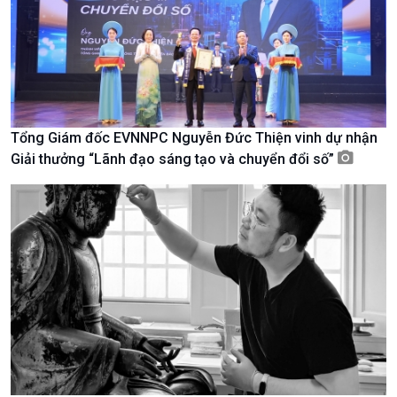
Nam
Tổng Giám đốc EVNNPC Nguyễn Đức Thiện vinh dự nhận
Giải thưởng “Lãnh đạo sáng tạo và chuyển đổi số”
Xã hội
Khoa học & Công nghệ
Tin Đời sống & Xã hội
Tin Khoa học & Công nghệ
360 độ Sức khỏe
Kết nối công nghệ
Chuyển đổi Xanh
Sống chung với biến đổi