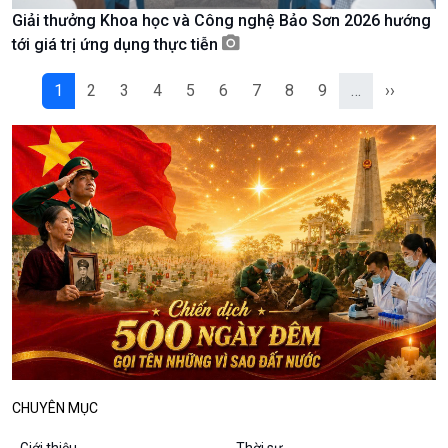
Giải thưởng Khoa học và Công nghệ Bảo Sơn 2026 hướng
Podcast
Góc nhìn VOV1
tới giá trị ứng dụng thực tiễn
Bình luận
10 phút Sự kiện - Luận bàn
1
2
3
4
5
6
7
8
9
…
››
Câu chuyện thời sự
Dòng chảy sự kiện
Đối thoại
Diễn đàn chủ nhật
Chuyện đêm
CHUYÊN MỤC
Giới thiệu
Thời sự