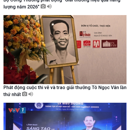
lượng năm 2026”
Kinh tế
Nông nghiệp & Biển đảo
Tin Kinh tế
Tin Nông nghiệp & Biển
Phát động cuộc thi vẽ và trao giải thưởng Tô Ngọc Vân lần
Trước giờ mở cửa
đảo
thứ nhất
Dòng chảy Kinh tế
Mùa vàng
Sức sống hàng Việt
Biển đảo Việt Nam
Khởi nghiệp
Tâm tình biên giới và hải
Tuyên chiến với gian lận
đảo
thương mại
Tìm hiểu biển, đảo Việt