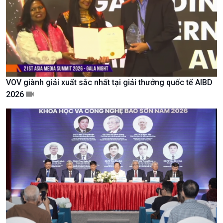
Văn hoá & Du lịch
Multimedia
Tin Văn hoá & Du lịch
Ảnh
Chát với người nổi tiếng
Video
Câu chuyện Thể thao
Infographic
E-Magazine
VOV giành giải xuất sắc nhất tại giải thưởng quốc tế AIBD
2026