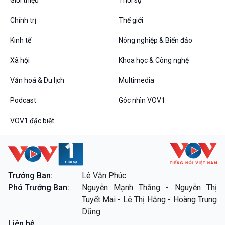
Chính trị
Thế giới
Kinh tế
Nông nghiệp & Biển đảo
VOV1 đặc biệt
Xã hội
Khoa học & Công nghệ
Thanh âm ký sự
Chân dung cuộc sống
Văn hoá & Du lịch
Multimedia
Các chương trình đặc biệt
Podcast
Góc nhìn VOV1
VOV1 đặc biệt
Trưởng Ban:
Lê Văn Phúc.
Phó Trưởng Ban:
Nguyễn Mạnh Thắng - Nguyễn Thị
Tuyết Mai - Lê Thị Hằng - Hoàng Trung
Dũng.
Liên hệ