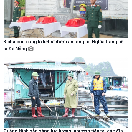
Tin Văn hoá & Du lịch
Ảnh
Chát với người nổi tiếng
Video
Câu chuyện Thể thao
Infographic
E-Magazine
3 cha con cùng là liệt sĩ được an táng tại Nghĩa trang liệt
sĩ Đà Nẵng
Quảng Ninh sẵn sàng lực lượng, phương tiện tại các địa