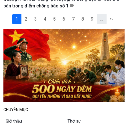
Podcast
Góc nhìn VOV1
bàn trọng điểm chống bão số 1
Bình luận
10 phút Sự kiện - Luận bàn
1
2
3
4
5
6
7
8
9
…
››
Câu chuyện thời sự
Dòng chảy sự kiện
Đối thoại
Diễn đàn chủ nhật
Chuyện đêm
CHUYÊN MỤC
Giới thiệu
Thời sự