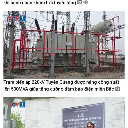
khi bệnh nhân khám trái tuyến tăng
Tài nguyên và Môi trường
khí hậu
Chuyên gia của bạn
Xã hội chuyển động
Bước chân đến trường
Trạm biến áp 220kV Tuyên Quang được nâng công suất
lên 500MVA giúp tăng cường đảm bảo điện miền Bắc
Văn hoá & Du lịch
Multimedia