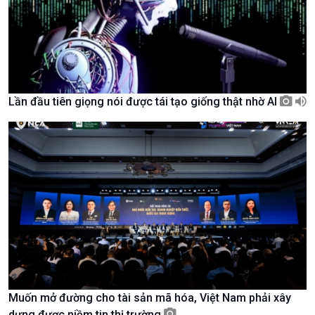
Lần đầu tiên giọng nói được tái tạo giống thật nhờ AI
Chính trị
Thế giới
Tin Chính trị
Tin thế giới
Chính phủ với người dân
Vấn đề quốc tế
Quốc hội với cử tri
Hồ sơ sự kiện quốc tế
Xây dựng đảng
Thế giới & Việt Nam
Đảng trong cuộc sống
Biên cương - Một dải vững
Nhận diện sự thật
bền
Pháp luật và đời sống
Muốn mở đường cho tài sản mã hóa, Việt Nam phải xây
dựng được niềm tin thị trường