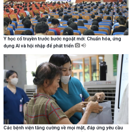
Y học cổ truyền trước bước ngoặt mới: Chuẩn hóa, ứng
dụng AI và hội nhập để phát triển
Xã hội
Khoa học & Công nghệ
Tin Đời sống & Xã hội
Tin Khoa học & Công nghệ
360 độ Sức khỏe
Kết nối công nghệ
Các bệnh viện tăng cường về mọi mặt, đáp ứng yêu cầu
Chuyển đổi Xanh
Sống chung với biến đổi