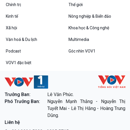
Chính trị
Thế giới
Kinh tế
Nông nghiệp & Biển đảo
VOV1 đặc biệt
Xã hội
Khoa học & Công nghệ
Thanh âm ký sự
Văn hoá & Du lịch
Multimedia
Chân dung cuộc sống
Các chương trình đặc biệt
Podcast
Góc nhìn VOV1
VOV1 đặc biệt
Trưởng Ban:
Lê Văn Phúc.
Phó Trưởng Ban:
Nguyễn Mạnh Thắng - Nguyễn Thị
Tuyết Mai - Lê Thị Hằng - Hoàng Trung
Dũng.
Liên hệ