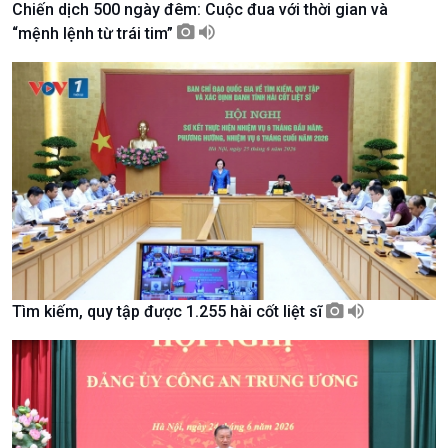
Chiến dịch 500 ngày đêm: Cuộc đua với thời gian và
Tài nguyên và Môi trường
khí hậu
“mệnh lệnh từ trái tim”
Chuyên gia của bạn
Xã hội chuyển động
Bước chân đến trường
Tìm kiếm, quy tập được 1.255 hài cốt liệt sĩ
Văn hoá & Du lịch
Multimedia