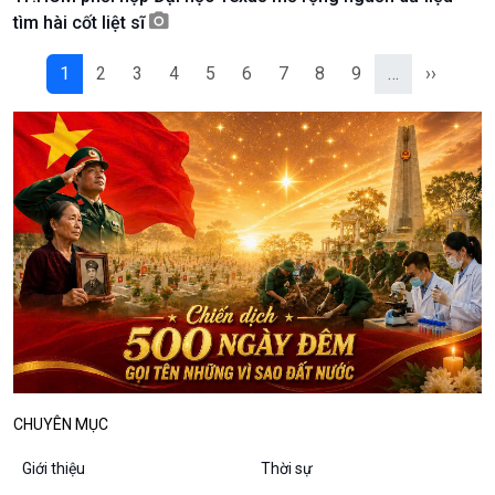
Podcast
Góc nhìn VOV1
tìm hài cốt liệt sĩ
Bình luận
10 phút Sự kiện - Luận bàn
1
2
3
4
5
6
7
8
9
…
››
Câu chuyện thời sự
Dòng chảy sự kiện
Đối thoại
Diễn đàn chủ nhật
Chuyện đêm
CHUYÊN MỤC
Giới thiệu
Thời sự