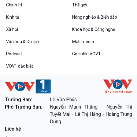
Chính trị
Thế giới
Kinh tế
Nông nghiệp & Biển đảo
VOV1 đặc biệt
Xã hội
Khoa học & Công nghệ
Thanh âm ký sự
Văn hoá & Du lịch
Multimedia
Chân dung cuộc sống
Các chương trình đặc biệt
Podcast
Góc nhìn VOV1
VOV1 đặc biệt
Trưởng Ban:
Lê Văn Phúc.
Phó Trưởng Ban:
Nguyễn Mạnh Thắng - Nguyễn Thị
Tuyết Mai - Lê Thị Hằng - Hoàng Trung
Dũng.
Liên hệ