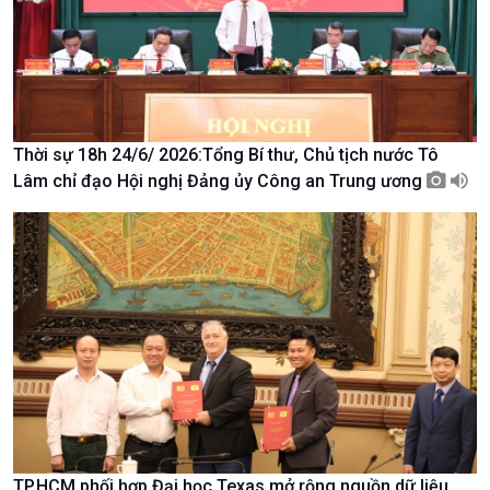
Tin Văn hoá & Du lịch
Ảnh
Chát với người nổi tiếng
Video
Câu chuyện Thể thao
Infographic
E-Magazine
Thời sự 18h 24/6/ 2026:Tổng Bí thư, Chủ tịch nước Tô
Lâm chỉ đạo Hội nghị Đảng ủy Công an Trung ương
TP.HCM phối hợp Đại học Texas mở rộng nguồn dữ liệu