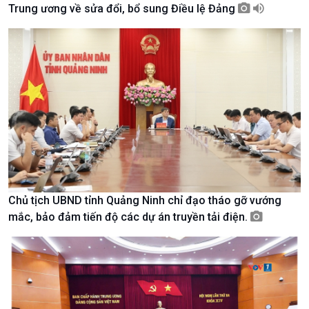
Trung ương về sửa đổi, bổ sung Điều lệ Đảng
Giới thiệu
Thời sự
Thời sự 6h
Thời sự 12h
Thời sự 18h
Thời sự 21h30
Bản tin
Chuyên mục
Theo dòng Thời sự
Chủ tịch UBND tỉnh Quảng Ninh chỉ đạo tháo gỡ vướng
mắc, bảo đảm tiến độ các dự án truyền tải điện.