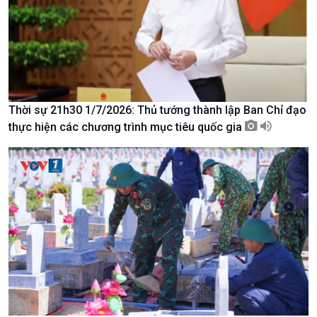
Thời sự 21h30 1/7/2026: Thủ tướng thành lập Ban Chỉ đạo
thực hiện các chương trình mục tiêu quốc gia
Xã hội
Khoa học & Công nghệ
Tin Đời sống & Xã hội
Tin Khoa học & Công nghệ
360 độ Sức khỏe
Kết nối công nghệ
Chuyển đổi Xanh
Sống chung với biến đổi