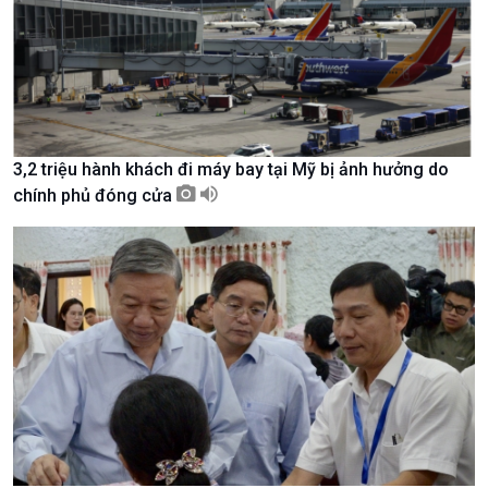
Nam
3,2 triệu hành khách đi máy bay tại Mỹ bị ảnh hưởng do
chính phủ đóng cửa
Xã hội
Khoa học & Công nghệ
Tin Đời sống & Xã hội
Tin Khoa học & Công nghệ
360 độ Sức khỏe
Kết nối công nghệ
Chuyển đổi Xanh
Sống chung với biến đổi