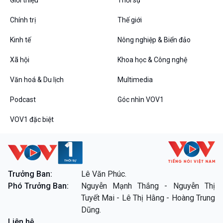
Chính trị
Thế giới
Kinh tế
Nông nghiệp & Biển đảo
VOV1 đặc biệt
Xã hội
Khoa học & Công nghệ
Thanh âm ký sự
Chân dung cuộc sống
Văn hoá & Du lịch
Multimedia
Các chương trình đặc biệt
Podcast
Góc nhìn VOV1
VOV1 đặc biệt
Trưởng Ban:
Lê Văn Phúc.
Phó Trưởng Ban:
Nguyễn Mạnh Thắng - Nguyễn Thị
Tuyết Mai - Lê Thị Hằng - Hoàng Trung
Dũng.
Liên hệ