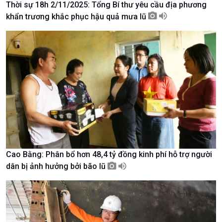
Thời sự 18h 2/11/2025: Tổng Bí thư yêu cầu địa phương
Tài nguyên và Môi trường
khí hậu
khẩn trương khắc phục hậu quả mưa lũ
Chuyên gia của bạn
Xã hội chuyển động
Bước chân đến trường
Cao Bằng: Phân bổ hơn 48,4 tỷ đồng kinh phí hỗ trợ người
dân bị ảnh hưởng bởi bão lũ