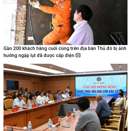
Văn hoá & Du lịch
Multimedia
Tin Văn hoá & Du lịch
Ảnh
Chát với người nổi tiếng
Video
Câu chuyện Thể thao
Infographic
E-Magazine
Gần 200 khách hàng cuối cùng trên địa bàn Thủ đô bị ảnh
hưởng ngập lụt đã được cấp điện