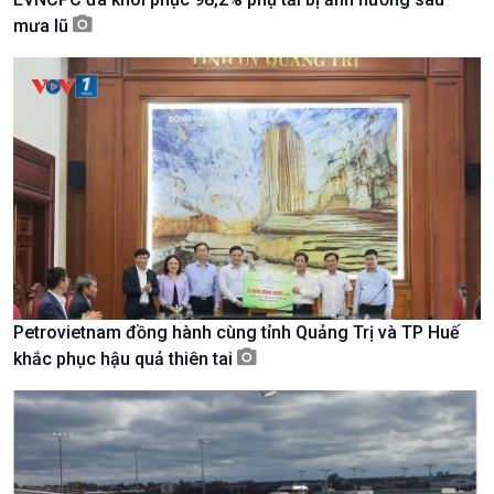
mưa lũ
Kinh tế
Nông nghiệp & Biển đảo
Tin Kinh tế
Tin Nông nghiệp & Biển
Petrovietnam đồng hành cùng tỉnh Quảng Trị và TP Huế
Trước giờ mở cửa
đảo
khắc phục hậu quả thiên tai
Dòng chảy Kinh tế
Mùa vàng
Sức sống hàng Việt
Biển đảo Việt Nam
Khởi nghiệp
Tâm tình biên giới và hải
Tuyên chiến với gian lận
đảo
thương mại
Tìm hiểu biển, đảo Việt