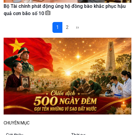
Bộ Tài chính phát động ủng hộ đồng bào khắc phục hậu
Podcast
Góc nhìn VOV1
quả cơn bão số 10
Bình luận
10 phút Sự kiện - Luận bàn
1
2
››
Câu chuyện thời sự
Dòng chảy sự kiện
Đối thoại
Diễn đàn chủ nhật
Chuyện đêm
CHUYÊN MỤC
Giới thiệu
Thời sự