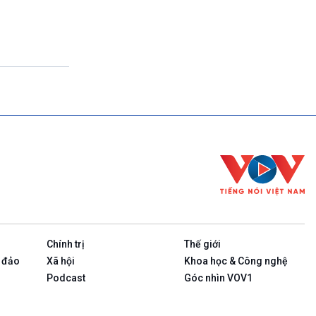
(Tuần đầu tiên của tháng: Thanh Âm ký sự-
Phát lại)
23h00-23h10
Bản tin cuối cùng trong ngày
23h10-23h15
Rao sóng
23h15-23h25
Ngôi nhà ASEAN (Phát lại Thứ Tư)
23h25-23h30
Chương trình đệm
23h30-24h00
Nhịp sống
Chính trị
Thế giới
 đảo
Xã hội
Khoa học & Công nghệ
Podcast
Góc nhìn VOV1