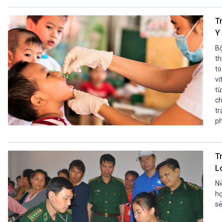
T
Y 
Bộ
th
to
vi
từ
ch
tr
ph
T
L
Ni
hợ
sẻ