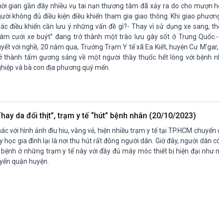
ời gian gần đây nhiều vụ tai nạn thương tâm đã xảy ra do cho mượn h
ười không đủ điều kiện điều khiển tham gia giao thông. Khi giao phươn
ác điều khiển cần lưu ý những vấn đề gì?- Thay vì sử dụng xe sang, th
ám cưới xe buýt” đang trở thành một trào lưu gây sốt ở Trung Quốc.- 
yết với nghề, 20 năm qua, Trưởng Trạm Y tế xã Ea Kiết, huyện Cư M’gar,
ở thành tấm gương sáng về một người thầy thuốc hết lòng với bệnh 
hiệp và bà con địa phương quý mến.
hay da đổi thịt”, trạm y tế “hút” bệnh nhân (20/10/2023)
ác với hình ảnh đìu hiu, vắng vẻ, hiện nhiều trạm y tế tại TP.HCM chuyển
 y học gia đình lại là nơi thu hút rất đông người dân. Giờ đây, người dân 
ị bệnh ở những trạm y tế này với đầy đủ máy móc thiết bị hiện đại như
yến quận huyện.