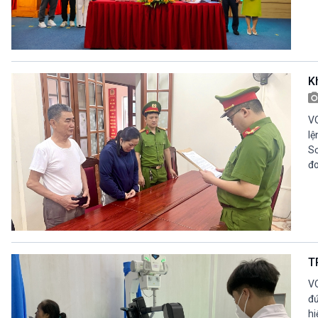
K
VO
lệ
Sơ
đo
T
VO
đứ
hi