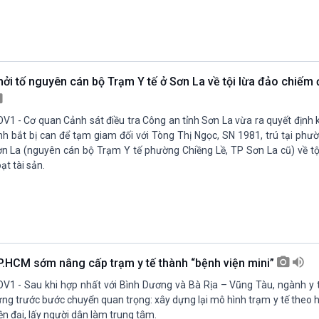
hởi tố nguyên cán bộ Trạm Y tế ở Sơn La về tội lừa đảo chiếm 
V1 - Cơ quan Cảnh sát điều tra Công an tỉnh Sơn La vừa ra quyết định kh
nh bắt bị can để tạm giam đối với Tòng Thị Ngọc, SN 1981, trú tại phườ
n La (nguyên cán bộ Trạm Y tế phường Chiềng Lề, TP Sơn La cũ) về tộ
ạt tài sản.
P.HCM sớm nâng cấp trạm y tế thành “bệnh viện mini”
V1 - Sau khi hợp nhất với Bình Dương và Bà Rịa – Vũng Tàu, ngành y
ng trước bước chuyển quan trọng: xây dựng lại mô hình trạm y tế theo 
ện đại, lấy người dân làm trung tâm.