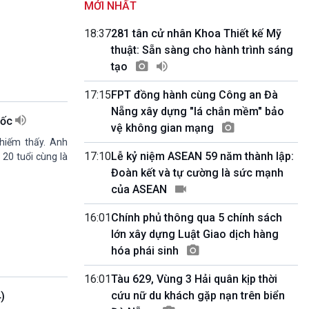
MỚI NHẤT
Kết nối 54 (phát lại Thứ Tư)
11h50-11h59
18:37
281 tân cử nhân Khoa Thiết kế Mỹ
Quảng cáo
thuật: Sẵn sàng cho hành trình sáng
11h59-12h00
tạo
Báo giờ
12h00-12h57
17:15
FPT đồng hành cùng Công an Đà
Thời sự trưa (trực tiếp)
Nẵng xây dựng "lá chắn mềm" bảo
12h57-13h00
uốc
Quảng cáo
vệ không gian mạng
13h00-13h30
hiếm thấy. Anh
Câu lạc bộ Âm nhạc
17:10
Lễ kỷ niệm ASEAN 59 năm thành lập:
20 tuổi cùng là
13h30-13h45
Đoàn kết và tự cường là sức mạnh
Sống chung với biến đổi khí hậu (Phát lại
của ASEAN
Thứ Năm)
13h45-14h00
16:01
Chính phủ thông qua 5 chính sách
Người Việt ở nước ngoài với quê hương
lớn xây dựng Luật Giao dịch hàng
14h00-15h00
hóa phái sinh
Ca nhạc Chào Năm mới (Phát lại)
15h00-15h15
16:01
Tàu 629, Vùng 3 Hải quân kịp thời
Bản tin Thời sự
cứu nữ du khách gặp nạn trên biển
)
15h15-15h20