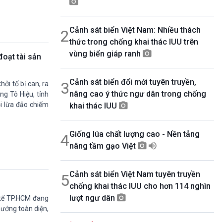
08h30-08h55
360 độ Sức khỏe
Cảnh sát biển Việt Nam: Nhiều thách
2
08h55-09h00
Chương trình đệm
thức trong chống khai thác IUU trên
09h00-10h00
vùng biển giáp ranh
đoạt tài sản
Ca nhạc Chào Năm mới
10h00-10h30
Cảnh sát biển đổi mới tuyên truyền,
Chuyên gia của bạn (Phát lại thứ Tư)
3
ởi tố bị can, ra
nâng cao ý thức ngư dân trong chống
10h30-11h00
ng Tô Hiệu, tỉnh
Vì an ninh Tổ quốc
i lừa đảo chiếm
khai thác IUU
11h00-11h05
Bản tin Thể thao
Giống lúa chất lượng cao - Nền tảng
4
11h05-11h10
Quảng cáo
nâng tầm gạo Việt
11h10-11h25
Kết nối công nghệ
Cảnh sát biển Việt Nam tuyên truyền
5
11h25-11h30
chống khai thác IUU cho hơn 114 nghìn
Chương trình đệm
lượt ngư dân
11h30-11h35
 tế TP.HCM đang
Bản tin Thật và Giả
hướng toàn diện,
11h35-11h50