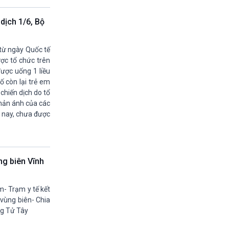
19h55-20h00
Quảng cáo vovams
dịch 1/6, Bộ
20h00-20h30
Vì an ninh Tổ quốc
20h30-20h59
 từ ngày Quốc tế
Chuyên gia của bạn (phát lại)
ược tổ chức trên
20h59-21h00
được uống 1 liều
Báo giờ
ố còn lại trẻ em
21h00-21h30
chiến dịch do tổ
Quân đội nhân dân
phản ánh của các
21h30-21h58
n nay, chưa được
Thời sự đêm (trực tiếp)
21h58-22h00
Quảng cáo
22h00-22h15
ng biên Vĩnh
Kết nối công nghệ (phát lại Thứ Bẩy)
22h15-22h25
A lô VOV1 (phát lại)
m- Trạm y tế kết
22h25-22h30
 vùng biên- Chia
Bản tin Thật và Giả (phát lại)
ng Tử Tây
22h30-23h00
Chân dung cuộc sống - phát lại Thứ 5