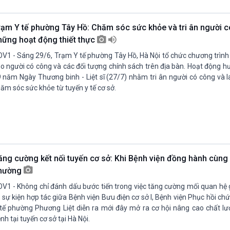
Chát với người nổi tiếng
Video
Câu chuyện Thể thao
Infographic
rạm Y tế phường Tây Hồ: Chăm sóc sức khỏe và tri ân người c
E-Magazine
hững hoạt động thiết thực
V1 - Sáng 29/6, Trạm Y tế phường Tây Hồ, Hà Nội tổ chức chương trìn
o người có công và các đối tượng chính sách trên địa bàn. Hoạt động h
 năm Ngày Thương binh - Liệt sĩ (27/7) nhằm tri ân người có công và l
ăm sóc sức khỏe từ tuyến y tế cơ sở.
ăng cường kết nối tuyến cơ sở: Khi Bệnh viện đồng hành cùng
hường
V1 - Không chỉ đánh dấu bước tiến trong việc tăng cường mối quan hệ 
, sự kiện hợp tác giữa Bệnh viện Bưu điện cơ sở I, Bệnh viện Phục hồi c
tế phường Phương Liệt diễn ra mới đây mở ra cơ hội nâng cao chất 
nh tại tuyến cơ sở tại Hà Nội.