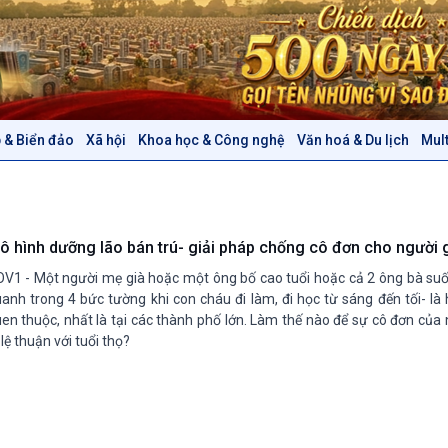
 & Biển đảo
Xã hội
Khoa học & Công nghệ
Văn hoá & Du lịch
Mul
Chính trị
Thế giới
Tin Chính trị
Tin thế giới
Chính phủ với người dân
Vấn đề quốc tế
Quốc hội với cử tri
Hồ sơ sự kiện quốc tế
ô hình dưỡng lão bán trú- giải pháp chống cô đơn cho người 
Xây dựng đảng
Thế giới & Việt Nam
V1 - Một người mẹ già hoặc một ông bố cao tuổi hoặc cả 2 ông bà suố
Đảng trong cuộc sống
Biên cương - Một dải vững
anh trong 4 bức tường khi con cháu đi làm, đi học từ sáng đến tối- là 
Nhận diện sự thật
bền
en thuộc, nhất là tại các thành phố lớn. Làm thế nào để sự cô đơn của
 lệ thuận với tuổi thọ?
Pháp luật và đời sống
Văn hoá & Du lịch
Multimedia
Tin Văn hoá & Du lịch
Ảnh