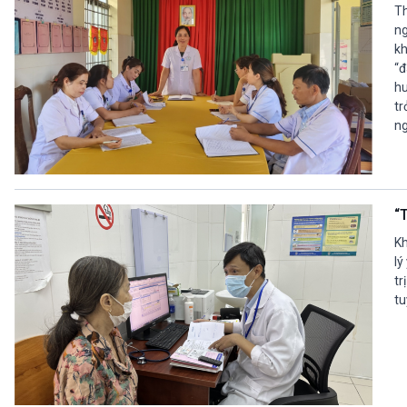
Th
ng
kh
“đ
hu
tr
ng
“T
Kh
lý
tr
tu