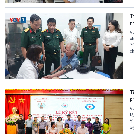
360 độ Sức khỏe
Kết nối công nghệ
Chuyển đổi Xanh
Sống chung với biến đổi
T
Tài nguyên và Môi trường
khí hậu
n
Chuyên gia của bạn
Xã hội chuyển động
VO
Bước chân đến trường
ch
79
VOV1 đặc biệt
ch
Thanh âm ký sự
Chân dung cuộc sống
Các chương trình đặc biệt
T
p
VO
tế
Y 
bệ