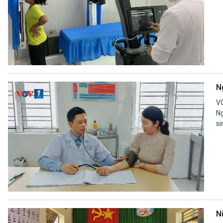
N
VO
Ng
si
N