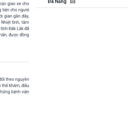
Đà Nẵng
Quảng cáo
oặc giao xe cho
15h20-15h50
g tiện cho người
Chuyên gia của bạn
ời gian gần đây,
15h50-16h00
Nhiệt tình, tâm
A lô, VOV1
 tỉnh Đắk Lăk đã
16h00-17h00
nhân, được đồng
Theo dòng thời sự
17h00-17h50
Cuộc sống 365
17h50-17h59
Quảng cáo
17h59-18h00
Báo giờ
 đổi theo nguyên
18h00-18h57
có thể khám, điều
Thời sự chiều (trực tiếp)
 những bệnh viện
18h57-19h00
Quảng cáo
19h00-19h30
Tâm tình nơi biên giới và hải đảo
19h30-19h55
360 độ sức khỏe (phát lại)