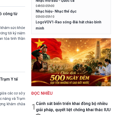
Nhạc mở đầu - Quốc ca
10 phút Sự kiện - Luận bàn
04h50-05h00
Câu chuyện thời sự
Nhạc hiệu- Nhạc thể dục
ó công từ
Dòng chảy sự kiện
05h00-05h10
Đối thoại
LogoVOV1-Rao sóng-Bài hát chào bình
Diễn đàn chủ nhật
h khám sức khỏe
minh
Chuyện đêm
ướng tới kỷ niệm
05h10-05h20
an tỏa tinh thần
Bản tin đầu ngày-Thời tiết
05h20-05h50
Mùa vàng (Chuyên đề cuối tuần)
05h50-05h59
Quảng cáo
05h59-06h00
Nhạc Top- Báo giờ
06h00-06h28
 Trạm Y tế
Thời sự sáng (trực tiếp)
06h28-06h30
ĐỌC NHIỀU
Quảng cáo
giữa các cơ sở y
hức năng và Trạm
06h30-07h00
Cảnh sát biển triển khai đồng bộ nhiều
Quân đội nhân dân
1
lượng khám chữa
giải pháp, quyết liệt chống khai thác IUU
07h00-08h30
Theo dòng thời sự