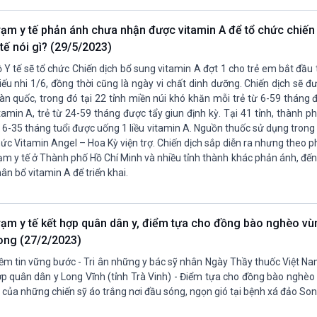
rạm y tế phản ánh chưa nhận được vitamin A để tổ chức chiến 
tế nói gì? (29/5/2023)
 Y tế sẽ tổ chức Chiến dịch bổ sung vitamin A đợt 1 cho trẻ em bắt đầu
iếu nhi 1/6, đồng thời cũng là ngày vi chất dinh dưỡng. Chiến dịch sẽ đ
àn quốc, trong đó tại 22 tỉnh miền núi khó khăn mỗi trẻ từ 6-59 tháng 
tamin A, trẻ từ 24-59 tháng được tẩy giun định kỳ. Tại 41 tỉnh, thành ph
 6-35 tháng tuổi được uống 1 liều vitamin A. Nguồn thuốc sử dụng trong 
ức Vitamin Angel – Hoa Kỳ viện trợ. Chiến dịch sắp diễn ra nhưng theo 
ạm y tế ở Thành phố Hồ Chí Minh và nhiều tỉnh thành khác phản ánh, đế
ân bổ vitamin A để triển khai.
rạm y tế kết hợp quân dân y, điểm tựa cho đồng bào nghèo vù
ong (27/2/2023)
ềm tin vững bước - Tri ân những y bác sỹ nhân Ngày Thầy thuốc Việt Na
p quân dân y Long Vĩnh (tỉnh Trà Vinh) - Điểm tựa cho đồng bào nghèo
 của những chiến sỹ áo trắng nơi đầu sóng, ngọn gió tại bệnh xá đảo So