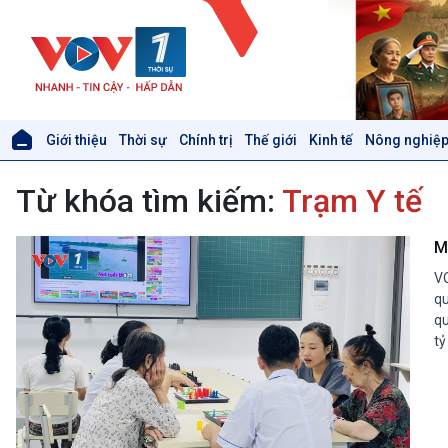
Giới thiệu
Thời sự
Chính trị
Thế giới
Kinh tế
Nông nghiệp
Giới thiệu
Thời sự
Từ khóa tìm kiếm:
Trạm Y tế
Thời sự 6h
Thời sự 12h
Thời sự 18h
M
Thời sự 21h30
VO
Bản tin
qu
Chuyên mục
qu
Theo dòng Thời sự
tỷ
Xã hội
Khoa học & Công nghệ
Tin Đời sống & Xã hội
Tin Khoa học & Công nghệ