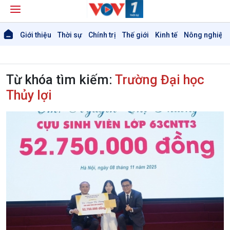
Giới thiệu
Thời sự
Chính trị
Thế giới
Kinh tế
Nông nghiệp 
Từ khóa tìm kiếm:
Trường Đại học
Thủy lợi
Giới thiệu
Thời sự
Thời sự 6h
Thời sự 12h
Thời sự 18h
Thời sự 21h30
Bản tin
Chuyên mục
Theo dòng Thời sự
Chính trị
Thế giới