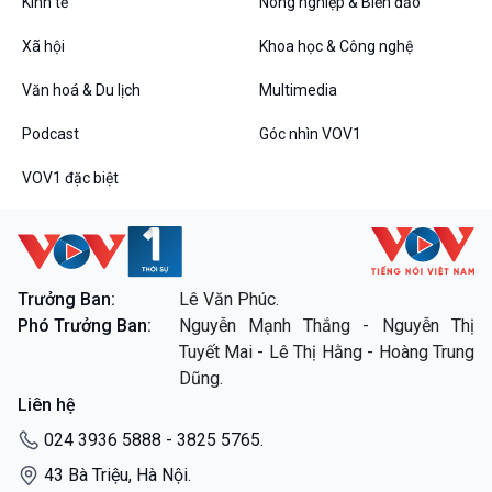
Tin Đời sống & Xã hội
Tin Khoa học & Công nghệ
Kinh tế
Nông nghiệp & Biển đảo
360 độ Sức khỏe
Kết nối công nghệ
Xã hội
Khoa học & Công nghệ
Chuyển đổi Xanh
Sống chung với biến đổi
Tài nguyên và Môi trường
khí hậu
Văn hoá & Du lịch
Multimedia
Chuyên gia của bạn
Xã hội chuyển động
Podcast
Góc nhìn VOV1
Bước chân đến trường
VOV1 đặc biệt
Văn hoá & Du lịch
Multimedia
Tin Văn hoá & Du lịch
Ảnh
Chát với người nổi tiếng
Video
Câu chuyện Thể thao
Infographic
Trưởng Ban:
Lê Văn Phúc.
E-Magazine
Phó Trưởng Ban:
Nguyễn Mạnh Thắng - Nguyễn Thị
Tuyết Mai - Lê Thị Hằng - Hoàng Trung
Podcast
Góc nhìn VOV1
Dũng.
Bình luận
Liên hệ
10 phút Sự kiện - Luận bàn
Câu chuyện thời sự
024 3936 5888 - 3825 5765.
Dòng chảy sự kiện
43 Bà Triệu, Hà Nội.
Đối thoại