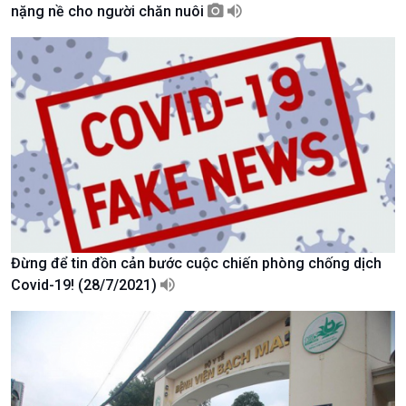
Thời sự 18h
nặng nề cho người chăn nuôi
Thời sự 21h30
Bản tin
Chuyên mục
Theo dòng Thời sự
Đừng để tin đồn cản bước cuộc chiến phòng chống dịch
Chính trị
Thế giới
Covid-19! (28/7/2021)
Tin Chính trị
Tin thế giới
Chính phủ với người dân
Vấn đề quốc tế
Quốc hội với cử tri
Hồ sơ sự kiện quốc tế
Xây dựng đảng
Thế giới & Việt Nam
Đảng trong cuộc sống
Biên cương - Một dải vững