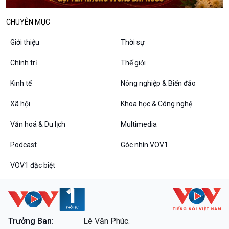
Bình luận
10 phút Sự kiện - Luận bàn
CHUYÊN MỤC
Câu chuyện thời sự
Dòng chảy sự kiện
Giới thiệu
Thời sự
Đối thoại
Diễn đàn chủ nhật
Chính trị
Thế giới
Chuyện đêm
Kinh tế
Nông nghiệp & Biển đảo
Xã hội
Khoa học & Công nghệ
Văn hoá & Du lịch
Multimedia
Podcast
Góc nhìn VOV1
VOV1 đặc biệt
VOV1 đặc biệt
Thanh âm ký sự
Chân dung cuộc sống
Các chương trình đặc biệt
Trưởng Ban:
Lê Văn Phúc.