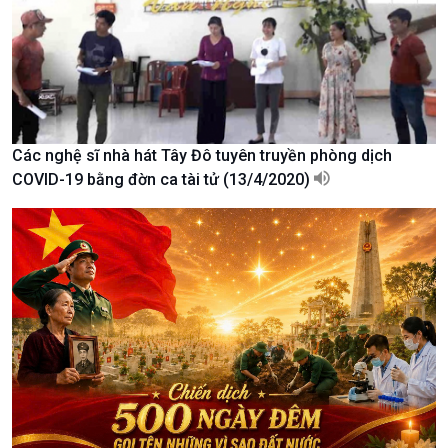
Văn hoá & Du lịch
Multimedia
Tin Văn hoá & Du lịch
Ảnh
Các nghệ sĩ nhà hát Tây Đô tuyên truyền phòng dịch
Chát với người nổi tiếng
Video
COVID-19 bằng đờn ca tài tử (13/4/2020)
Câu chuyện Thể thao
Infographic
E-Magazine
Podcast
Góc nhìn VOV1