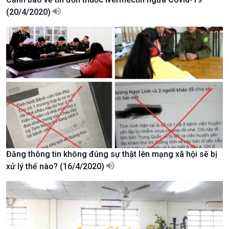
(20/4/2020)
Xã hội
Khoa học & Công nghệ
Tin Đời sống & Xã hội
Tin Khoa học & Công nghệ
360 độ Sức khỏe
Kết nối công nghệ
Chuyển đổi Xanh
Sống chung với biến đổi
Tài nguyên và Môi trường
khí hậu
Đăng thông tin không đúng sự thật lên mạng xã hội sẽ bị
Chuyên gia của bạn
xử lý thế nào? (16/4/2020)
Xã hội chuyển động
Bước chân đến trường