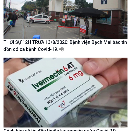
Nhận diện sự thật
bền
Pháp luật và đời sống
THỜI SỰ 12H TRƯA 13/8/2020: Bệnh viện Bạch Mai bác tin
đồn có ca bệnh Covid-19.
Kinh tế
Nông nghiệp & Biển đảo
Tin Kinh tế
Tin Nông nghiệp & Biển
Trước giờ mở cửa
đảo
Dòng chảy Kinh tế
Mùa vàng
Sức sống hàng Việt
Biển đảo Việt Nam
Khởi nghiệp
Tâm tình biên giới và hải
Tuyên chiến với gian lận
đảo
thương mại
Tìm hiểu biển, đảo Việt
Nam
Cảnh báo về tin đồn thuốc Ivermectin ngừa Covid-19