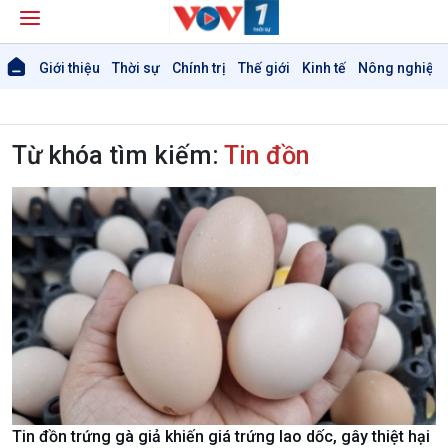
Giới thiệu
Thời sự
Chính trị
Thế giới
Kinh tế
Nông nghiệp 
Từ khóa tìm kiếm:
Tin đồn
Giới thiệu
Thời sự
Thời sự 6h
Thời sự 12h
Tin đồn trứng gà giả khiến giá trứng lao dốc, gây thiệt hại