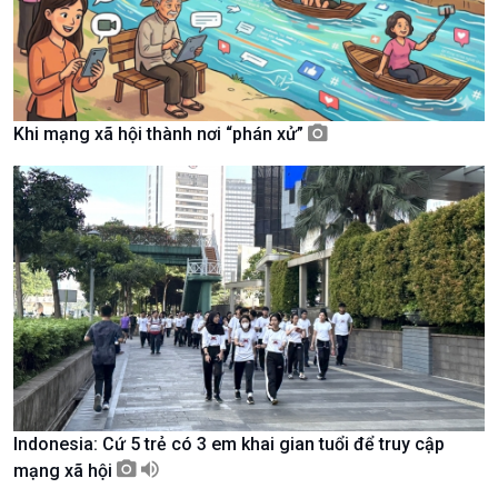
Khi mạng xã hội thành nơi “phán xử”
Chính trị
Thế giới
Tin Chính trị
Tin thế giới
Chính phủ với người dân
Vấn đề quốc tế
Quốc hội với cử tri
Hồ sơ sự kiện quốc tế
Xây dựng đảng
Thế giới & Việt Nam
Đảng trong cuộc sống
Biên cương - Một dải vững
Nhận diện sự thật
bền
Pháp luật và đời sống
Indonesia: Cứ 5 trẻ có 3 em khai gian tuổi để truy cập
mạng xã hội