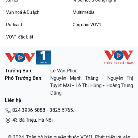
VOV1 đặc biệt
Thanh âm ký sự
Văn hoá & Du lịch
Multimedia
Chân dung cuộc sống
Các chương trình đặc biệt
Podcast
Góc nhìn VOV1
VOV1 đặc biệt
Trưởng Ban:
Lê Văn Phúc.
Phó Trưởng Ban:
Nguyễn Mạnh Thắng - Nguyễn Thị
Tuyết Mai - Lê Thị Hằng - Hoàng Trung
Dũng.
Liên hệ
024 3936 5888 - 3825 5765.
43 Bà Triệu, Hà Nội.
© 2024. Toàn bộ bản quyền thuộc VOV1. Phát triển và vận