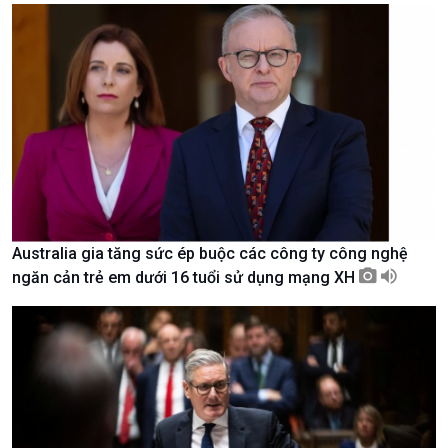
Kinh tế
Nông nghiệp & Biển đảo
Tin Kinh tế
Tin Nông nghiệp & Biển
Australia gia tăng sức ép buộc các công ty công nghệ
Trước giờ mở cửa
đảo
ngăn cản trẻ em dưới 16 tuổi sử dụng mạng XH
Dòng chảy Kinh tế
Mùa vàng
Sức sống hàng Việt
Biển đảo Việt Nam
Khởi nghiệp
Tâm tình biên giới và hải
Tuyên chiến với gian lận
đảo
thương mại
Tìm hiểu biển, đảo Việt
Nam