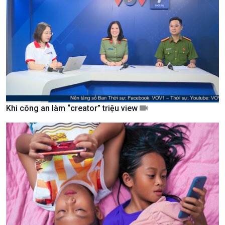
Xã hội chuyển động
Bước chân đến trường
Khi công an làm “creator” triệu view
Văn hoá & Du lịch
Multimedia
Tin Văn hoá & Du lịch
Ảnh
Chát với người nổi tiếng
Video