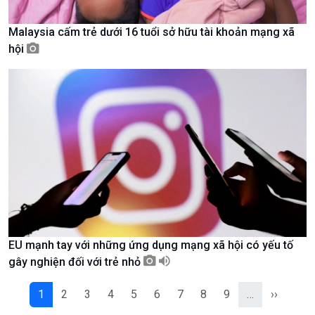
Câu chuyện Thể thao
Infographic
E-Magazine
Malaysia cấm trẻ dưới 16 tuổi sở hữu tài khoản mạng xã
hội
EU mạnh tay với những ứng dụng mạng xã hội có yếu tố
gây nghiện đối với trẻ nhỏ
Podcast
Góc nhìn VOV1
Bình luận
1
2
3
4
5
6
7
8
9
…
››
10 phút Sự kiện - Luận bàn