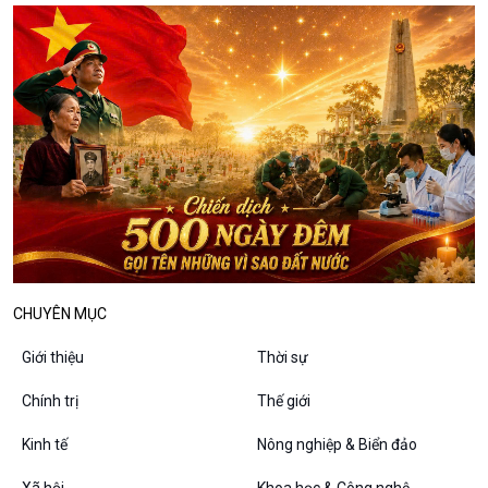
Câu chuyện thời sự
Dòng chảy sự kiện
Đối thoại
Diễn đàn chủ nhật
Chuyện đêm
CHUYÊN MỤC
Giới thiệu
Thời sự
Chính trị
Thế giới
Kinh tế
Nông nghiệp & Biển đảo
Xã hội
Khoa học & Công nghệ