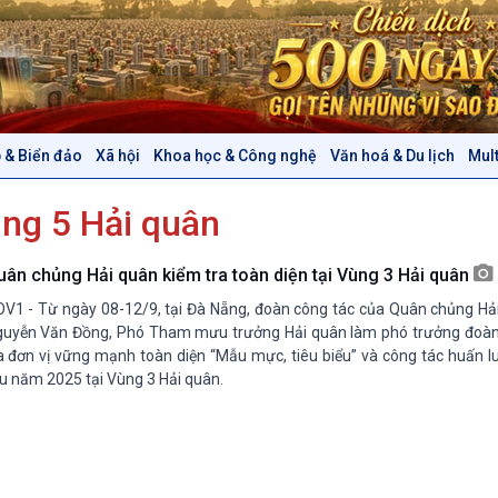
 & Biển đảo
Xã hội
Khoa học & Công nghệ
Văn hoá & Du lịch
Mul
Chính trị
Thế giới
ùng 5 Hải quân
Tin Chính trị
Tin thế giới
Chính phủ với người dân
Vấn đề quốc tế
Quốc hội với cử tri
Hồ sơ sự kiện quốc tế
uân chủng Hải quân kiểm tra toàn diện tại Vùng 3 Hải quân
Xây dựng đảng
Thế giới & Việt Nam
V1 - Từ ngày 08-12/9, tại Đà Nẵng, đoàn công tác của Quân chủng Hải
Đảng trong cuộc sống
Biên cương - Một dải vững
uyễn Văn Đồng, Phó Tham mưu trưởng Hải quân làm phó trưởng đoàn 
Nhận diện sự thật
bền
a đơn vị vững mạnh toàn diện “Mẫu mực, tiêu biểu” và công tác huấn l
u năm 2025 tại Vùng 3 Hải quân.
Pháp luật và đời sống
Văn hoá & Du lịch
Multimedia
Tin Văn hoá & Du lịch
Ảnh