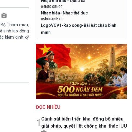
Nhạc mở đầu - Quốc ca
10 phút Sự kiện - Luận bàn
04h50-05h00
Câu chuyện thời sự
Nhạc hiệu- Nhạc thể dục
n
Dòng chảy sự kiện
05h00-05h10
Đối thoại
c Bộ Tham mưu,
LogoVOV1-Rao sóng-Bài hát chào bình
Diễn đàn chủ nhật
ệ sinh lao động
minh
c kiểm định kỹ
Chuyện đêm
05h10-05h20
Bản tin đầu ngày-Thời tiết
05h20-05h50
Mùa vàng (Chuyên đề cuối tuần)
05h50-05h59
Quảng cáo
05h59-06h00
Nhạc Top- Báo giờ
06h00-06h28
Thời sự sáng (trực tiếp)
06h28-06h30
ĐỌC NHIỀU
Quảng cáo
06h30-07h00
Cảnh sát biển triển khai đồng bộ nhiều
Quân đội nhân dân
1
giải pháp, quyết liệt chống khai thác IUU
07h00-08h30
Theo dòng thời sự