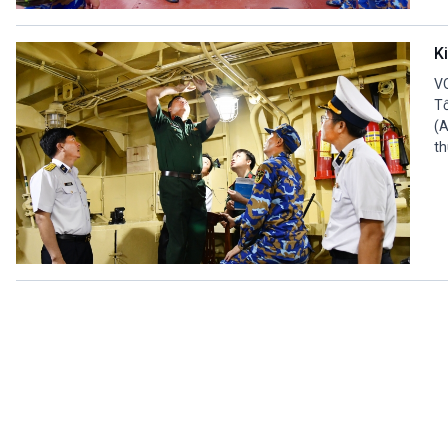
360 độ Sức khỏe
Kết nối công nghệ
Chuyển đổi Xanh
Sống chung với biến đổi
K
Tài nguyên và Môi trường
khí hậu
Chuyên gia của bạn
VO
Xã hội chuyển động
Tổ
(A
Bước chân đến trường
th
VOV1 đặc biệt
Thanh âm ký sự
Chân dung cuộc sống
Các chương trình đặc biệt