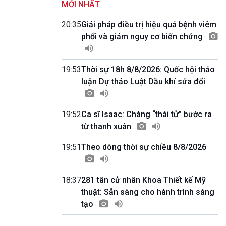
MỚI NHẤT
Kết nối 54 (phát lại Thứ Tư)
11h50-11h59
20:35
Giải pháp điều trị hiệu quả bệnh viêm
Quảng cáo
phổi và giảm nguy cơ biến chứng
11h59-12h00
Báo giờ
12h00-12h57
19:53
Thời sự 18h 8/8/2026: Quốc hội thảo
Thời sự trưa (trực tiếp)
luận Dự thảo Luật Dầu khí sửa đổi
12h57-13h00
Quảng cáo
13h00-13h30
Câu lạc bộ Âm nhạc
19:52
Ca sĩ Isaac: Chàng “thái tử” bước ra
13h30-13h45
từ thanh xuân
Sống chung với biến đổi khí hậu (Phát lại
Thứ Năm)
19:51
Theo dòng thời sự chiều 8/8/2026
13h45-14h00
Người Việt ở nước ngoài với quê hương
14h00-15h00
18:37
281 tân cử nhân Khoa Thiết kế Mỹ
Ca nhạc Chào Năm mới (Phát lại)
thuật: Sẵn sàng cho hành trình sáng
15h00-15h15
tạo
Bản tin Thời sự
15h15-15h20