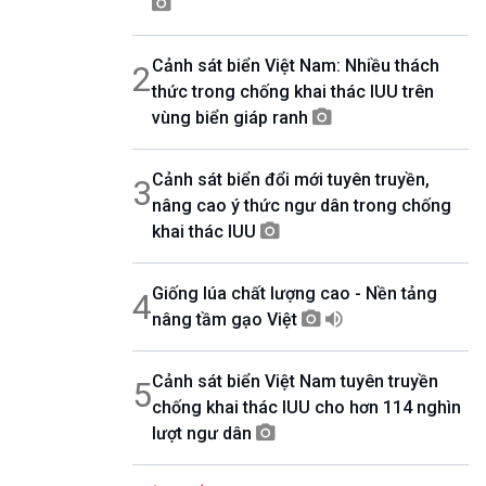
08h30-08h55
360 độ Sức khỏe
Cảnh sát biển Việt Nam: Nhiều thách
2
08h55-09h00
Chương trình đệm
thức trong chống khai thác IUU trên
09h00-10h00
vùng biển giáp ranh
Ca nhạc Chào Năm mới
10h00-10h30
Cảnh sát biển đổi mới tuyên truyền,
Chuyên gia của bạn (Phát lại thứ Tư)
3
nâng cao ý thức ngư dân trong chống
10h30-11h00
Vì an ninh Tổ quốc
khai thác IUU
11h00-11h05
Bản tin Thể thao
Giống lúa chất lượng cao - Nền tảng
4
11h05-11h10
Quảng cáo
nâng tầm gạo Việt
11h10-11h25
Kết nối công nghệ
Cảnh sát biển Việt Nam tuyên truyền
5
11h25-11h30
chống khai thác IUU cho hơn 114 nghìn
Chương trình đệm
lượt ngư dân
11h30-11h35
Bản tin Thật và Giả
11h35-11h50