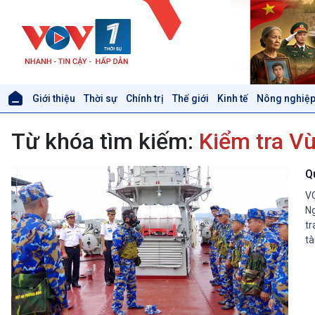
Giới thiệu
Thời sự
Chính trị
Thế giới
Kinh tế
Nông nghiệp
Giới thiệu
Thời sự
Từ khóa tìm kiếm:
Kiểm tra V
Thời sự 6h
Thời sự 12h
Thời sự 18h
Q
Thời sự 21h30
VO
Bản tin
Ng
Chuyên mục
tr
Theo dòng Thời sự
tà
Xã hội
Khoa học & Công nghệ
Tin Đời sống & Xã hội
Tin Khoa học & Công nghệ