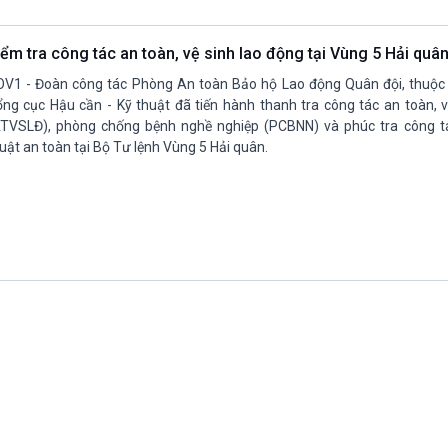
Chát với người nổi tiếng
Video
Câu chuyện Thể thao
Infographic
iểm tra công tác an toàn, vệ sinh lao động tại Vùng 5 Hải quâ
E-Magazine
V1 - Đoàn công tác Phòng An toàn Bảo hộ Lao động Quân đội, thuộ
ng cục Hậu cần - Kỹ thuật đã tiến hành thanh tra công tác an toàn, v
TVSLĐ), phòng chống bệnh nghề nghiệp (PCBNN) và phúc tra công tá
uật an toàn tại Bộ Tư lệnh Vùng 5 Hải quân.