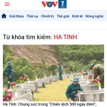
Giới thiệu
Thời sự
Chính trị
Thế giới
Kinh tế
Nông nghiệp 
Từ khóa tìm kiếm:
HA TINH
Hà Tĩnh: Chung sức trong “Chiến dịch 500 ngày đêm”,