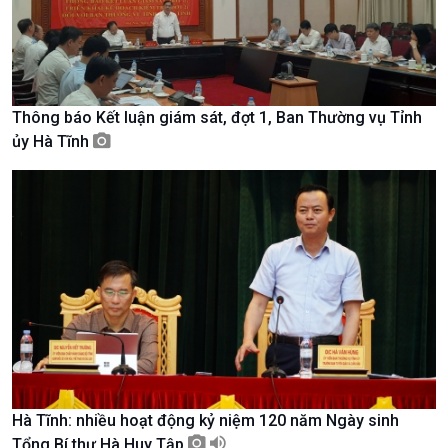
Tin Văn hoá & Du lịch
Ảnh
Chát với người nổi tiếng
Video
Câu chuyện Thể thao
Infographic
E-Magazine
Thông báo Kết luận giám sát, đợt 1, Ban Thường vụ Tỉnh
ủy Hà Tĩnh
Hà Tĩnh: nhiều hoạt động kỷ niệm 120 năm Ngày sinh
Podcast
Góc nhìn VOV1
Tổng Bí thư Hà Huy Tập