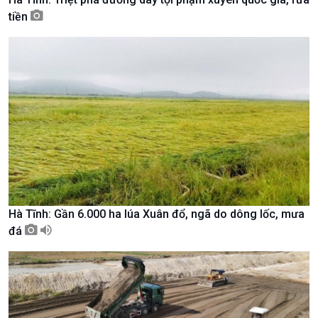
tiền
Kinh tế
Nông nghiệp & Biển đảo
Tin Kinh tế
Tin Nông nghiệp & Biển
Trước giờ mở cửa
đảo
Hà Tĩnh: Gần 6.000 ha lúa Xuân đổ, ngã do dông lốc, mưa
Dòng chảy Kinh tế
Mùa vàng
đá
Sức sống hàng Việt
Biển đảo Việt Nam
Khởi nghiệp
Tâm tình biên giới và hải
Tuyên chiến với gian lận
đảo
thương mại
Tìm hiểu biển, đảo Việt
Nam