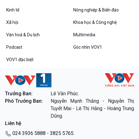
Kinh tế
Nông nghiệp & Biển đảo
VOV1 đặc biệt
Xã hội
Khoa học & Công nghệ
Thanh âm ký sự
Văn hoá & Du lịch
Multimedia
Chân dung cuộc sống
Các chương trình đặc biệt
Podcast
Góc nhìn VOV1
VOV1 đặc biệt
Trưởng Ban:
Lê Văn Phúc.
Phó Trưởng Ban:
Nguyễn Mạnh Thắng - Nguyễn Thị
Tuyết Mai - Lê Thị Hằng - Hoàng Trung
Dũng.
Liên hệ
024 3936 5888 - 3825 5765.