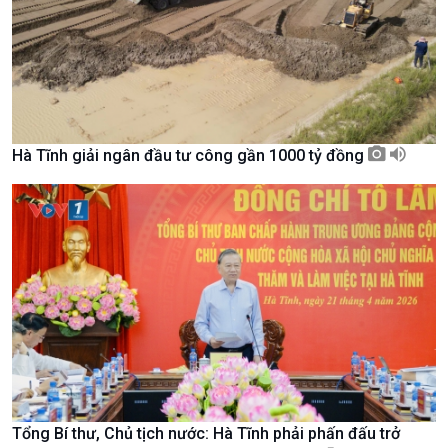
Hà Tĩnh giải ngân đầu tư công gần 1000 tỷ đồng
Xã hội
Khoa học & Công nghệ
Tin Đời sống & Xã hội
Tin Khoa học & Công nghệ
360 độ Sức khỏe
Kết nối công nghệ
Chuyển đổi Xanh
Sống chung với biến đổi
Tổng Bí thư, Chủ tịch nước: Hà Tĩnh phải phấn đấu trở
Tài nguyên và Môi trường
khí hậu