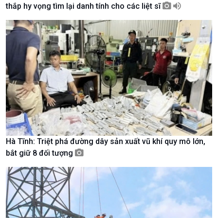
thắp hy vọng tìm lại danh tính cho các liệt sĩ
Giới thiệu
Thời sự
Thời sự 6h
Thời sự 12h
Thời sự 18h
Thời sự 21h30
Bản tin
Chuyên mục
Theo dòng Thời sự
Hà Tĩnh: Triệt phá đường dây sản xuất vũ khí quy mô lớn,
bắt giữ 8 đối tượng