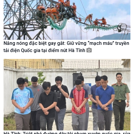
Nắng nóng đặc biệt gay gắt: Giữ vững “mạch máu” truyền
Chính trị
Thế giới
tải điện Quốc gia tại điểm nút Hà Tĩnh
Tin Chính trị
Tin thế giới
Chính phủ với người dân
Vấn đề quốc tế
Quốc hội với cử tri
Hồ sơ sự kiện quốc tế
Xây dựng đảng
Thế giới & Việt Nam
Đảng trong cuộc sống
Biên cương - Một dải vững
Nhận diện sự thật
bền
Pháp luật và đời sống
Hà Tĩnh: Triệt phá đường dây tội phạm xuyên quốc gia, rửa