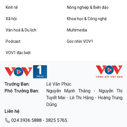
Tin Đời sống & Xã hội
Tin Khoa học & Công nghệ
360 độ Sức khỏe
Kết nối công nghệ
Kinh tế
Nông nghiệp & Biển đảo
Chuyển đổi Xanh
Sống chung với biến đổi
Xã hội
Khoa học & Công nghệ
Tài nguyên và Môi trường
khí hậu
Chuyên gia của bạn
Văn hoá & Du lịch
Multimedia
Xã hội chuyển động
Bước chân đến trường
Podcast
Góc nhìn VOV1
Văn hoá & Du lịch
Multimedia
VOV1 đặc biệt
Tin Văn hoá & Du lịch
Ảnh
Chát với người nổi tiếng
Video
Câu chuyện Thể thao
Infographic
E-Magazine
Trưởng Ban:
Lê Văn Phúc.
Phó Trưởng Ban:
Nguyễn Mạnh Thắng - Nguyễn Thị
Podcast
Góc nhìn VOV1
Tuyết Mai - Lê Thị Hằng - Hoàng Trung
Bình luận
Dũng.
10 phút Sự kiện - Luận bàn
Liên hệ
Câu chuyện thời sự
Dòng chảy sự kiện
024 3936 5888 - 3825 5765.
Đối thoại