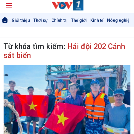
Giới thiệu
Thời sự
Chính trị
Thế giới
Kinh tế
Nông nghiệp 
Từ khóa tìm kiếm:
Hải đội 202 Cảnh
sát biển
Giới thiệu
Thời sự
Thời sự 6h
Thời sự 12h
Thời sự 18h
Thời sự 21h30
Bản tin
Chuyên mục
Theo dòng Thời sự
Chính trị
Thế giới