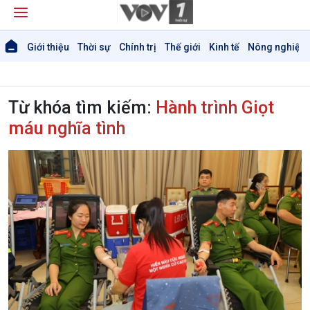
Giới thiệu
Thời sự
Chính trị
Thế giới
Kinh tế
Nông nghiệp 
Từ khóa tìm kiếm:
Hành trình Giọt
máu nghĩa tình
Giới thiệu
Thời sự
Thời sự 6h
Thời sự 12h
Thời sự 18h
Thời sự 21h30
Bản tin
Chuyên mục
Theo dòng Thời sự
Chính trị
Thế giới