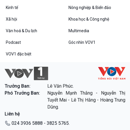
Tin Đời sống & Xã hội
Tin Khoa học & Công nghệ
360 độ Sức khỏe
Kết nối công nghệ
Kinh tế
Nông nghiệp & Biển đảo
Chuyển đổi Xanh
Sống chung với biến đổi
Xã hội
Khoa học & Công nghệ
Tài nguyên và Môi trường
khí hậu
Chuyên gia của bạn
Văn hoá & Du lịch
Multimedia
Xã hội chuyển động
Bước chân đến trường
Podcast
Góc nhìn VOV1
Văn hoá & Du lịch
Multimedia
VOV1 đặc biệt
Tin Văn hoá & Du lịch
Ảnh
Chát với người nổi tiếng
Video
Câu chuyện Thể thao
Infographic
E-Magazine
Trưởng Ban:
Lê Văn Phúc.
Phó Trưởng Ban:
Nguyễn Mạnh Thắng - Nguyễn Thị
Podcast
Góc nhìn VOV1
Tuyết Mai - Lê Thị Hằng - Hoàng Trung
Bình luận
Dũng.
10 phút Sự kiện - Luận bàn
Liên hệ
Câu chuyện thời sự
Dòng chảy sự kiện
024 3936 5888 - 3825 5765.
Đối thoại