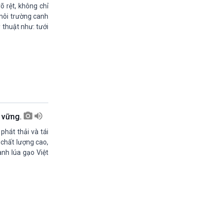
11h30-11h35
õ rệt, không chỉ
Bản tin Kinh tế
 môi trường canh
11h35-11h50
ỹ thuật như: tưới
Xây dựng Đảng (phát lại)
11h50-11h59
Quảng cáo
11h59-12h00
Báo giờ
12h00-12h57
Thời sự trưa (trực tiếp)
12h57-13h00
n vững.
Quảng cáo
13h00-13h05
phát thải và tái
Bản tin Nông nghiệp
a chất lượng cao,
13h05-13h20
ành lúa gạo Việt
Mùa vàng (phát lại)
13h20-13h25
Quảng cáo
13h25-13h40
Dòng chảy kinh tế (phát lại)
13h40-13h45
Quảng cáo