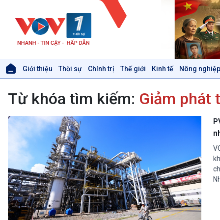
Giới thiệu
Thời sự
Chính trị
Thế giới
Kinh tế
Nông nghiệp
Giới thiệu
Thời sự
Từ khóa tìm kiếm:
Giảm phát t
Thời sự 6h
Thời sự 12h
Thời sự 18h
P
Thời sự 21h30
n
Bản tin
VO
Chuyên mục
kh
Theo dòng Thời sự
ch
N
Xã hội
Khoa học & Công nghệ
Tin Đời sống & Xã hội
Tin Khoa học & Công nghệ