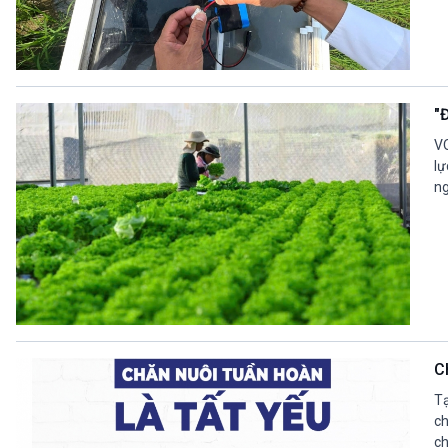
"
VO
lự
ng
C
Tạ
ch
ch