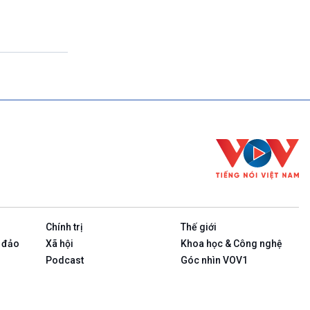
Theo dòng thời sự
17h00-17h50
Cuộc sống 365
17h50-17h59
Quảng cáo
17h59-18h00
Báo giờ
18h00-18h57
Thời sự chiều (trực tiếp)
18h57-19h00
Quảng cáo
19h00-19h05
Bản tin thời sự
19h05-19h10
Quảng cáo
Chính trị
Thế giới
19h10-19h25
Chính phủ với người dân (Phát lại)
 đảo
Xã hội
Khoa học & Công nghệ
19h25-19h40
Podcast
Góc nhìn VOV1
Xã hội chuyển động (phát lại)
19h40-19h55
Dân tộc và phát triển (phát lại)