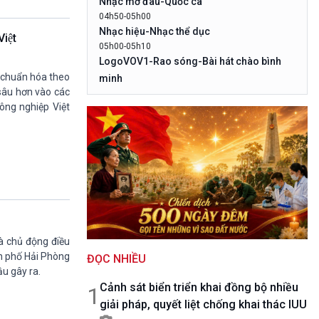
Nhạc mở đâu-Quốc ca
10 phút Sự kiện - Luận bàn
04h50-05h00
Câu chuyện thời sự
Nhạc hiệu-Nhạc thể dục
iệt
Dòng chảy sự kiện
05h00-05h10
Đối thoại
LogoVOV1-Rao sóng-Bài hát chào bình
Diễn đàn chủ nhật
à chuẩn hóa theo
minh
Chuyện đêm
sâu hơn vào các
05h10-05h20
nông nghiệp Việt
Bản tin đầu ngày-Thời tiết
05h20-05h50
Mùa vàng
05h50-05h59
Quảng cáo
05h59-06h00
Nhạc top - Báo giờ
06h00-06h28
Thời sự sáng
và chủ động điều
06h28-06h30
nh phố Hải Phòng
ĐỌC NHIỀU
Quảng cáo
ậu gây ra.
06h30-07h00
Cảnh sát biển triển khai đồng bộ nhiều
Quân đội nhân dân
1
giải pháp, quyết liệt chống khai thác IUU
07h00-08h30
Theo dòng Thời sự