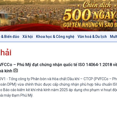
 & Biển đảo
Xã hội
Khoa học & Công nghệ
Văn hoá & Du lịch
Mul
Chính trị
Thế giới
hải
Tin Chính trị
Tin thế giới
Chính phủ với người dân
Vấn đề quốc tế
Quốc hội với cử tri
Hồ sơ sự kiện quốc tế
VFCCo – Phú Mỹ đạt chứng nhận quốc tế ISO 14064-1:2018 về
Xây dựng đảng
Thế giới & Việt Nam
hà kính
Đảng trong cuộc sống
Biên cương - Một dải vững
V1 - Tổng công ty Phân bón và Hóa chất Dầu khí – CTCP (PVFCCo – P
Nhận diện sự thật
bền
oán DPM) vừa chính thức được cấp chứng nhận phù hợp tiêu chuẩn I
Pháp luật và đời sống
o Báo cáo kiểm kê khí nhà kính năm 2025 áp dụng cho phạm vi hoạt độ
hà máy Đạm Phú Mỹ.
Văn hoá & Du lịch
Multimedia
Tin Văn hoá & Du lịch
Ảnh