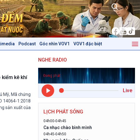
timedia
Podcast
Góc nhìn VOV1
VOV1 đặc biệt
Kinh tế
Nông nghiệp & Biển đảo
NGHE RADIO
Tin Kinh tế
Tin Nông nghiệp & Biển
Trước giờ mở cửa
đảo
Đang phát
Dòng chảy Kinh tế
Mùa vàng
 kiểm kê khí
Sức sống hàng Việt
Biển đảo Việt Nam
Live
Khởi nghiệp
Tâm tình biên giới và hải
hú Mỹ, Mã chứng
Tuyên chiến với gian lận
đảo
SO 14064-1:2018
thương mại
Tìm hiểu biển, đảo Việt
ng sản xuất của
LỊCH PHÁT SÓNG
Nam
04h00-04h45
Podcast
Góc nhìn VOV1
Ca nhạc chào bình mình
04h45-04h50
Bình luận