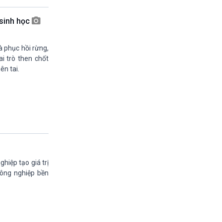
13h45-14h00
Biển đảo Việt nam (phát lại)
 sinh học
14h00-14h05
Bản tin Thời sự VH-XH quốc tế
à phục hồi rừng,
14h05-14h35
i trò then chốt
Ngôi nhà âm nhạc
ên tai.
14h35-14h50
Sống chung với biến đổi khí hậu (phát lại)
14h50-15h00
Thế giới và Việt Nam (phát lại)
15h00-15h15
Bản tin thời sự tổng hợp
15h15-15h20
Quảng cáo
15h20-15h50
hiệp tạo giá trị
Chuyên gia của bạn
nông nghiệp bền
15h50-15h55
Chương trình đệm
15h55-16h00
Quảng cáo
16h00-17h00