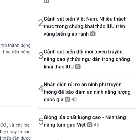
08h30-06h35
Bản tin văn hóa xã hội
Cảnh sát biển Việt Nam: Nhiều thách
2
08h35-08h40
Quảng cáo
thức trong chống khai thác IUU trên
08h40-08h50
vùng biển giáp ranh
10 phút sự kiện luận bàn
ự trở thành động
08h50-08h55
Cảnh sát biển đổi mới tuyên truyền,
Quảng cáo
ại hóa nền nông
3
nâng cao ý thức ngư dân trong chống
08h55-09h00
Chương trình đệm
khai thác IUU
09h00-09h15
Bản tin Thời sự
Nhận diện rủi ro an ninh phi truyền
4
09h15-09h30
Dòng chảy kinh tế
thống để bảo đảm an ninh năng lượng
09h30-09h35
quốc gia
Bản tin pháp luật
09h35-09h40
Giống lúa chất lượng cao - Nền tảng
Quảng cáo
5
nâng tầm gạo Việt
09h40-09h55
CO₂ và các loại
Chính phủ với người dân
 hiện nay là câu
09h55-10h00
ải thấp cần được