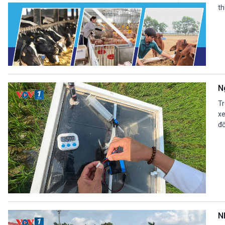
th
N
Tr
xe
đổ
N