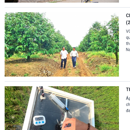
360 độ Sức khỏe
Kết nối công nghệ
Chuyển đổi Xanh
Sống chung với biến đổi
Ch
Tài nguyên và Môi trường
khí hậu
(
Chuyên gia của bạn
Xã hội chuyển động
VO
Bước chân đến trường
qu
th
VOV1 đặc biệt
Na
Thanh âm ký sự
Chân dung cuộc sống
Các chương trình đặc biệt
T
Áp
ch
đa