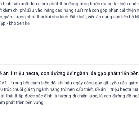
 hình sản xuất lúa giảm phát thải đang từng bước mang lại hiệu quả r
ết kiệm chi phí đầu vào, nâng cao năng suất mà còn góp phần cải thiện
c, giảm lượng phát thải khí nhà kính. Đặc biệt, việc áp dụng các tiến bộ k
ập - khô xen kẽ.
ề án 1 triệu hecta, con đường để ngành lúa gạo phát triển bề
V1 - Trong bối cảnh biến đổi khí hậu ngày càng gay gắt, yêu cầu giảm 
u trúc chuỗi giá trị ngành hàng trở nên cấp thiết, Đề án 1 triệu hecta lú
át thải thấp được xác định là hướng đi chiến lược, là con đường để ng
m phát triển bền vững.