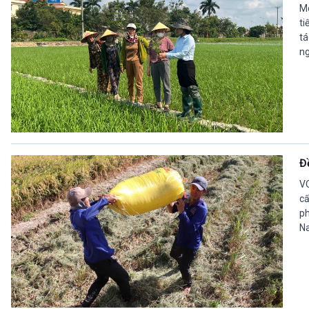
Mô
ti
tá
ng
Đ
VO
cấ
ph
Na