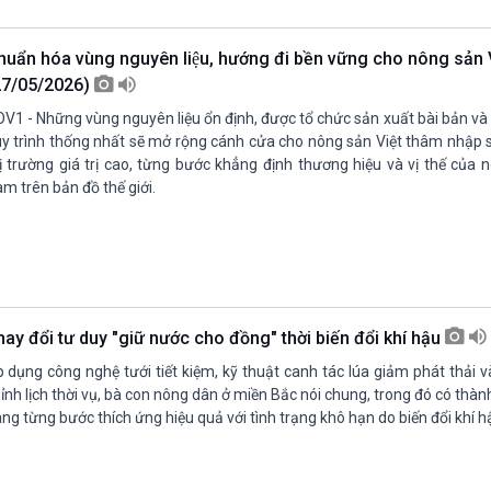
Chát với người nổi tiếng
Video
Câu chuyện Thể thao
Infographic
uẩn hóa vùng nguyên liệu, hướng đi bền vững cho nông sản V
E-Magazine
27/05/2026)
V1 - Những vùng nguyên liệu ổn định, được tổ chức sản xuất bài bản v
y trình thống nhất sẽ mở rộng cánh cửa cho nông sản Việt thâm nhập 
ị trường giá trị cao, từng bước khẳng định thương hiệu và vị thế của 
m trên bản đồ thế giới.
hay đổi tư duy "giữ nước cho đồng" thời biến đổi khí hậu
 dụng công nghệ tưới tiết kiệm, kỹ thuật canh tác lúa giảm phát thải 
ỉnh lịch thời vụ, bà con nông dân ở miền Bắc nói chung, trong đó có thà
ng từng bước thích ứng hiệu quả với tình trạng khô hạn do biến đổi khí h