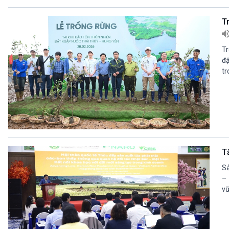
T
Tr
đặ
tr
T
Sả
– 
vữ