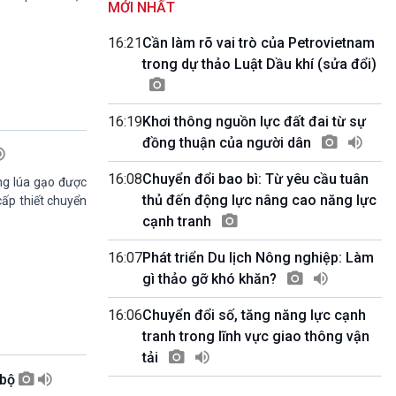
MỚI NHẤT
Quảng cáo
0h00-4h00
16:21
Cần làm rõ vai trò của Petrovietnam
Nhập hệ VOV3
trong dự thảo Luật Dầu khí (sửa đổi)
10h00-10h05
Bản tin thời sự
10h05-10h10
16:19
Khơi thông nguồn lực đất đai từ sự
Quảng cáo
đồng thuận của người dân
10h10-10h25
Dân tộc và phát triển
16:08
Chuyển đổi bao bì: Từ yêu cầu tuân
10h25-10h30
ng lúa gạo được
Quảng cáo
thủ đến động lực nâng cao năng lực
cấp thiết chuyển
10h30-11h00
cạnh tranh
Vì an ninh Tổ quốc
11h00-11h05
16:07
Phát triển Du lịch Nông nghiệp: Làm
Bản tin thể thao
gì thảo gỡ khó khăn?
11h05-11h10
Quảng cáo
16:06
Chuyển đổi số, tăng năng lực cạnh
11h10-11h25
tranh trong lĩnh vực giao thông vận
Xã hội chuyển động
tải
11h25-11h30
 bộ
Chương trình đệm