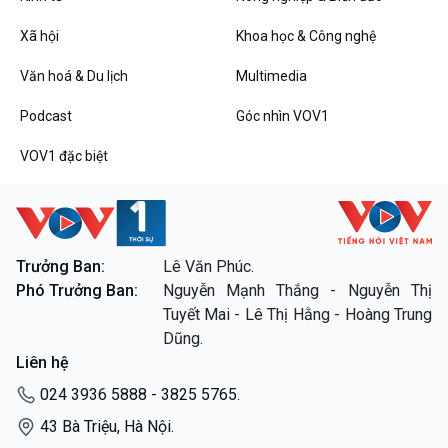
Tin Đời sống & Xã hội
Tin Khoa học & Công nghệ
360 độ Sức khỏe
Kết nối công nghệ
Xã hội
Khoa học & Công nghệ
Chuyển đổi Xanh
Sống chung với biến đổi
Tài nguyên và Môi trường
khí hậu
Văn hoá & Du lịch
Multimedia
Chuyên gia của bạn
Podcast
Góc nhìn VOV1
Xã hội chuyển động
Bước chân đến trường
VOV1 đặc biệt
Văn hoá & Du lịch
Multimedia
Tin Văn hoá & Du lịch
Ảnh
Chát với người nổi tiếng
Video
Câu chuyện Thể thao
Infographic
Trưởng Ban:
Lê Văn Phúc.
E-Magazine
Phó Trưởng Ban:
Nguyễn Mạnh Thắng - Nguyễn Thị
Tuyết Mai - Lê Thị Hằng - Hoàng Trung
Podcast
Góc nhìn VOV1
Dũng.
Bình luận
Liên hệ
10 phút Sự kiện - Luận bàn
024 3936 5888 - 3825 5765.
Câu chuyện thời sự
Dòng chảy sự kiện
43 Bà Triệu, Hà Nội.
Đối thoại