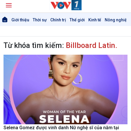
Giới thiệu
Thời sự
Chính trị
Thế giới
Kinh tế
Nông nghiệp 
Từ khóa tìm kiếm:
Billboard Latin.
Giới thiệu
Thời sự
Thời sự 6h
Thời sự 12h
Thời sự 18h
Thời sự 21h30
Bản tin
Chuyên mục
Theo dòng Thời sự
Chính trị
Thế giới
Selena Gomez được vinh danh Nữ nghệ sĩ của năm tại