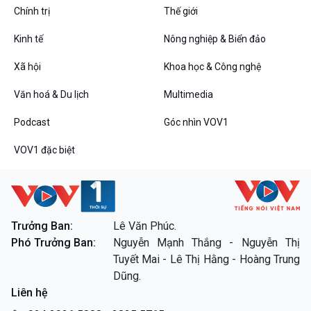
Chính trị
Thế giới
Kinh tế
Nông nghiệp & Biển đảo
VOV1 đặc biệt
Xã hội
Khoa học & Công nghệ
Thanh âm ký sự
Văn hoá & Du lịch
Multimedia
Chân dung cuộc sống
Các chương trình đặc biệt
Podcast
Góc nhìn VOV1
VOV1 đặc biệt
Trưởng Ban:
Lê Văn Phúc.
Phó Trưởng Ban:
Nguyễn Mạnh Thắng - Nguyễn Thị
Tuyết Mai - Lê Thị Hằng - Hoàng Trung
Dũng.
Liên hệ