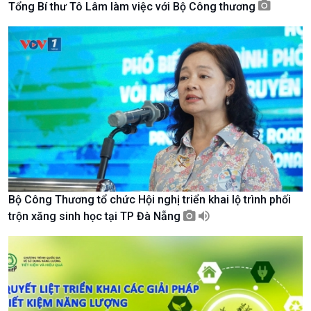
Tổng Bí thư Tô Lâm làm việc với Bộ Công thương
Tài nguyên và Môi trường
khí hậu
Chuyên gia của bạn
Xã hội chuyển động
Bước chân đến trường
Bộ Công Thương tổ chức Hội nghị triển khai lộ trình phối
trộn xăng sinh học tại TP Đà Nẵng
Văn hoá & Du lịch
Multimedia