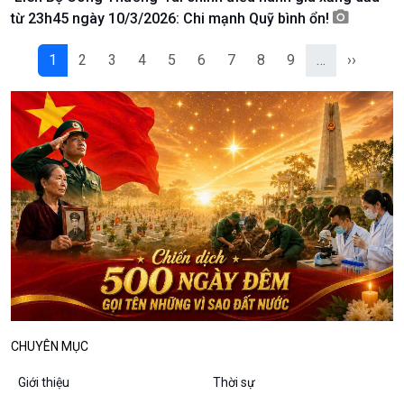
Podcast
Góc nhìn VOV1
từ 23h45 ngày 10/3/2026: Chi mạnh Quỹ bình ổn!
Bình luận
10 phút Sự kiện - Luận bàn
1
2
3
4
5
6
7
8
9
…
››
Câu chuyện thời sự
Dòng chảy sự kiện
Đối thoại
Diễn đàn chủ nhật
Chuyện đêm
CHUYÊN MỤC
Giới thiệu
Thời sự