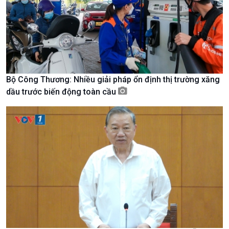
Bộ Công Thương: Nhiều giải pháp ổn định thị trường xăng
dầu trước biến động toàn cầu
Xã hội
Khoa học & Công nghệ
Tin Đời sống & Xã hội
Tin Khoa học & Công nghệ
360 độ Sức khỏe
Kết nối công nghệ
Chuyển đổi Xanh
Sống chung với biến đổi