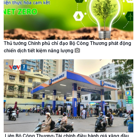
Tin Văn hoá & Du lịch
Ảnh
Chát với người nổi tiếng
Video
Câu chuyện Thể thao
Infographic
E-Magazine
Thủ tướng Chính phủ chỉ đạo Bộ Công Thương phát động
chiến dịch tiết kiệm năng lượng
Liên Bộ Công Thương-Tài chính điều hành giá xăng dầu