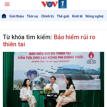
Giới thiệu
Thời sự
Chính trị
Thế giới
Kinh tế
Nông nghiệp 
Từ khóa tìm kiếm:
Bảo hiểm rủi ro
thiên tai
Giới thiệu
Thời sự
Thời sự 6h
Thời sự 12h
Thời sự 18h
Thời sự 21h30
Bản tin
Chuyên mục
Theo dòng Thời sự
Chính trị
Thế giới