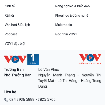
Tin Đời sống & Xã hội
Tin Khoa học & Công nghệ
360 độ Sức khỏe
Kết nối công nghệ
Kinh tế
Nông nghiệp & Biển đảo
Chuyển đổi Xanh
Sống chung với biến đổi
Xã hội
Khoa học & Công nghệ
Tài nguyên và Môi trường
khí hậu
Chuyên gia của bạn
Văn hoá & Du lịch
Multimedia
Xã hội chuyển động
Bước chân đến trường
Podcast
Góc nhìn VOV1
Văn hoá & Du lịch
Multimedia
VOV1 đặc biệt
Tin Văn hoá & Du lịch
Ảnh
Chát với người nổi tiếng
Video
Câu chuyện Thể thao
Infographic
E-Magazine
Trưởng Ban:
Lê Văn Phúc.
Phó Trưởng Ban:
Nguyễn Mạnh Thắng - Nguyễn Thị
Podcast
Góc nhìn VOV1
Tuyết Mai - Lê Thị Hằng - Hoàng Trung
Bình luận
Dũng.
10 phút Sự kiện - Luận bàn
Liên hệ
Câu chuyện thời sự
Dòng chảy sự kiện
024 3936 5888 - 3825 5765.
Đối thoại