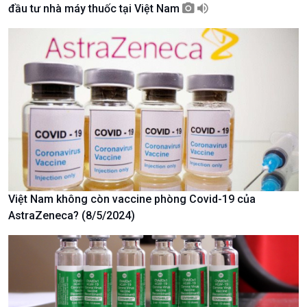
đầu tư nhà máy thuốc tại Việt Nam
Giới thiệu
Thời sự
Thời sự 6h
Thời sự 12h
Thời sự 18h
Thời sự 21h30
Bản tin
Chuyên mục
Theo dòng Thời sự
Việt Nam không còn vaccine phòng Covid-19 của
AstraZeneca? (8/5/2024)