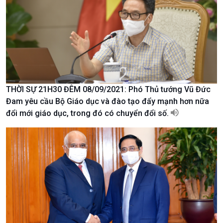
thương mại
Tìm hiểu biển, đảo Việt
Nam
THỜI SỰ 21H30 ĐÊM 08/09/2021: Phó Thủ tướng Vũ Đức
Đam yêu cầu Bộ Giáo dục và đào tạo đẩy mạnh hơn nữa
đổi mới giáo dục, trong đó có chuyển đổi số.
Xã hội
Khoa học & Công nghệ
Tin Đời sống & Xã hội
Tin Khoa học & Công nghệ
360 độ Sức khỏe
Kết nối công nghệ