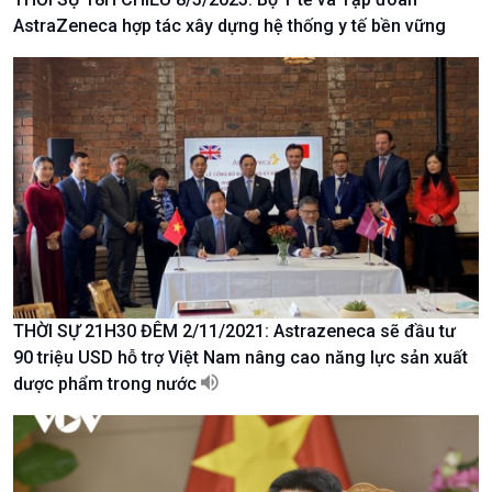
AstraZeneca hợp tác xây dựng hệ thống y tế bền vững
Kinh tế
Nông nghiệp & Biển đảo
THỜI SỰ 21H30 ĐÊM 2/11/2021: Astrazeneca sẽ đầu tư
Tin Kinh tế
Tin Nông nghiệp & Biển
90 triệu USD hỗ trợ Việt Nam nâng cao năng lực sản xuất
Trước giờ mở cửa
đảo
dược phẩm trong nước
Dòng chảy Kinh tế
Mùa vàng
Sức sống hàng Việt
Biển đảo Việt Nam
Khởi nghiệp
Tâm tình biên giới và hải
Tuyên chiến với gian lận
đảo