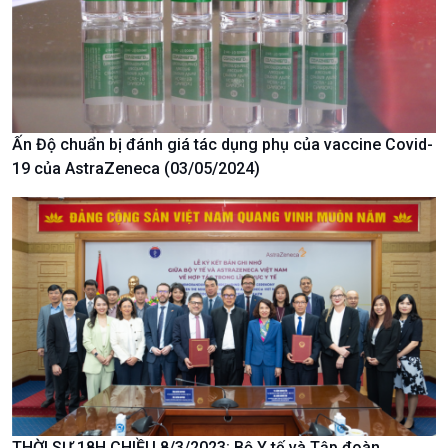
Ấn Độ chuẩn bị đánh giá tác dụng phụ của vaccine Covid-
19 của AstraZeneca (03/05/2024)
Chính trị
Thế giới
Tin Chính trị
Tin thế giới
Chính phủ với người dân
Vấn đề quốc tế
Quốc hội với cử tri
Hồ sơ sự kiện quốc tế
Xây dựng đảng
Thế giới & Việt Nam
Đảng trong cuộc sống
Biên cương - Một dải vững
Nhận diện sự thật
bền
Pháp luật và đời sống
THỜI SỰ 18H CHIỀU 8/3/2023: Bộ Y tế và Tập đoàn