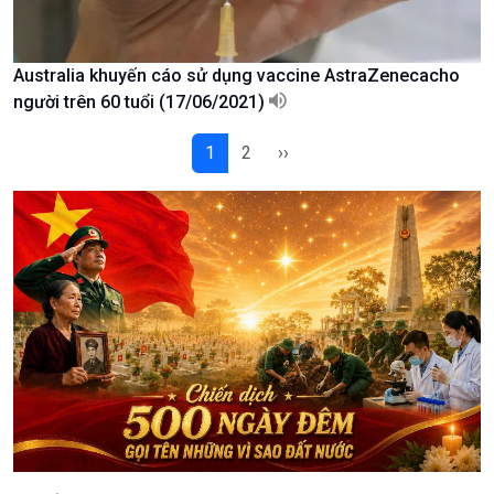
Podcast
Góc nhìn VOV1
Australia khuyến cáo sử dụng vaccine AstraZenecacho
Bình luận
người trên 60 tuổi (17/06/2021)
10 phút Sự kiện - Luận bàn
Câu chuyện thời sự
1
2
››
Dòng chảy sự kiện
Đối thoại
Diễn đàn chủ nhật
Chuyện đêm