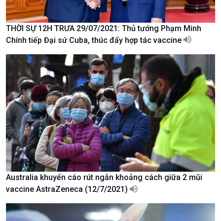
Chuyển đổi Xanh
Sống chung với biến đổi
Tài nguyên và Môi trường
khí hậu
THỜI SỰ 12H TRƯA 29/07/2021: Thủ tướng Phạm Minh
Chuyên gia của bạn
Chính tiếp Đại sứ Cuba, thúc đẩy hợp tác vaccine
Xã hội chuyển động
Bước chân đến trường
Australia khuyến cáo rút ngắn khoảng cách giữa 2 mũi
vaccine AstraZeneca (12/7/2021)