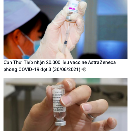
Văn hoá & Du lịch
Multimedia
Tin Văn hoá & Du lịch
Ảnh
Chát với người nổi tiếng
Video
Câu chuyện Thể thao
Infographic
E-Magazine
Cần Thơ: Tiếp nhận 20.000 liều vaccine AstraZeneca
phòng COVID-19 đợt 3 (30/06/2021)