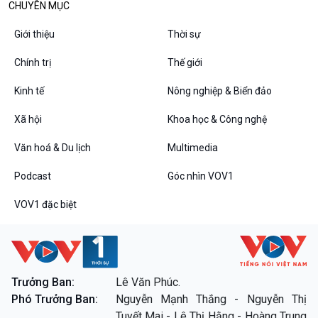
CHUYÊN MỤC
Giới thiệu
Thời sự
Chính trị
Thế giới
Kinh tế
Nông nghiệp & Biển đảo
VOV1 đặc biệt
Xã hội
Khoa học & Công nghệ
Thanh âm ký sự
Chân dung cuộc sống
Văn hoá & Du lịch
Multimedia
Các chương trình đặc biệt
Podcast
Góc nhìn VOV1
VOV1 đặc biệt
Trưởng Ban:
Lê Văn Phúc.
Phó Trưởng Ban:
Nguyễn Mạnh Thắng - Nguyễn Thị
Tuyết Mai - Lê Thị Hằng - Hoàng Trung