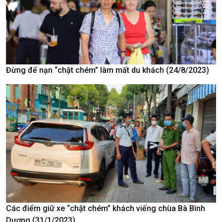
Câu chuyện Thể thao
Infographic
E-Magazine
Đừng để nạn “chặt chém” làm mất du khách (24/8/2023)
Podcast
Góc nhìn VOV1
Các điểm giữ xe “chặt chém” khách viếng chùa Bà Bình
Bình luận
Dương (31/1/2023)
10 phút Sự kiện - Luận bàn