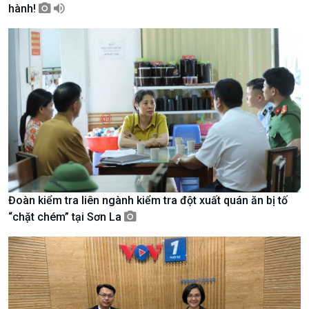
hành!
Giới thiệu
Thời sự
Thời sự 6h
Thời sự 12h
Thời sự 18h
Thời sự 21h30
Bản tin
Chuyên mục
Theo dòng Thời sự
Đoàn kiểm tra liên ngành kiểm tra đột xuất quán ăn bị tố
“chặt chém” tại Sơn La