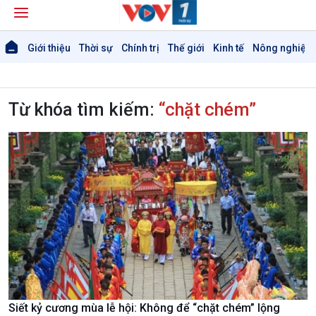
Giới thiệu
Thời sự
Chính trị
Thế giới
Kinh tế
Nông nghiệp 
Từ khóa tìm kiếm:
“chặt chém”
Siết kỷ cương mùa lễ hội: Không để “chặt chém” lộng