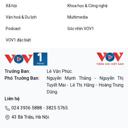
VOV1 đặc biệt
Xã hội
Khoa học & Công nghệ
Thanh âm ký sự
Văn hoá & Du lịch
Multimedia
Chân dung cuộc sống
Các chương trình đặc biệt
Podcast
Góc nhìn VOV1
VOV1 đặc biệt
Trưởng Ban:
Lê Văn Phúc.
Phó Trưởng Ban:
Nguyễn Mạnh Thắng - Nguyễn Thị
Tuyết Mai - Lê Thị Hằng - Hoàng Trung
Dũng.
Liên hệ
024 3936 5888 - 3825 5765.
43 Bà Triệu, Hà Nội.