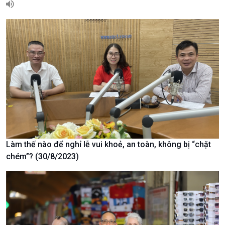
Xã hội chuyển động
Bước chân đến trường
Làm thế nào để nghỉ lễ vui khoẻ, an toàn, không bị “chặt
chém”? (30/8/2023)
Văn hoá & Du lịch
Multimedia
Tin Văn hoá & Du lịch
Ảnh
Chát với người nổi tiếng
Video