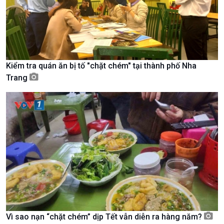
Kiểm tra quán ăn bị tố "chặt chém" tại thành phố Nha
Trang
Xã hội
Khoa học & Công nghệ
Tin Đời sống & Xã hội
Tin Khoa học & Công nghệ
360 độ Sức khỏe
Kết nối công nghệ
Chuyển đổi Xanh
Sống chung với biến đổi
Tài nguyên và Môi trường
khí hậu
Vì sao nạn “chặt chém” dịp Tết vẫn diễn ra hàng năm?
Chuyên gia của bạn