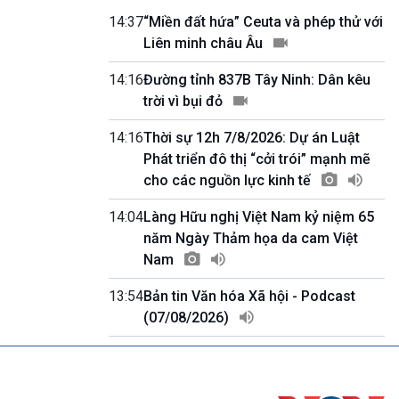
Quốc hội với cử tri
14:37
“Miền đất hứa” Ceuta và phép thử với
09h55-10h00
Liên minh châu Âu
Quảng cáo
10h00-10h05
14:16
Đường tỉnh 837B Tây Ninh: Dân kêu
Bản tin thời sự
trời vì bụi đỏ
10h05-10h10
Quảng cáo
14:16
Thời sự 12h 7/8/2026: Dự án Luật
10h10-10h25
Phát triển đô thị “cởi trói” mạnh mẽ
Dân tộc và phát triển
cho các nguồn lực kinh tế
10h25-10h30
Quảng cáo
14:04
Làng Hữu nghị Việt Nam kỷ niệm 65
10h30-11h00
Vì an ninh Tổ quốc
năm Ngày Thảm họa da cam Việt
11h00-11h05
Nam
Bản tin thể thao
11h05-11h10
13:54
Bản tin Văn hóa Xã hội - Podcast
Quảng cáo
(07/08/2026)
11h10-11h25
Xã hội chuyển động
11h25-11h30
Chương trình đệm