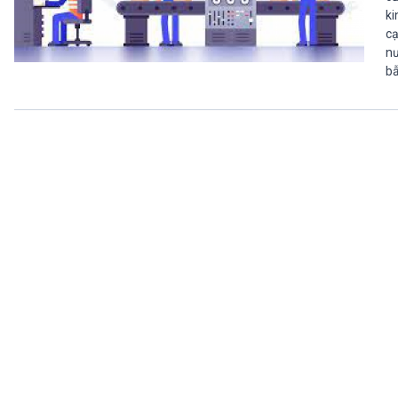
ki
cạ
nư
bẫ