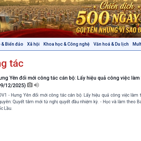
 & Biển đảo
Xã hội
Khoa học & Công nghệ
Văn hoá & Du lịch
Mul
Chính trị
Thế giới
g tác
Tin Chính trị
Tin thế giới
Chính phủ với người dân
Vấn đề quốc tế
Quốc hội với cử tri
Hồ sơ sự kiện quốc tế
ưng Yên đổi mới công tác cán bộ: Lấy hiệu quả công việc làm
Xây dựng đảng
Thế giới & Việt Nam
09/12/2025)
Đảng trong cuộc sống
Biên cương - Một dải vững
V1 - Hưng Yên đổi mới công tác cán bộ: Lấy hiệu quả công việc làm t
Nhận diện sự thật
bền
uyên: Quyết tâm mới từ nghị quyết đầu nhiệm kỳ. - Học và làm theo B
Pháp luật và đời sống
c Lầu.
Văn hoá & Du lịch
Multimedia
Tin Văn hoá & Du lịch
Ảnh