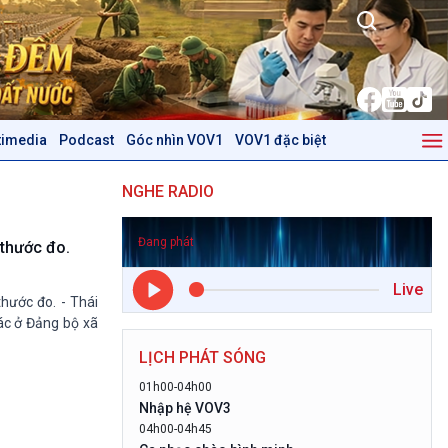
timedia
Podcast
Góc nhìn VOV1
VOV1 đặc biệt
Kinh tế
Nông nghiệp & Biển đảo
NGHE RADIO
Tin Kinh tế
Tin Nông nghiệp & Biển
Trước giờ mở cửa
đảo
Đang phát
Dòng chảy Kinh tế
Mùa vàng
 thước đo.
Sức sống hàng Việt
Biển đảo Việt Nam
Live
Khởi nghiệp
Tâm tình biên giới và hải
hước đo. - Thái
Tuyên chiến với gian lận
đảo
ác ở Đảng bộ xã
thương mại
Tìm hiểu biển, đảo Việt
LỊCH PHÁT SÓNG
Nam
01h00-04h00
Podcast
Góc nhìn VOV1
Nhập hệ VOV3
04h00-04h45
Bình luận