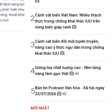
yết định năng lực
07h00-08h30
g phát triển như
Theo dòng thời sự
Cảnh sát biển Việt Nam: Nhiều thách
vững, thoát khỏi
2
08h30-08h35
u vực.
Bản tin VH-XH
thức trong chống khai thác IUU trên
08h35-08h40
vùng biển giáp ranh
Quảng cáo
08h40-08h50
Cảnh sát biển đổi mới tuyên truyền,
10 phút Sự kiện luận bàn
3
nâng cao ý thức ngư dân trong chống
08h50-08h55
Quảng cáo
khai thác IUU
08h55-09h00
Chương trình đệm
Giống lúa chất lượng cao - Nền tảng
4
09h00-09h15
Bản tin thời sự
nâng tầm gạo Việt
09h15-09h30
Dòng chảy kinh tế
Bản tin Podcast Văn hóa - Xã hội ngày
5
09h30-09h35
23/07/2026
Bản tin Pháp luật
09h35-09h40
Quảng cáo
MỚI NHẤT
09h40-09h55