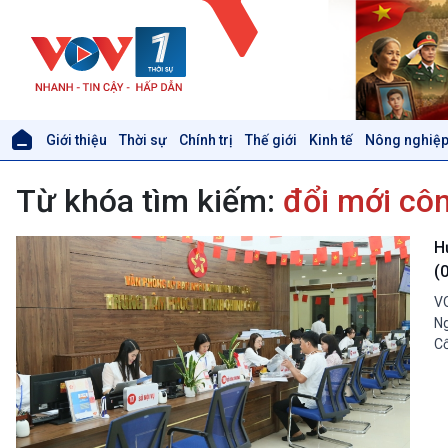
Giới thiệu
Thời sự
Chính trị
Thế giới
Kinh tế
Nông nghiệp
Giới thiệu
Thời sự
Từ khóa tìm kiếm:
đổi mới côn
Thời sự 6h
Thời sự 12h
Thời sự 18h
H
Thời sự 21h30
(
Bản tin
VO
Chuyên mục
Ng
Theo dòng Thời sự
Cố
Xã hội
Khoa học & Công nghệ
Tin Đời sống & Xã hội
Tin Khoa học & Công nghệ