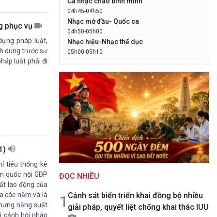
Ca nhạc chào bình minh
10 phút Sự kiện - Luận bàn
04h45-04h50
Câu chuyện thời sự
Nhạc mở đầu- Quốc ca
ng phục vụ
Dòng chảy sự kiện
04h50-05h00
Đối thoại
dựng pháp luật,
Nhạc hiệu-Nhạc thể dục
Diễn đàn chủ nhật
nh dung trước sự
05h00-05h10
pháp luật phải đi
LogoVOV1- Rao sóng-Bài hát chào bình
Chuyện đêm
minh
05h10-05h20
Bản tin đầu ngày-Thời tiết
05h20-05h50
Mùa vàng
05h50-05h59
Quảng cáo
05h59-06h00
21)
Báo giờ
hỉ tiêu thống kê
06h00-06h28
ẩm quốc nội GDP
ĐỌC NHIỀU
Thời sự sáng (trực tiếp)
ất lao động của
06h28-06h30
Cảnh sát biển triển khai đồng bộ nhiều
ua các năm và là
Quảng cáo
1
nhưng năng suất
giải pháp, quyết liệt chống khai thác IUU
06h30-07h00
ối cảnh hội nhập
Quân đội nhân dân