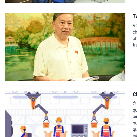
360 độ Sức khỏe
Kết nối công nghệ
Chuyển đổi Xanh
Sống chung với biến đổi
T
Tài nguyên và Môi trường
khí hậu
Chuyên gia của bạn
VO
Xã hội chuyển động
ch
ph
Bước chân đến trường
tr
VOV1 đặc biệt
Thanh âm ký sự
Chân dung cuộc sống
Các chương trình đặc biệt
C
Ở 
qu
bì
nư
qu
củ