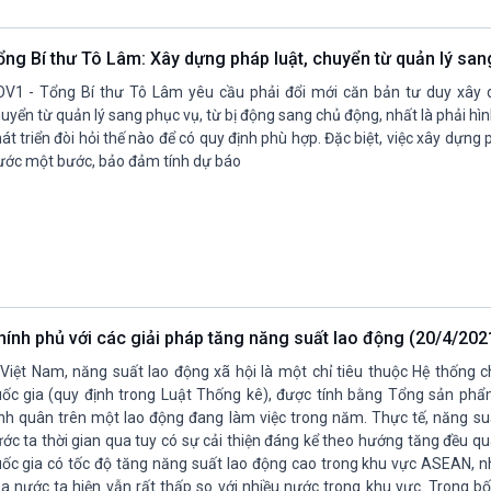
Chát với người nổi tiếng
Video
Câu chuyện Thể thao
Infographic
ổng Bí thư Tô Lâm: Xây dựng pháp luật, chuyển từ quản lý sa
E-Magazine
V1 - Tổng Bí thư Tô Lâm yêu cầu phải đổi mới căn bản tư duy xây 
uyển từ quản lý sang phục vụ, từ bị động sang chủ động, nhất là phải hì
át triển đòi hỏi thế nào để có quy định phù hợp. Đặc biệt, việc xây dựng 
ước một bước, bảo đảm tính dự báo
hính phủ với các giải pháp tăng năng suất lao động (20/4/20
Việt Nam, năng suất lao động xã hội là một chỉ tiêu thuộc Hệ thống c
ốc gia (quy định trong Luật Thống kê), được tính bằng Tổng sản ph
nh quân trên một lao động đang làm việc trong năm. Thực tế, năng su
ớc ta thời gian qua tuy có sự cải thiện đáng kể theo hướng tăng đều q
ốc gia có tốc độ tăng năng suất lao động cao trong khu vực ASEAN, 
a nước ta hiện vẫn rất thấp so với nhiều nước trong khu vực. Trong b