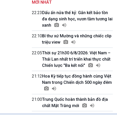
MỚI NHẤT
Quốc hội với cử tri
09h55-10h00
22:23
Dấu ấn nửa thế kỷ: Gắn kết bảo tồn
Quảng cáo
đa dạng sinh học, vươn tầm tương lai
10h00-10h05
xanh
Bản tin thời sự
10h05-10h10
22:10
Bí thư xứ Mường và những chiếc clip
Quảng cáo
triệu view
10h10-10h25
Dân tộc và phát triển
22:05
Thời sự 21h30 6/8/2026: Việt Nam –
10h25-10h30
Quảng cáo
Thái Lan nhất trí triển khai thực chất
10h30-11h00
Chiến lược "Ba kết nối"
Vì an ninh Tổ quốc
11h00-11h05
21:12
Hoa Kỳ tiếp tục đồng hành cùng Việt
Bản tin thể thao
Nam trong Chiến dịch 500 ngày đêm
11h05-11h10
Quảng cáo
11h10-11h25
21:00
Trung Quốc hoàn thành bản đồ địa
Xã hội chuyển động
chất Mặt Trăng mới
11h25-11h30
Chương trình đệm