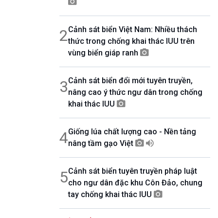
07h00-08h30
Theo dòng thời sự
Cảnh sát biển Việt Nam: Nhiều thách
2
08h30-08h35
Bản tin VH-XH
thức trong chống khai thác IUU trên
08h35-08h40
vùng biển giáp ranh
Quảng cáo
08h40-08h50
Cảnh sát biển đổi mới tuyên truyền,
10 phút Sự kiện luận bàn
3
nâng cao ý thức ngư dân trong chống
08h50-08h55
Quảng cáo
khai thác IUU
08h55-09h00
Chương trình đệm
Giống lúa chất lượng cao - Nền tảng
4
09h00-09h15
Bản tin thời sự
nâng tầm gạo Việt
09h15-09h30
Dòng chảy kinh tế
Cảnh sát biển tuyên truyền pháp luật
5
09h30-09h35
cho ngư dân đặc khu Côn Đảo, chung
Bản tin Pháp luật
tay chống khai thác IUU
09h35-09h40
Quảng cáo
09h40-09h55