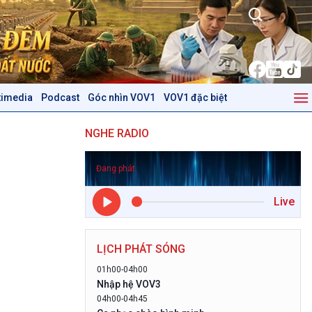
timedia
Podcast
Góc nhìn VOV1
VOV1 đặc biệt
Kinh tế
Nông nghiệp & Biển đảo
NGHE RADIO
Tin Kinh tế
Tin Nông nghiệp & Biển
Trước giờ mở cửa
đảo
Đang phát
Dòng chảy Kinh tế
Mùa vàng
Sức sống hàng Việt
Biển đảo Việt Nam
Live
Khởi nghiệp
Tâm tình biên giới và hải
Tuyên chiến với gian lận
đảo
thương mại
Tìm hiểu biển, đảo Việt
LỊCH PHÁT SÓNG
Nam
01h00-04h00
Podcast
Góc nhìn VOV1
Nhập hệ VOV3
04h00-04h45
Bình luận