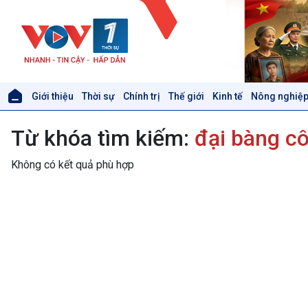
Giới thiệu
Thời sự
Chính trị
Thế giới
Kinh tế
Nông nghiệp
Giới thiệu
Thời sự
Từ khóa tìm kiếm:
đại bàng c
Thời sự 6h
Thời sự 12h
Không có kết quả phù hợp
Thời sự 18h
Thời sự 21h30
Bản tin
Chuyên mục
Theo dòng Thời sự
Xã hội
Khoa học & Công nghệ
Tin Đời sống & Xã hội
Tin Khoa học & Công nghệ