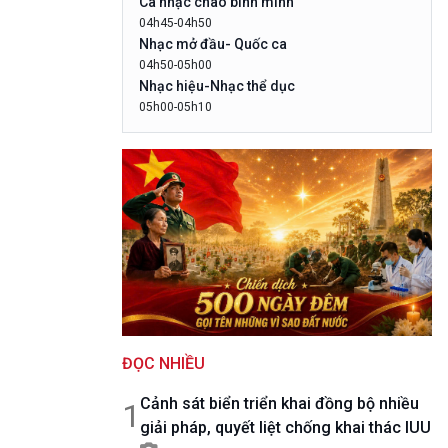
Ca nhạc chào bình minh
10 phút Sự kiện - Luận bàn
04h45-04h50
Câu chuyện thời sự
Nhạc mở đầu- Quốc ca
Dòng chảy sự kiện
04h50-05h00
Đối thoại
Nhạc hiệu-Nhạc thể dục
Diễn đàn chủ nhật
05h00-05h10
LogoVOV1- Rao sóng-Bài hát chào bình
Chuyện đêm
minh
05h10-05h20
Bản tin đầu ngày-Thời tiết
05h20-05h50
Mùa vàng
05h50-05h59
Quảng cáo
05h59-06h00
Báo giờ
06h00-06h28
ĐỌC NHIỀU
Thời sự sáng (trực tiếp)
06h28-06h30
Cảnh sát biển triển khai đồng bộ nhiều
Quảng cáo
1
giải pháp, quyết liệt chống khai thác IUU
06h30-07h00
Quân đội nhân dân