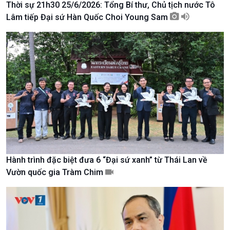
Thời sự 21h30 25/6/2026: Tổng Bí thư, Chủ tịch nước Tô
Tài nguyên và Môi trường
khí hậu
Lâm tiếp Đại sứ Hàn Quốc Choi Young Sam
Chuyên gia của bạn
Xã hội chuyển động
Bước chân đến trường
Hành trình đặc biệt đưa 6 “Đại sứ xanh” từ Thái Lan về
Vườn quốc gia Tràm Chim