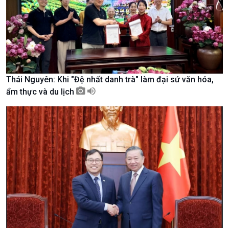
Nam
Thái Nguyên: Khi "Đệ nhất danh trà" làm đại sứ văn hóa,
ẩm thực và du lịch
Xã hội
Khoa học & Công nghệ
Tin Đời sống & Xã hội
Tin Khoa học & Công nghệ
360 độ Sức khỏe
Kết nối công nghệ
Chuyển đổi Xanh
Sống chung với biến đổi