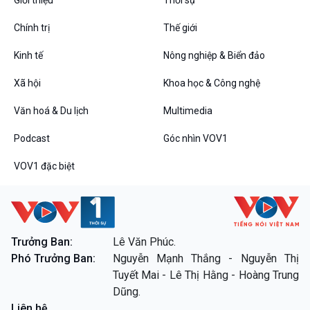
Chính trị
Thế giới
Kinh tế
Nông nghiệp & Biển đảo
VOV1 đặc biệt
Xã hội
Khoa học & Công nghệ
Thanh âm ký sự
Chân dung cuộc sống
Văn hoá & Du lịch
Multimedia
Các chương trình đặc biệt
Podcast
Góc nhìn VOV1
VOV1 đặc biệt
Trưởng Ban:
Lê Văn Phúc.
Phó Trưởng Ban:
Nguyễn Mạnh Thắng - Nguyễn Thị
Tuyết Mai - Lê Thị Hằng - Hoàng Trung
Dũng.
Liên hệ