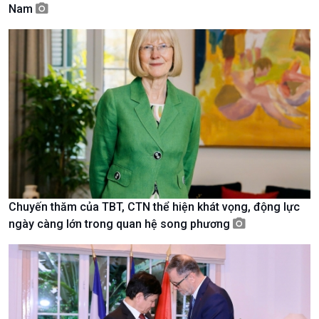
Nam
Giới thiệu
Thời sự
Thời sự 6h
Thời sự 12h
Thời sự 18h
Thời sự 21h30
Bản tin
Chuyên mục
Theo dòng Thời sự
Chuyến thăm của TBT, CTN thể hiện khát vọng, động lực
ngày càng lớn trong quan hệ song phương