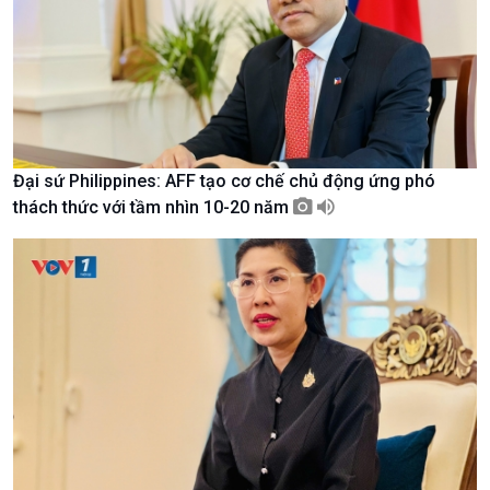
Văn hoá & Du lịch
Multimedia
Tin Văn hoá & Du lịch
Ảnh
Chát với người nổi tiếng
Video
Câu chuyện Thể thao
Infographic
E-Magazine
Đại sứ Philippines: AFF tạo cơ chế chủ động ứng phó
thách thức với tầm nhìn 10-20 năm