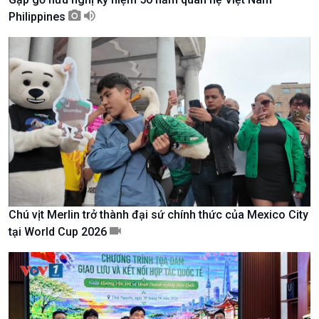
Philippines
Kinh tế
Nông nghiệp & Biển đảo
Tin Kinh tế
Tin Nông nghiệp & Biển
Chú vịt Merlin trở thành đại sứ chính thức của Mexico City
Trước giờ mở cửa
đảo
tại World Cup 2026
Dòng chảy Kinh tế
Mùa vàng
Sức sống hàng Việt
Biển đảo Việt Nam
Khởi nghiệp
Tâm tình biên giới và hải
Tuyên chiến với gian lận
đảo
thương mại
Tìm hiểu biển, đảo Việt