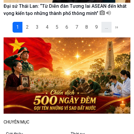
Đại sứ Thái Lan: “Từ Diễn đàn Tương lai ASEAN đến khát
Podcast
Góc nhìn VOV1
vọng kiến tạo những thành phố thông minh”
Bình luận
10 phút Sự kiện - Luận bàn
1
2
3
4
5
6
7
8
9
…
››
Câu chuyện thời sự
Dòng chảy sự kiện
Đối thoại
Diễn đàn chủ nhật
Chuyện đêm
CHUYÊN MỤC
Giới thiệu
Thời sự