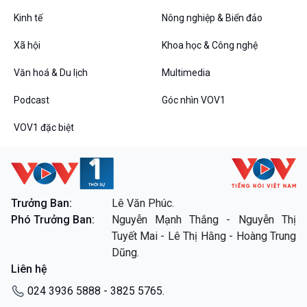
Tin Đời sống & Xã hội
Tin Khoa học & Công nghệ
360 độ Sức khỏe
Kết nối công nghệ
Kinh tế
Nông nghiệp & Biển đảo
Chuyển đổi Xanh
Sống chung với biến đổi
Xã hội
Khoa học & Công nghệ
Tài nguyên và Môi trường
khí hậu
Chuyên gia của bạn
Văn hoá & Du lịch
Multimedia
Xã hội chuyển động
Bước chân đến trường
Podcast
Góc nhìn VOV1
Văn hoá & Du lịch
Multimedia
VOV1 đặc biệt
Tin Văn hoá & Du lịch
Ảnh
Chát với người nổi tiếng
Video
Câu chuyện Thể thao
Infographic
E-Magazine
Trưởng Ban:
Lê Văn Phúc.
Phó Trưởng Ban:
Nguyễn Mạnh Thắng - Nguyễn Thị
Podcast
Góc nhìn VOV1
Tuyết Mai - Lê Thị Hằng - Hoàng Trung
Bình luận
Dũng.
10 phút Sự kiện - Luận bàn
Liên hệ
Câu chuyện thời sự
Dòng chảy sự kiện
024 3936 5888 - 3825 5765.
Đối thoại