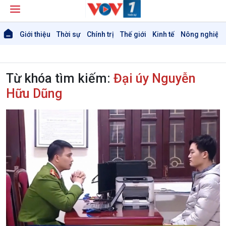
Giới thiệu
Thời sự
Chính trị
Thế giới
Kinh tế
Nông nghiệp 
Từ khóa tìm kiếm:
Đại úy Nguyễn
Hữu Dũng
Giới thiệu
Thời sự
Thời sự 6h
Thời sự 12h
Thời sự 18h
Thời sự 21h30
Bản tin
Chuyên mục
Theo dòng Thời sự
Chính trị
Thế giới