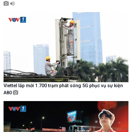
Chính trị
Thế giới
Tin Chính trị
Tin thế giới
Chính phủ với người dân
Vấn đề quốc tế
Quốc hội với cử tri
Hồ sơ sự kiện quốc tế
Xây dựng đảng
Thế giới & Việt Nam
Đảng trong cuộc sống
Biên cương - Một dải vững
Nhận diện sự thật
bền
Pháp luật và đời sống
Viettel lắp mới 1.700 trạm phát sóng 5G phục vụ sự kiện
A80
Kinh tế
Nông nghiệp & Biển đảo
Tin Kinh tế
Tin Nông nghiệp & Biển
Trước giờ mở cửa
đảo
Dòng chảy Kinh tế
Mùa vàng
Sức sống hàng Việt
Biển đảo Việt Nam