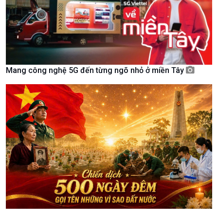
Khởi nghiệp
Tâm tình biên giới và hải
Tuyên chiến với gian lận
đảo
thương mại
Tìm hiểu biển, đảo Việt
Nam
Mang công nghệ 5G đến từng ngõ nhỏ ở miền Tây
Xã hội
Khoa học & Công nghệ
Tin Đời sống & Xã hội
Tin Khoa học & Công nghệ
360 độ Sức khỏe
Kết nối công nghệ
Chuyển đổi Xanh
Sống chung với biến đổi
Tài nguyên và Môi trường
khí hậu
Chuyên gia của bạn
Xã hội chuyển động
Bước chân đến trường
Văn hoá & Du lịch
Multimedia