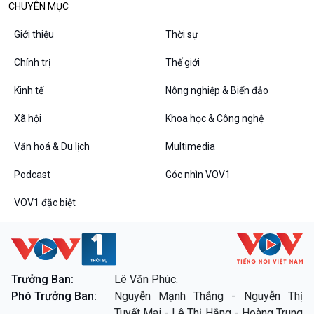
CHUYÊN MỤC
Tin Văn hoá & Du lịch
Ảnh
Chát với người nổi tiếng
Video
Giới thiệu
Thời sự
Câu chuyện Thể thao
Infographic
E-Magazine
Chính trị
Thế giới
Kinh tế
Nông nghiệp & Biển đảo
Xã hội
Khoa học & Công nghệ
Podcast
Góc nhìn VOV1
Bình luận
Văn hoá & Du lịch
Multimedia
10 phút Sự kiện - Luận bàn
Câu chuyện thời sự
Podcast
Góc nhìn VOV1
Dòng chảy sự kiện
VOV1 đặc biệt
Đối thoại
Diễn đàn chủ nhật
Chuyện đêm
Trưởng Ban:
Lê Văn Phúc.
Phó Trưởng Ban:
Nguyễn Mạnh Thắng - Nguyễn Thị
VOV1 đặc biệt
Tuyết Mai - Lê Thị Hằng - Hoàng Trung