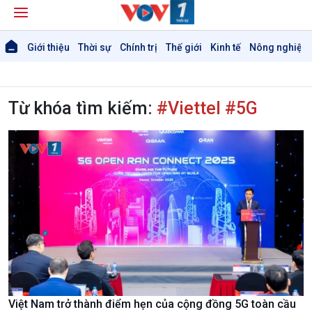
Giới thiệu
Thời sự
Chính trị
Thế giới
Kinh tế
Nông nghiệp 
Từ khóa tìm kiếm:
#Viettel #5G
Giới thiệu
Thời sự
Thời sự 6h
Thời sự 12h
Thời sự 18h
Thời sự 21h30
Bản tin
Chuyên mục
Theo dòng Thời sự
Việt Nam trở thành điểm hẹn của cộng đồng 5G toàn cầu