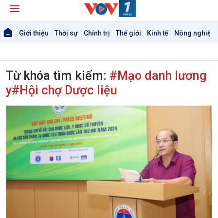
Giới thiệu
Thời sự
Chính trị
Thế giới
Kinh tế
Nông nghiệp 
Từ khóa tìm kiếm:
#Mạo danh lương
y#Hội chợ Dược liệu
Giới thiệu
Thời sự
Thời sự 6h
Thời sự 12h
Thời sự 18h
Thời sự 21h30
Bản tin
Chuyên mục
Theo dòng Thời sự
Chính trị
Thế giới