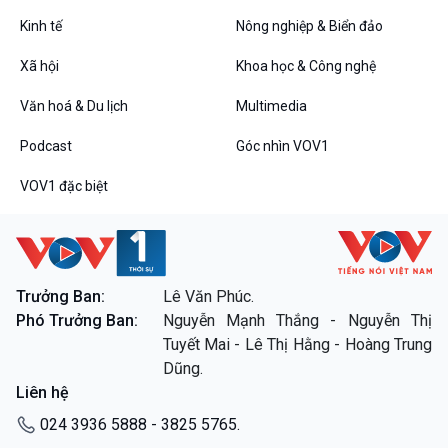
Tin Đời sống & Xã hội
Tin Khoa học & Công nghệ
360 độ Sức khỏe
Kết nối công nghệ
Kinh tế
Nông nghiệp & Biển đảo
Chuyển đổi Xanh
Sống chung với biến đổi
Xã hội
Khoa học & Công nghệ
Tài nguyên và Môi trường
khí hậu
Chuyên gia của bạn
Văn hoá & Du lịch
Multimedia
Xã hội chuyển động
Bước chân đến trường
Podcast
Góc nhìn VOV1
Văn hoá & Du lịch
Multimedia
VOV1 đặc biệt
Tin Văn hoá & Du lịch
Ảnh
Chát với người nổi tiếng
Video
Câu chuyện Thể thao
Infographic
E-Magazine
Trưởng Ban:
Lê Văn Phúc.
Phó Trưởng Ban:
Nguyễn Mạnh Thắng - Nguyễn Thị
Podcast
Góc nhìn VOV1
Tuyết Mai - Lê Thị Hằng - Hoàng Trung
Bình luận
Dũng.
10 phút Sự kiện - Luận bàn
Liên hệ
Câu chuyện thời sự
Dòng chảy sự kiện
024 3936 5888 - 3825 5765.
Đối thoại