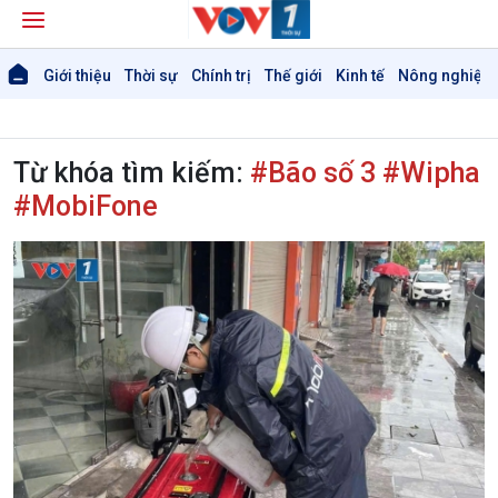
Giới thiệu
Thời sự
Chính trị
Thế giới
Kinh tế
Nông nghiệp 
Từ khóa tìm kiếm:
#Bão số 3 #Wipha
#MobiFone
Giới thiệu
Thời sự
Thời sự 6h
Thời sự 12h
Thời sự 18h
Thời sự 21h30
Bản tin
Chuyên mục
Theo dòng Thời sự
Chính trị
Thế giới