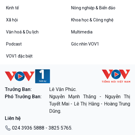
Tin Đời sống & Xã hội
Tin Khoa học & Công nghệ
360 độ Sức khỏe
Kết nối công nghệ
Kinh tế
Nông nghiệp & Biển đảo
Chuyển đổi Xanh
Sống chung với biến đổi
Xã hội
Khoa học & Công nghệ
Tài nguyên và Môi trường
khí hậu
Chuyên gia của bạn
Văn hoá & Du lịch
Multimedia
Xã hội chuyển động
Bước chân đến trường
Podcast
Góc nhìn VOV1
Văn hoá & Du lịch
Multimedia
VOV1 đặc biệt
Tin Văn hoá & Du lịch
Ảnh
Chát với người nổi tiếng
Video
Câu chuyện Thể thao
Infographic
E-Magazine
Trưởng Ban:
Lê Văn Phúc.
Phó Trưởng Ban:
Nguyễn Mạnh Thắng - Nguyễn Thị
Podcast
Góc nhìn VOV1
Tuyết Mai - Lê Thị Hằng - Hoàng Trung
Bình luận
Dũng.
10 phút Sự kiện - Luận bàn
Liên hệ
Câu chuyện thời sự
Dòng chảy sự kiện
024 3936 5888 - 3825 5765.
Đối thoại