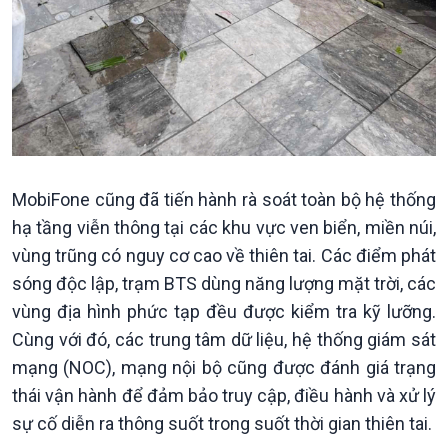
Kinh tế
Nông nghiệp & Biển đảo
MobiFone cũng đã tiến hành rà soát toàn bộ hệ thống
Tin Kinh tế
Tin Nông nghiệp & Biển
hạ tầng viễn thông tại các khu vực ven biển, miền núi,
Trước giờ mở cửa
đảo
vùng trũng có nguy cơ cao về thiên tai. Các điểm phát
Dòng chảy Kinh tế
Mùa vàng
sóng độc lập, trạm BTS dùng năng lượng mặt trời, các
Sức sống hàng Việt
Biển đảo Việt Nam
vùng địa hình phức tạp đều được kiểm tra kỹ lưỡng.
Khởi nghiệp
Tâm tình biên giới và hải
Cùng với đó, các trung tâm dữ liệu, hệ thống giám sát
Tuyên chiến với gian lận
đảo
mạng (NOC), mạng nội bộ cũng được đánh giá trạng
thương mại
Tìm hiểu biển, đảo Việt
Nam
thái vận hành để đảm bảo truy cập, điều hành và xử lý
sự cố diễn ra thông suốt trong suốt thời gian thiên tai.