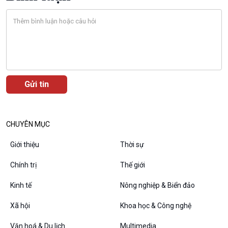
Đối thoại
Diễn đàn chủ nhật
Chuyện đêm
CHUYÊN MỤC
Giới thiệu
Thời sự
Chính trị
Thế giới
Kinh tế
Nông nghiệp & Biển đảo
Xã hội
Khoa học & Công nghệ
VOV1 đặc biệt
Thanh âm ký sự
Văn hoá & Du lịch
Multimedia