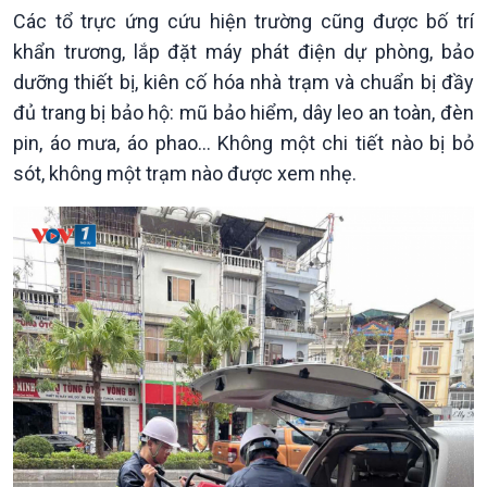
Các tổ trực ứng cứu hiện trường cũng được bố trí
khẩn trương, lắp đặt máy phát điện dự phòng, bảo
dưỡng thiết bị, kiên cố hóa nhà trạm và chuẩn bị đầy
đủ trang bị bảo hộ: mũ bảo hiểm, dây leo an toàn, đèn
pin, áo mưa, áo phao… Không một chi tiết nào bị bỏ
sót, không một trạm nào được xem nhẹ.
Xã hội
Khoa học & Công nghệ
Tin Đời sống & Xã hội
Tin Khoa học & Công nghệ
360 độ Sức khỏe
Kết nối công nghệ
Chuyển đổi Xanh
Sống chung với biến đổi
Tài nguyên và Môi trường
khí hậu
Chuyên gia của bạn
Xã hội chuyển động