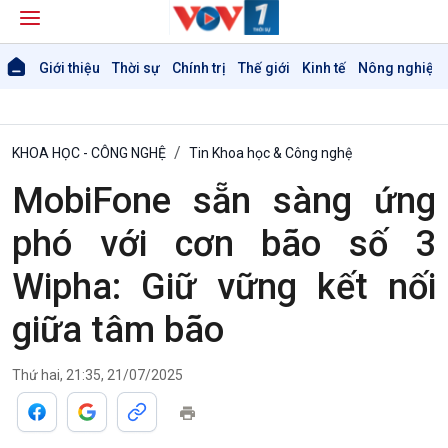
Giới thiệu
Thời sự
Chính trị
Thế giới
Kinh tế
Nông nghiệp 
KHOA HỌC - CÔNG NGHỆ
Tin Khoa học & Công nghệ
MobiFone sẵn sàng ứng
phó với cơn bão số 3
Wipha: Giữ vững kết nối
giữa tâm bão
Thứ hai, 21:35, 21/07/2025