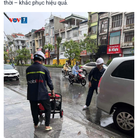
thời – khắc phục hiệu quả.
Chính trị
Thế giới
Tin Chính trị
Tin thế giới
Chính phủ với người dân
Vấn đề quốc tế
Quốc hội với cử tri
Hồ sơ sự kiện quốc tế
Xây dựng đảng
Thế giới & Việt Nam
Đảng trong cuộc sống
Biên cương - Một dải vững
Nhận diện sự thật
bền
Pháp luật và đời sống