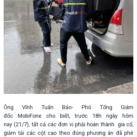
Bước chân đến trường
Ông Vĩnh Tuấn Bảo- Phó Tổng Giám
Văn hoá & Du lịch
Multimedia
đốc MobiFone cho biết, trước 18h ngày hôm
Tin Văn hoá & Du lịch
Ảnh
nay (21/7), tất cả các đơn vị phải hoàn thành gia cố,
Chát với người nổi tiếng
Video
Câu chuyện Thể thao
Infographic
giảm tải các cột cao theo đúng phương án đã phê