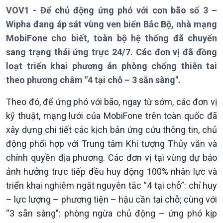
VOV1 - Để chủ động ứng phó với cơn bão số 3 –
Wipha đang áp sát vùng ven biển Bắc Bộ, nhà mạng
Giới thiệu
Thời sự
MobiFone cho biết, toàn bộ hệ thống đã chuyển
Thời sự 6h
sang trạng thái ứng trực 24/7. Các đơn vị đã đồng
Thời sự 12h
loạt triển khai phương án phòng chống thiên tai
Thời sự 18h
theo phương châm "4 tại chỗ – 3 sẵn sàng".
Thời sự 21h30
Bản tin
Theo đó, để ứng phó với bão, ngay từ sớm, các đơn vị
Chuyên mục
kỹ thuật, mạng lưới của MobiFone trên toàn quốc đã
Theo dòng Thời sự
xây dựng chi tiết các kịch bản ứng cứu thông tin, chủ
động phối hợp với Trung tâm Khí tượng Thủy văn và
chính quyền địa phương. Các đơn vị tại vùng dự báo
ảnh hưởng trực tiếp đều huy động 100% nhân lực và
triển khai nghiêm ngặt nguyên tắc “4 tại chỗ”: chỉ huy
– lực lượng – phương tiện – hậu cần tại chỗ; cùng với
“3 sẵn sàng”: phòng ngừa chủ động – ứng phó kịp