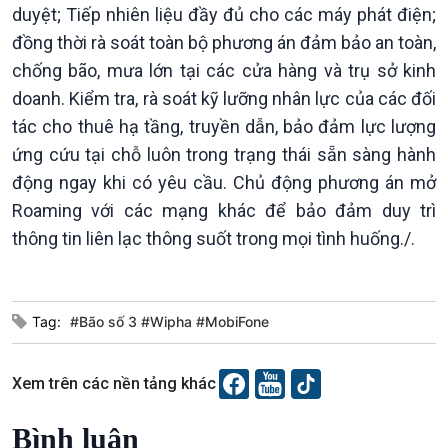
E-Magazine
duyệt; Tiếp nhiên liệu đầy đủ cho các máy phát điện;
đồng thời rà soát toàn bộ phương án đảm bảo an toàn,
chống bão, mưa lớn tại các cửa hàng và trụ sở kinh
doanh. Kiểm tra, rà soát kỹ lưỡng nhân lực của các đối
tác cho thuê hạ tầng, truyền dẫn, bảo đảm lực lượng
ứng cứu tại chỗ luôn trong trạng thái sẵn sàng hành
động ngay khi có yêu cầu. Chủ động phương án mở
Roaming với các mạng khác để bảo đảm duy trì
thông tin liên lạc thông suốt trong mọi tình huống./.
Tag:
#Bão số 3 #Wipha #MobiFone
Podcast
Góc nhìn VOV1
Bình luận
Xem trên các nền tảng khác
10 phút Sự kiện - Luận bàn
Câu chuyện thời sự
Bình luận
Dòng chảy sự kiện