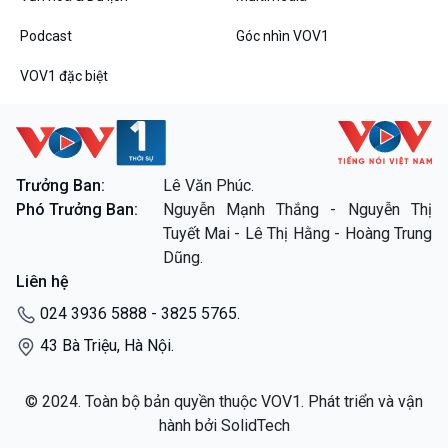
Chân dung cuộc sống
Podcast
Góc nhìn VOV1
Các chương trình đặc biệt
VOV1 đặc biệt
Trưởng Ban:
Lê Văn Phúc.
Phó Trưởng Ban:
Nguyễn Mạnh Thắng - Nguyễn Thị
Tuyết Mai - Lê Thị Hằng - Hoàng Trung
Dũng.
Liên hệ
024 3936 5888 - 3825 5765.
43 Bà Triệu, Hà Nội.
© 2024. Toàn bộ bản quyền thuộc VOV1. Phát triển và vận
hành bởi SolidTech