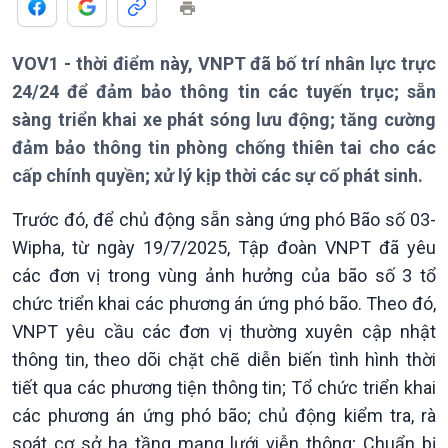
Thời sự 18h
Thời sự 21h30
VOV1 - thời điểm này, VNPT đã bố trí nhân lực trực
Bản tin
Chuyên mục
24/24 để đảm bảo thông tin các tuyến trục; sẵn
Theo dòng Thời sự
sàng triển khai xe phát sóng lưu động; tăng cường
đảm bảo thông tin phòng chống thiên tai cho các
cấp chính quyền; xử lý kịp thời các sự cố phát sinh.
Trước đó, để chủ động sẵn sàng ứng phó Bão số 03-
Wipha, từ ngày 19/7/2025, Tập đoàn VNPT đã yêu
các đơn vị trong vùng ảnh hưởng của bão số 3 tổ
chức triển khai các phương án ứng phó bão. Theo đó,
Chính trị
Thế giới
VNPT yêu cầu các đơn vị thường xuyên cập nhật
Tin Chính trị
Tin thế giới
thông tin, theo dõi chặt chẽ diễn biến tình hình thời
Chính phủ với người dân
Vấn đề quốc tế
tiết qua các phương tiện thông tin; Tổ chức triển khai
Quốc hội với cử tri
Hồ sơ sự kiện quốc tế
các phương án ứng phó bão; chủ động kiểm tra, rà
Xây dựng đảng
Thế giới & Việt Nam
soát cơ sở hạ tầng mạng lưới viễn thông; Chuẩn bị