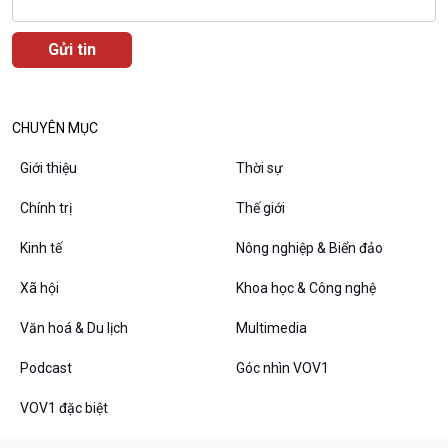
Podcast
Góc nhìn VOV1
Bình luận
10 phút Sự kiện - Luận bàn
Câu chuyện thời sự
CHUYÊN MỤC
Dòng chảy sự kiện
Đối thoại
Giới thiệu
Thời sự
Diễn đàn chủ nhật
Chuyện đêm
Chính trị
Thế giới
Kinh tế
Nông nghiệp & Biển đảo
Xã hội
Khoa học & Công nghệ
Văn hoá & Du lịch
Multimedia
Podcast
Góc nhìn VOV1
VOV1 đặc biệt
VOV1 đặc biệt