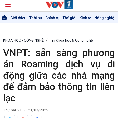
Giới thiệu
Thời sự
Chính trị
Thế giới
Kinh tế
Nông nghiệp 
KHOA HỌC - CÔNG NGHỆ
Tin Khoa học & Công nghệ
VNPT: sẵn sàng phương
án Roaming dịch vụ di
động giữa các nhà mạng
để đảm bảo thông tin liên
lạc
Giới thiệu
Thời sự
Thời sự 6h
Thứ hai, 21:36, 21/07/2025
Thời sự 12h