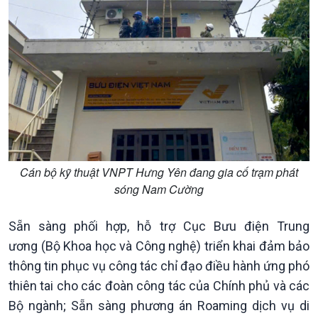
Nam
Xã hội
Khoa học & Công nghệ
Cán bộ kỹ thuật VNPT Hưng Yên đang gia cố trạm phát
Tin Đời sống & Xã hội
Tin Khoa học & Công nghệ
sóng Nam Cường
360 độ Sức khỏe
Kết nối công nghệ
Chuyển đổi Xanh
Sống chung với biến đổi
Sẵn sàng phối hợp, hỗ trợ Cục Bưu điện Trung
Tài nguyên và Môi trường
khí hậu
ương (Bộ Khoa học và Công nghệ) triển khai đảm bảo
Chuyên gia của bạn
thông tin phục vụ công tác chỉ đạo điều hành ứng phó
Xã hội chuyển động
thiên tai cho các đoàn công tác của Chính phủ và các
Bước chân đến trường
Bộ ngành; Sẵn sàng phương án Roaming dịch vụ di