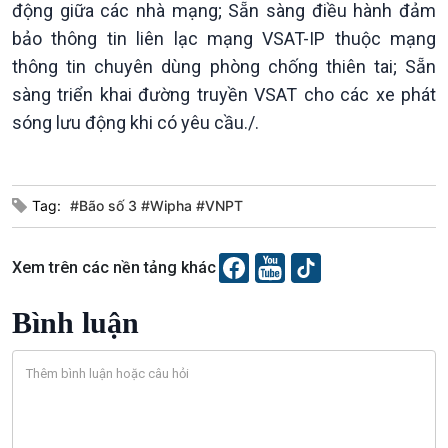
động giữa các nhà mạng; Sẵn sàng điều hành đảm
bảo thông tin liên lạc mạng VSAT-IP thuộc mạng
thông tin chuyên dùng phòng chống thiên tai; Sẵn
sàng triển khai đường truyền VSAT cho các xe phát
sóng lưu động khi có yêu cầu./.
Văn hoá & Du lịch
Multimedia
Tin Văn hoá & Du lịch
Ảnh
Tag:
#Bão số 3 #Wipha #VNPT
Chát với người nổi tiếng
Video
Câu chuyện Thể thao
Infographic
Xem trên các nền tảng khác
E-Magazine
Bình luận