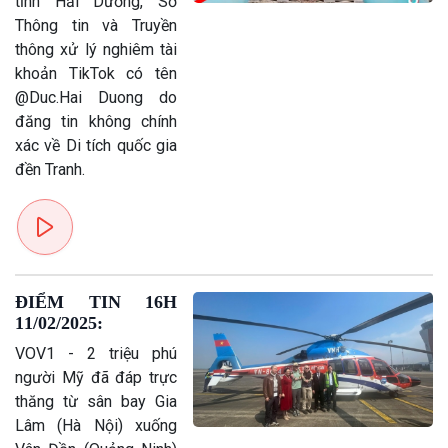
tỉnh Hải Dương, Sở
Chính trị
Thế giới
Thông tin và Truyền
Tin Chính trị
Tin thế giới
thông xử lý nghiêm tài
Chính phủ với người dân
Vấn đề quốc tế
khoản TikTok có tên
Quốc hội với cử tri
Hồ sơ sự kiện quốc tế
@Duc.Hai Duong do
Xây dựng đảng
Thế giới & Việt Nam
đăng tin không chính
Đảng trong cuộc sống
Biên cương - Một dải vững
xác về Di tích quốc gia
Nhận diện sự thật
bền
đền Tranh.
Pháp luật và đời sống
ĐIỂM TIN 16H
11/02/2025:
VOV1 - 2 triệu phú
người Mỹ đã đáp trực
thăng từ sân bay Gia
Lâm (Hà Nội) xuống