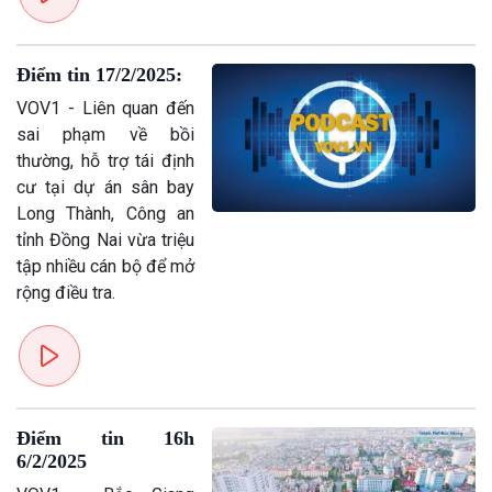
Xã hội
Khoa học & Công nghệ
Điểm tin 17/2/2025:
Tin Đời sống & Xã hội
Tin Khoa học & Công nghệ
360 độ Sức khỏe
Kết nối công nghệ
VOV1 - Liên quan đến
Chuyển đổi Xanh
Sống chung với biến đổi
sai phạm về bồi
Tài nguyên và Môi trường
khí hậu
thường, hỗ trợ tái định
Chuyên gia của bạn
cư tại dự án sân bay
Xã hội chuyển động
Long Thành, Công an
Bước chân đến trường
tỉnh Đồng Nai vừa triệu
tập nhiều cán bộ để mở
rộng điều tra.
Điểm tin 16h
6/2/2025