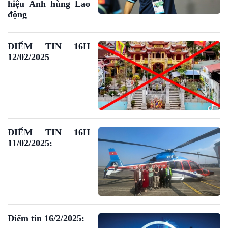
hiệu Anh hùng Lao
động
ĐIỂM TIN 16H
12/02/2025
ĐIỂM TIN 16H
11/02/2025:
Podcast
Góc nhìn VOV1
Điểm tin 16/2/2025: