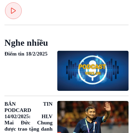
Văn hoá & Du lịch
Multimedia
Tin Văn hoá & Du lịch
Ảnh
Chát với người nổi tiếng
Video
Câu chuyện Thể thao
Infographic
Nghe nhiều
E-Magazine
Điểm tin 18/2/2025
BẢN TIN
PODCARD
14/02/2025: HLV
Mai Đức Chung
được trao tặng danh