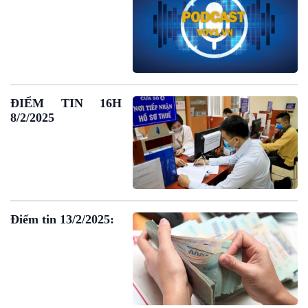
Bình luận
10 phút Sự kiện - Luận bàn
Câu chuyện thời sự
Dòng chảy sự kiện
Đối thoại
Diễn đàn chủ nhật
ĐIỂM TIN 16H
Chuyện đêm
8/2/2025
Điểm tin 13/2/2025: