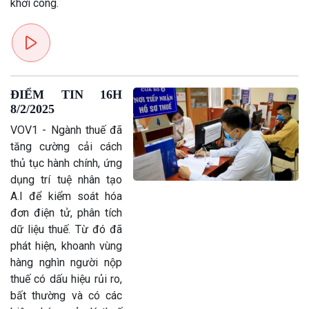
khởi công.
Kinh tế
Nông nghiệp & Biển đảo
Tin Kinh tế
Tin Nông nghiệp & Biển
Trước giờ mở cửa
đảo
Dòng chảy Kinh tế
Mùa vàng
Sức sống hàng Việt
Biển đảo Việt Nam
ĐIỂM TIN 16H
Khởi nghiệp
Tâm tình biên giới và hải
8/2/2025
Tuyên chiến với gian lận
đảo
thương mại
Tìm hiểu biển, đảo Việt
VOV1 - Ngành thuế đã
Nam
tăng cường cải cách
thủ tục hành chính, ứng
dụng trí tuệ nhân tạo
A.I để kiểm soát hóa
đơn điện tử, phân tích
dữ liệu thuế. Từ đó đã
phát hiện, khoanh vùng
hàng nghìn người nộp
thuế có dấu hiệu rủi ro,
bất thường và có các