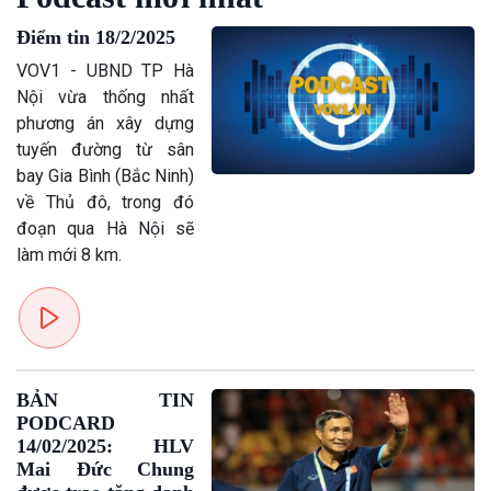
Giới thiệu
Thời sự
Thời sự 6h
Điểm tin 18/2/2025
Thời sự 12h
VOV1 - UBND TP Hà
Thời sự 18h
Nội vừa thống nhất
Thời sự 21h30
phương án xây dựng
Bản tin
tuyến đường từ sân
Chuyên mục
bay Gia Bình (Bắc Ninh)
Theo dòng Thời sự
về Thủ đô, trong đó
đoạn qua Hà Nội sẽ
làm mới 8 km.
BẢN TIN
PODCARD
14/02/2025: HLV
Mai Đức Chung