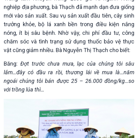
nghiệp địa phương, bà Thạch đã mạnh dạn đưa giống
mới vào sản xuất. Sau vụ sản xuất đầu tiên, cây sinh
trưởng khỏe, bộ lá xanh bền trong điều kiện nắng
nóng, ít bị sâu bệnh. Nhờ vậy, chi phí đầu tư, công
chăm sóc và tình trạng sử dụng thuốc bảo vệ thực
vật cũng giảm nhiều. Bà Nguyễn Thị Thạch cho biết:
Băng:
Đợt trước chưa mưa, lạc của chúng tôi sâu
lắm…đây có đầu ra rồi, thương lái về mua là…năm
ngoái chúng tôi bán được 25 – 26.000 đồng/kg…so
với trồng lúa thì…
Chính trị
Thế giới
Tin Chính trị
Tin thế giới
Chính phủ với người dân
Vấn đề quốc tế
Quốc hội với cử tri
Hồ sơ sự kiện quốc tế
Xây dựng đảng
Thế giới & Việt Nam