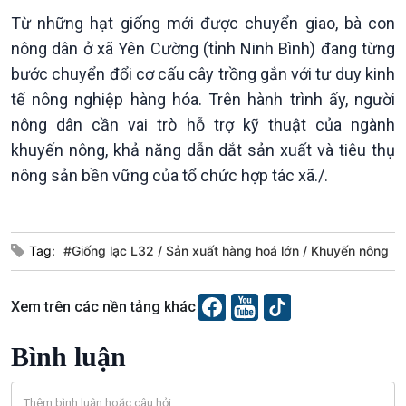
Từ những hạt giống mới được chuyển giao, bà con
nông dân ở xã Yên Cường (tỉnh Ninh Bình) đang từng
bước chuyển đổi cơ cấu cây trồng gắn với tư duy kinh
Podcast
Góc nhìn VOV1
tế nông nghiệp hàng hóa. Trên hành trình ấy, người
Bình luận
nông dân cần vai trò hỗ trợ kỹ thuật của ngành
10 phút Sự kiện - Luận bàn
khuyến nông, khả năng dẫn dắt sản xuất và tiêu thụ
Câu chuyện thời sự
Dòng chảy sự kiện
nông sản bền vững của tổ chức hợp tác xã./.
Đối thoại
Diễn đàn chủ nhật
Chuyện đêm
Tag:
#Giống lạc L32
Sản xuất hàng hoá lớn
Khuyến nông
Xem trên các nền tảng khác
Bình luận