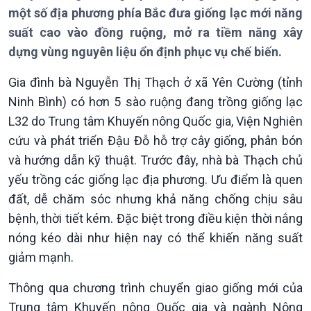
một số địa phương phía Bắc đưa giống lạc mới năng
suất cao vào đồng ruộng, mở ra tiềm năng xây
dựng vùng nguyên liệu ổn định phục vụ chế biến.
Gia đình bà Nguyễn Thị Thạch ở xã Yên Cường (tỉnh
Ninh Bình) có hơn 5 sào ruộng đang trồng giống lạc
Giới thiệu
Thời sự
L32 do Trung tâm Khuyến nông Quốc gia, Viện Nghiên
Thời sự 6h
cứu và phát triển Đậu Đỗ hỗ trợ cây giống, phân bón
Thời sự 12h
và hướng dẫn kỹ thuật. Trước đây, nhà bà Thạch chủ
Thời sự 18h
yếu trồng các giống lạc địa phương. Ưu điểm là quen
Thời sự 21h30
đất, dễ chăm sóc nhưng khả năng chống chịu sâu
Bản tin
bệnh, thời tiết kém. Đặc biệt trong điều kiện thời nắng
Chuyên mục
nóng kéo dài như hiện nay có thể khiến năng suất
Theo dòng Thời sự
giảm mạnh.
Thông qua chương trình chuyển giao giống mới của
Trung tâm Khuyến nông Quốc gia và ngành Nông