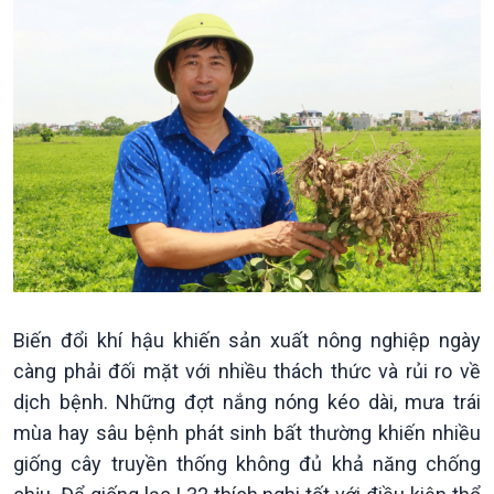
Xã hội
Khoa học & Công nghệ
Tin Đời sống & Xã hội
Tin Khoa học & Công nghệ
Biến đổi khí hậu khiến sản xuất nông nghiệp ngày
360 độ Sức khỏe
Kết nối công nghệ
càng phải đối mặt với nhiều thách thức và rủi ro về
Chuyển đổi Xanh
Sống chung với biến đổi
dịch bệnh. Những đợt nắng nóng kéo dài, mưa trái
Tài nguyên và Môi trường
khí hậu
Chuyên gia của bạn
mùa hay sâu bệnh phát sinh bất thường khiến nhiều
Xã hội chuyển động
giống cây truyền thống không đủ khả năng chống
Bước chân đến trường