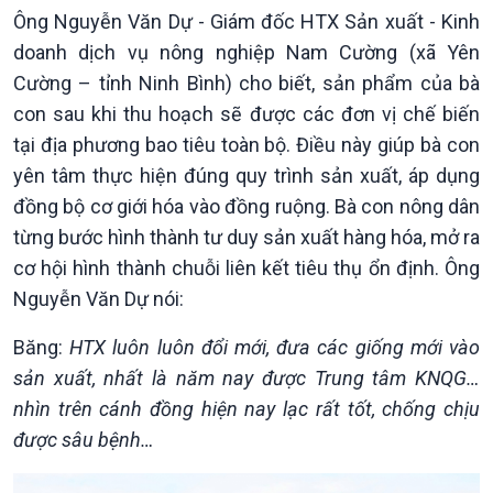
Ông Nguyễn Văn Dự - Giám đốc HTX Sản xuất - Kinh
doanh dịch vụ nông nghiệp Nam Cường (xã Yên
Kinh tế
Nông nghiệp & Biển đảo
Cường – tỉnh Ninh Bình) cho biết, sản phẩm của bà
Tin Kinh tế
Tin Nông nghiệp & Biển
con sau khi thu hoạch sẽ được các đơn vị chế biến
Trước giờ mở cửa
đảo
tại địa phương bao tiêu toàn bộ. Điều này giúp bà con
Dòng chảy Kinh tế
Mùa vàng
yên tâm thực hiện đúng quy trình sản xuất, áp dụng
Sức sống hàng Việt
Biển đảo Việt Nam
đồng bộ cơ giới hóa vào đồng ruộng. Bà con nông dân
Khởi nghiệp
Tâm tình biên giới và hải
từng bước hình thành tư duy sản xuất hàng hóa, mở ra
Tuyên chiến với gian lận
đảo
thương mại
Tìm hiểu biển, đảo Việt
cơ hội hình thành chuỗi liên kết tiêu thụ ổn định. Ông
Nam
Nguyễn Văn Dự nói:
Băng:
HTX luôn luôn đổi mới, đưa các giống mới vào
sản xuất, nhất là năm nay được Trung tâm KNQG…
nhìn trên cánh đồng hiện nay lạc rất tốt, chống chịu
được sâu bệnh…