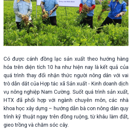
Đảng trong cuộc sống
Biên cương - Một dải vững
Nhận diện sự thật
bền
Pháp luật và đời sống
Có được cánh đồng lạc sản xuất theo hướng hàng
hóa trên diện tích 10 ha như hiện nay là kết quả của
quá trình thay đổi nhận thức người nông dân với vai
trò dẫn dắt của Hợp tác xã Sản xuất - Kinh doanh dịch
vụ nông nghiệp Nam Cường. Suốt quá trình sản xuất,
HTX đã phối hợp với ngành chuyên môn, các nhà
khoa học xây dựng – hướng dẫn bà con nông dân quy
trình kỹ thuật ngay trên đồng ruộng, từ khâu làm đất,
gieo trồng và chăm sóc cây.