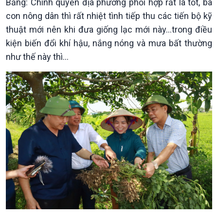
Băng: Chính quyền địa phương phối hợp rất là tốt, bà
Tin Văn hoá & Du lịch
Ảnh
con nông dân thì rất nhiệt tình tiếp thu các tiến bộ kỹ
Chát với người nổi tiếng
Video
thuật mới nên khi đưa giống lạc mới này…trong điều
Câu chuyện Thể thao
Infographic
kiện biến đổi khí hậu, nắng nóng và mưa bất thường
E-Magazine
như thế này thì…