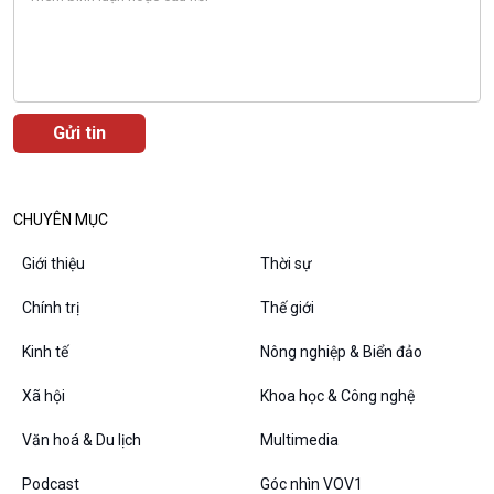
CHUYÊN MỤC
Giới thiệu
Thời sự
VOV1 đặc biệt
Chính trị
Thế giới
Thanh âm ký sự
Chân dung cuộc sống
Kinh tế
Nông nghiệp & Biển đảo
Các chương trình đặc biệt
Xã hội
Khoa học & Công nghệ
Văn hoá & Du lịch
Multimedia
Podcast
Góc nhìn VOV1