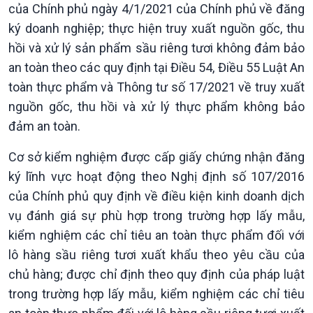
của Chính phủ ngày 4/1/2021 của Chính phủ về đăng
ký doanh nghiệp; thực hiện truy xuất nguồn gốc, thu
hồi và xử lý sản phẩm sầu riêng tươi không đảm bảo
an toàn theo các quy định tại Điều 54, Điều 55 Luật An
toàn thực phẩm và Thông tư số 17/2021 về truy xuất
Xã hội
Khoa học & Công nghệ
nguồn gốc, thu hồi và xử lý thực phẩm không bảo
đảm an toàn.
Tin Đời sống & Xã hội
Tin Khoa học & Công nghệ
360 độ Sức khỏe
Kết nối công nghệ
Cơ sở kiểm nghiệm được cấp giấy chứng nhận đăng
Chuyển đổi Xanh
Sống chung với biến đổi
ký lĩnh vực hoạt động theo Nghị định số 107/2016
Tài nguyên và Môi trường
khí hậu
Chuyên gia của bạn
của Chính phủ quy định về điều kiện kinh doanh dịch
Xã hội chuyển động
vụ đánh giá sự phù hợp trong trường hợp lấy mẫu,
Bước chân đến trường
kiểm nghiệm các chỉ tiêu an toàn thực phẩm đối với
lô hàng sầu riêng tươi xuất khẩu theo yêu cầu của
chủ hàng; được chỉ định theo quy định của pháp luật
trong trường hợp lấy mẫu, kiểm nghiệm các chỉ tiêu