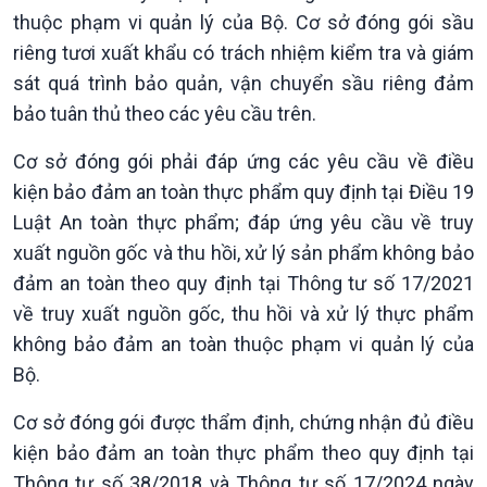
thuộc phạm vi quản lý của Bộ. Cơ sở đóng gói sầu
riêng tươi xuất khẩu có trách nhiệm kiểm tra và giám
sát quá trình bảo quản, vận chuyển sầu riêng đảm
bảo tuân thủ theo các yêu cầu trên.
Cơ sở đóng gói phải đáp ứng các yêu cầu về điều
kiện bảo đảm an toàn thực phẩm quy định tại Điều 19
Luật An toàn thực phẩm; đáp ứng yêu cầu về truy
Kinh tế
Nông nghiệp & Biển đảo
xuất nguồn gốc và thu hồi, xử lý sản phẩm không bảo
Tin Kinh tế
Tin Nông nghiệp & Biển
đảm an toàn theo quy định tại Thông tư số 17/2021
Trước giờ mở cửa
đảo
Dòng chảy Kinh tế
Mùa vàng
về truy xuất nguồn gốc, thu hồi và xử lý thực phẩm
Sức sống hàng Việt
Biển đảo Việt Nam
không bảo đảm an toàn thuộc phạm vi quản lý của
Khởi nghiệp
Tâm tình biên giới và hải
Bộ.
Tuyên chiến với gian lận
đảo
thương mại
Tìm hiểu biển, đảo Việt
Cơ sở đóng gói được thẩm định, chứng nhận đủ điều
Nam
kiện bảo đảm an toàn thực phẩm theo quy định tại
Thông tư số 38/2018 và Thông tư số 17/2024 ngày