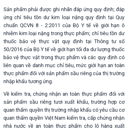
Sản phẩm phải được ghi nhãn đáp ứng quy định; đáp
ứng chỉ tiêu tồn dư kim loại nặng quy định tại Quy
Văn hoá & Du lịch
Multimedia
chuẩn QCVN 8 - 2:2011 của Bộ Y tế về giới hạn ô
Tin Văn hoá & Du lịch
Ảnh
nhiễm kim loại nặng trong thực phẩm; chỉ tiêu tồn dư
Chát với người nổi tiếng
Video
thuốc bảo vệ thực vật quy định tại Thông tư số
Câu chuyện Thể thao
Infographic
E-Magazine
50/2016 của Bộ Y tế về giới hạn tối đa dư lượng thuốc
bảo vệ thực vật trong thực phẩm và các quy định có
liên quan về danh mục chỉ tiêu, mức giới hạn an toàn
thực phẩm đối với sản phẩm sầu riêng của thị trường
nhập khẩu tương ứng.
Về kiểm tra, chứng nhận an toàn thực phẩm đối với
sản phẩm sầu riêng tươi xuất khẩu, trường hợp cơ
quan thẩm quyền thị trường nhập khẩu có yêu cầu cơ
quan thẩm quyền Việt Nam kiểm tra, cấp chứng nhận
nhà nước về an toàn thực phẩm cho lô hàng xuất