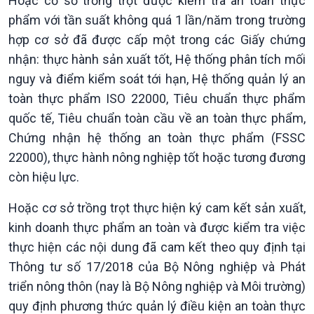
Hoặc cơ sở trồng trọt được kiểm tra an toàn thực
phẩm với tần suất không quá 1 lần/năm trong trường
hợp cơ sở đã được cấp một trong các Giấy chứng
nhận: thực hành sản xuất tốt, Hệ thống phân tích mối
nguy và điểm kiểm soát tới hạn, Hệ thống quản lý an
toàn thực phẩm ISO 22000, Tiêu chuẩn thực phẩm
quốc tế, Tiêu chuẩn toàn cầu về an toàn thực phẩm,
Chứng nhận hệ thống an toàn thực phẩm (FSSC
22000), thực hành nông nghiệp tốt hoặc tương đương
còn hiệu lực.
Chính trị
Thế giới
Hoặc cơ sở trồng trọt thực hiện ký cam kết sản xuất,
Tin Chính trị
Tin thế giới
kinh doanh thực phẩm an toàn và được kiểm tra việc
Chính phủ với người dân
Vấn đề quốc tế
thực hiện các nội dung đã cam kết theo quy định tại
Quốc hội với cử tri
Hồ sơ sự kiện quốc tế
Thông tư số 17/2018 của Bộ Nông nghiệp và Phát
Xây dựng đảng
Thế giới & Việt Nam
triển nông thôn (nay là Bộ Nông nghiệp và Môi trường)
Đảng trong cuộc sống
Biên cương - Một dải vững
quy định phương thức quản lý điều kiện an toàn thực
Nhận diện sự thật
bền