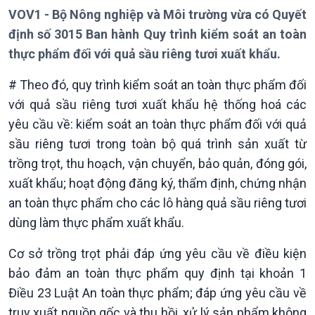
VOV1 - Bộ Nông nghiệp và Môi trường vừa có Quyết
định số 3015 Ban hành Quy trình kiểm soát an toàn
thực phẩm đối với quả sầu riêng tươi xuất khẩu.
# Theo đó, quy trình kiểm soát an toàn thực phẩm đối
với quả sầu riêng tươi xuất khẩu hệ thống hoá các
yêu cầu về: kiểm soát an toàn thực phẩm đối với quả
sầu riêng tươi trong toàn bộ quá trình sản xuất từ
trồng trọt, thu hoạch, vận chuyển, bảo quản, đóng gói,
xuất khẩu; hoạt động đăng ký, thẩm định, chứng nhận
an toàn thực phẩm cho các lô hàng quả sầu riêng tươi
dùng làm thực phẩm xuất khẩu.
Cơ sở trồng trọt phải đáp ứng yêu cầu về điều kiện
Giới thiệu
Thời sự
bảo đảm an toàn thực phẩm quy định tại khoản 1
Thời sự 6h
Điều 23 Luật An toàn thực phẩm; đáp ứng yêu cầu về
Thời sự 12h
truy xuất nguồn gốc và thu hồi, xử lý sản phẩm không
Thời sự 18h