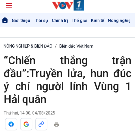
Giới thiệu
Thời sự
Chính trị
Thế giới
Kinh tế
Nông nghiệp 
NÔNG NGHIỆP & BIỂN ĐẢO
Biển đảo Việt Nam
“Chiến thắng trận
đầu”:Truyền lửa, hun đúc
ý chí người lính Vùng 1
Hải quân
Thứ hai, 14:00, 04/08/2025