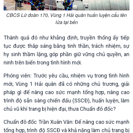
CBCS Lữ đoàn 170, Vùng 1 Hải quân huấn luyện cẩu tên
lửa tại bến
Thành quả đó như khẳng định, truyền thống ấy tiếp
tục được thắp sáng bằng tinh thần, trách nhiệm, sự
Kinh tế
Nông nghiệp & Biển đảo
hy sinh thầm lặng, góp phần giữ vững chủ quyền, an
Tin Kinh tế
Tin Nông nghiệp & Biển
ninh trên biển trong tình hình mới.
Trước giờ mở cửa
đảo
Dòng chảy Kinh tế
Mùa vàng
Phóng viên: Trước yêu cầu, nhiệm vụ trong tình hình
Sức sống hàng Việt
Biển đảo Việt Nam
mới, Vùng 1 Hải quân đã có những chủ trương, giải
Khởi nghiệp
Tâm tình biên giới và hải
pháp gì để nâng cao sức mạnh tổng hợp, nâng cao
Tuyên chiến với gian lận
đảo
thương mại
Tìm hiểu biển, đảo Việt
trình độ sẵn sàng chiến đấu (SSCĐ), huấn luyện, làm
Nam
chủ vũ khí trang bị hiện đại, thưa Chuẩn đô đốc?
Chuẩn đô đốc Trần Xuân Văn: Để nâng cao sức mạnh
tổng hợp, trình độ SSCĐ và khả năng làm chủ trang bị