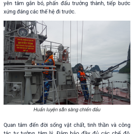
yên tâm gắn bó, phấn đấu trưởng thành, tiếp bước
xứng đáng các thế hệ đi trước.
Văn hoá & Du lịch
Multimedia
Tin Văn hoá & Du lịch
Ảnh
Chát với người nổi tiếng
Video
Huấn luyện sẵn sàng chiến đấu
Câu chuyện Thể thao
Infographic
E-Magazine
Quan tâm đến đời sống vật chất, tinh thần và công
tác tư tưởng, tâm lý. Đảm bảo đầy đủ các chế độ,