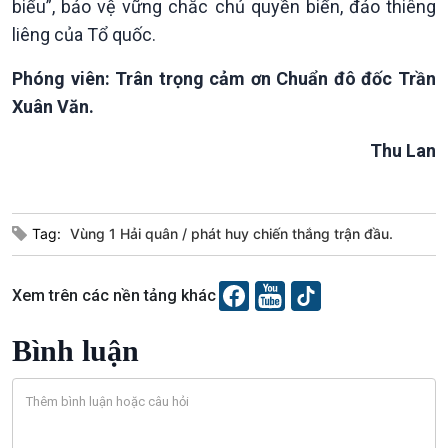
biểu”, bảo vệ vững chắc chủ quyền biển, đảo thiêng
liêng của Tổ quốc.
Phóng viên: Trân trọng cảm ơn Chuẩn đô đốc Trần
Xuân Văn.
Thu Lan
Tag:
Vùng 1 Hải quân
phát huy chiến thắng trận đầu.
Xem trên các nền tảng khác
VOV1 đặc biệt
Bình luận
Thanh âm ký sự
Chân dung cuộc sống
Các chương trình đặc biệt