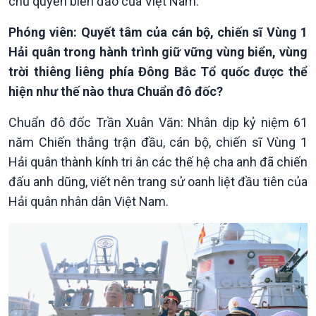
chủ quyền biển đảo của Việt Nam.
Phóng viên: Quyết tâm của cán bộ, chiến sĩ Vùng 1
Hải quân trong hành trình giữ vững vùng biển, vùng
trời thiêng liêng phía Đông Bắc Tổ quốc được thể
hiện như thế nào thưa Chuẩn đô đốc?
Chuẩn đô đốc Trần Xuân Văn: Nhân dịp kỷ niệm 61
năm Chiến thắng trận đầu, cán bộ, chiến sĩ Vùng 1
Hải quân thành kính tri ân các thế hệ cha anh đã chiến
đấu anh dũng, viết nên trang sử oanh liệt đầu tiên của
Podcast
Góc nhìn VOV1
Hải quân nhân dân Việt Nam.
Bình luận
10 phút Sự kiện - Luận bàn
Câu chuyện thời sự
Dòng chảy sự kiện
Đối thoại
Diễn đàn chủ nhật