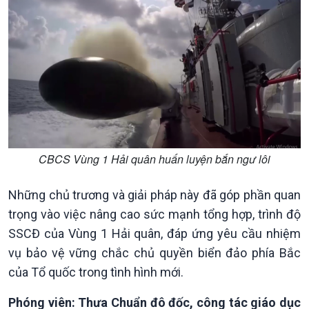
CBCS Vùng 1 Hải quân huấn luyện bắn ngư lôi
Xã hội
Khoa học & Công nghệ
Tin Đời sống & Xã hội
Tin Khoa học & Công nghệ
Những chủ trương và giải pháp này đã góp phần quan
360 độ Sức khỏe
Kết nối công nghệ
trọng vào việc nâng cao sức mạnh tổng hợp, trình độ
Chuyển đổi Xanh
Sống chung với biến đổi
SSCĐ của Vùng 1 Hải quân, đáp ứng yêu cầu nhiệm
Tài nguyên và Môi trường
khí hậu
vụ bảo vệ vững chắc chủ quyền biển đảo phía Bắc
Chuyên gia của bạn
Xã hội chuyển động
của Tổ quốc trong tình hình mới.
Bước chân đến trường
Phóng viên: Thưa Chuẩn đô đốc, công tác giáo dục