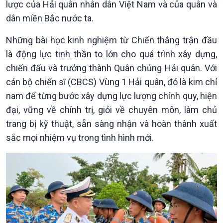
lược của Hải quân nhân dân Việt Nam và của quân và
dân miền Bắc nước ta.
Giới thiệu
Thời sự
Những bài học kinh nghiệm từ Chiến thắng trận đầu
Thời sự 6h
Thời sự 12h
là động lực tinh thần to lớn cho quá trình xây dựng,
Thời sự 18h
chiến đấu và trưởng thành Quân chủng Hải quân. Với
Thời sự 21h30
cán bộ chiến sĩ (CBCS) Vùng 1 Hải quân, đó là kim chỉ
Bản tin
nam để từng bước xây dựng lực lượng chính quy, hiện
Chuyên mục
đại, vững về chính trị, giỏi về chuyên môn, làm chủ
Theo dòng Thời sự
trang bị kỹ thuật, sẵn sàng nhận và hoàn thành xuất
sắc mọi nhiệm vụ trong tình hình mới.