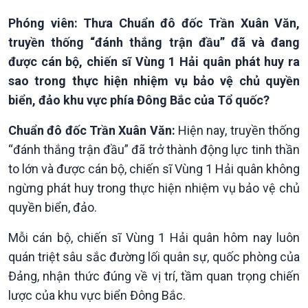
Phóng viên: Thưa Chuẩn đô đốc Trần Xuân Văn,
truyền thống “đánh thắng trận đầu” đã và đang
được cán bộ, chiến sĩ Vùng 1 Hải quân phát huy ra
Chính trị
Thế giới
sao trong thực hiện nhiệm vụ bảo vệ chủ quyền
Tin Chính trị
Tin thế giới
biển, đảo khu vực phía Đông Bắc của Tổ quốc?
Chính phủ với người dân
Vấn đề quốc tế
Quốc hội với cử tri
Hồ sơ sự kiện quốc tế
Chuẩn đô đốc Trần Xuân Văn:
Hiện nay, truyền thống
Xây dựng đảng
Thế giới & Việt Nam
“đánh thắng trận đầu” đã trở thành động lực tinh thần
Đảng trong cuộc sống
Biên cương - Một dải vững
to lớn và được cán bộ, chiến sĩ Vùng 1 Hải quân không
Nhận diện sự thật
bền
ngừng phát huy trong thực hiện nhiệm vụ bảo vệ chủ
Pháp luật và đời sống
quyền biển, đảo.
Mỗi cán bộ, chiến sĩ Vùng 1 Hải quân hôm nay luôn
quán triệt sâu sắc đường lối quân sự, quốc phòng của
Đảng, nhận thức đúng về vị trí, tầm quan trọng chiến
lược của khu vực biển Đông Bắc.