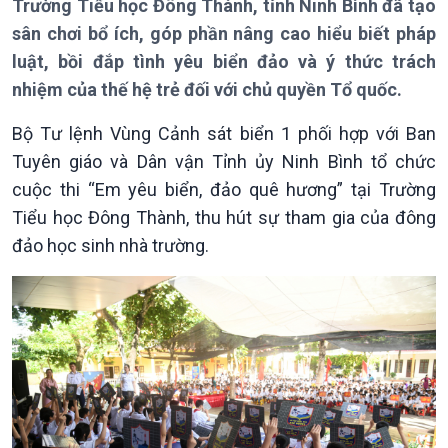
Trường Tiểu học Đông Thành, tỉnh Ninh Bình đã tạo
sân chơi bổ ích, góp phần nâng cao hiểu biết pháp
Giới thiệu
Thời sự
luật, bồi đắp tình yêu biển đảo và ý thức trách
Thời sự 6h
Thời sự 12h
nhiệm của thế hệ trẻ đối với chủ quyền Tổ quốc.
Thời sự 18h
Bộ Tư lệnh Vùng Cảnh sát biển 1 phối hợp với Ban
Thời sự 21h30
Bản tin
Tuyên giáo và Dân vận Tỉnh ủy Ninh Bình tổ chức
Chuyên mục
cuộc thi “Em yêu biển, đảo quê hương” tại Trường
Theo dòng Thời sự
Tiểu học Đông Thành, thu hút sự tham gia của đông
đảo học sinh nhà trường.