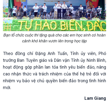
Bạn tổ chức cuộc thi tặng quà cho các em học sinh có hoàn
cảnh khó khăn vươn lên trong học tập
Văn hoá & Du lịch
Multimedia
Tin Văn hoá & Du lịch
Ảnh
Theo đồng chí Đặng Anh Tuấn, Tỉnh ủy viên, Phó
Chát với người nổi tiếng
Video
trưởng Ban Tuyên giáo và Dân vận Tỉnh ủy Ninh Bình,
Câu chuyện Thể thao
Infographic
hoạt động góp phần lan tỏa tình yêu biển đảo, nâng
E-Magazine
cao nhận thức và trách nhiệm của thế hệ trẻ đối với
nhiệm vụ bảo vệ chủ quyền biển đảo trong tình hình
mới.
Lam Giang