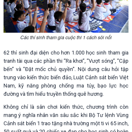
Chính trị
Thế giới
Tin Chính trị
Tin thế giới
Chính phủ với người dân
Vấn đề quốc tế
Các thí sinh tham gia cuộc thi 1 cách sôi nổi
Quốc hội với cử tri
Hồ sơ sự kiện quốc tế
Xây dựng đảng
Thế giới & Việt Nam
62 thí sinh đại diện cho hơn 1.000 học sinh tham gia
Đảng trong cuộc sống
Biên cương - Một dải vững
tranh tài qua các phần thi “Ra khơi”, “Vượt sóng”, “Cập
Nhận diện sự thật
bền
bến” và “Đặt mốc chủ quyền”. Nội dung câu hỏi tập
Pháp luật và đời sống
trung vào kiến thức biển đảo, Luật Cảnh sát biển Việt
Nam, kỹ năng phòng chống ma túy, bạo lực học
đường và tìm hiểu truyền thống quê hương.
Không chỉ là sân chơi kiến thức, chương trình còn
mang ý nghĩa nhân văn sâu sắc khi Bộ Tư lệnh Vùng
Cảnh sát biển 1 trao tặng nhà trường một ti vi 65 inch,
50 suất quà và 20 chiếc xe đạp cho học sinh có hoàn