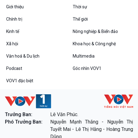
Giới thiệu
Thời sự
Chính trị
Thế giới
Kinh tế
Nông nghiệp & Biển đảo
Xã hội
Khoa học & Công nghệ
VOV1 đặc biệt
Văn hoá & Du lịch
Multimedia
Thanh âm ký sự
Podcast
Góc nhìn VOV1
Chân dung cuộc sống
Các chương trình đặc biệt
VOV1 đặc biệt
Trưởng Ban:
Lê Văn Phúc.
Phó Trưởng Ban:
Nguyễn Mạnh Thắng - Nguyễn Thị
Tuyết Mai - Lê Thị Hằng - Hoàng Trung
Dũng.