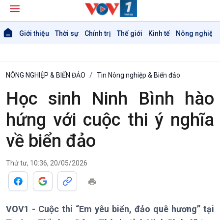
Giới thiệu
Thời sự
Chính trị
Thế giới
Kinh tế
Nông nghiệp 
NÔNG NGHIỆP & BIỂN ĐẢO
Tin Nông nghiệp & Biển đảo
Học sinh Ninh Bình hào
hứng với cuộc thi ý nghĩa
về biển đảo
Thứ tư, 10:36, 20/05/2026
VOV1 - Cuộc thi “Em yêu biển, đảo quê hương” tại