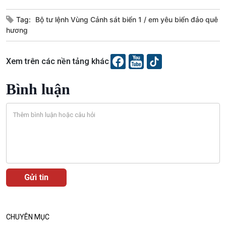
Tag:
Bộ tư lệnh Vùng Cảnh sát biển 1
em yêu biển đảo quê
hương
Xem trên các nền tảng khác
Podcast
Góc nhìn VOV1
Bình luận
Bình luận
10 phút Sự kiện - Luận bàn
Câu chuyện thời sự
Dòng chảy sự kiện
Đối thoại
Diễn đàn chủ nhật
Chuyện đêm
CHUYÊN MỤC