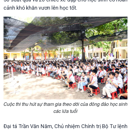
cảnh khó khăn vươn lên học tốt.
Kinh tế
Nông nghiệp & Biển đảo
Tin Kinh tế
Tin Nông nghiệp & Biển
Trước giờ mở cửa
đảo
Dòng chảy Kinh tế
Mùa vàng
Sức sống hàng Việt
Biển đảo Việt Nam
Khởi nghiệp
Tâm tình biên giới và hải
Tuyên chiến với gian lận
đảo
thương mại
Tìm hiểu biển, đảo Việt
Nam
Cuộc thi thu hút sự tham gia theo dõi của đông đảo học sinh
các lứa tuổi
Đại tá Trần Văn Năm, Chủ nhiệm Chính trị Bộ Tư lệnh