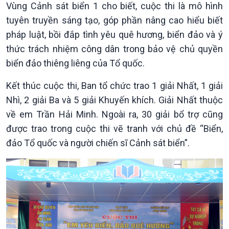
Vùng Cảnh sát biển 1 cho biết, cuộc thi là mô hình
tuyên truyền sáng tạo, góp phần nâng cao hiểu biết
pháp luật, bồi đắp tình yêu quê hương, biển đảo và ý
thức trách nhiệm công dân trong bảo vệ chủ quyền
biển đảo thiêng liêng của Tổ quốc.
Xã hội
Khoa học & Công nghệ
Kết thúc cuộc thi, Ban tổ chức trao 1 giải Nhất, 1 giải
Tin Đời sống & Xã hội
Tin Khoa học & Công nghệ
Nhì, 2 giải Ba và 5 giải Khuyến khích. Giải Nhất thuộc
360 độ Sức khỏe
Kết nối công nghệ
về em Trần Hải Minh. Ngoài ra, 30 giải bổ trợ cũng
Chuyển đổi Xanh
Sống chung với biến đổi
được trao trong cuộc thi vẽ tranh với chủ đề “Biển,
Tài nguyên và Môi trường
khí hậu
đảo Tổ quốc và người chiến sĩ Cảnh sát biển”.
Chuyên gia của bạn
Xã hội chuyển động
Bước chân đến trường