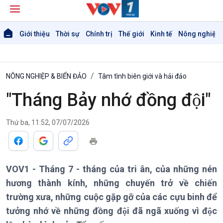
Giới thiệu
Thời sự
Chính trị
Thế giới
Kinh tế
Nông nghiệp 
NÔNG NGHIỆP & BIỂN ĐẢO
Tâm tình biên giới và hải đảo
"Tháng Bảy nhớ đồng đội"
Thứ ba, 11:52, 07/07/2026
Giới thiệu
Thời sự
Thời sự 6h
VOV1 - Tháng 7 - tháng của tri ân, của những nén
Thời sự 12h
hương thành kính, những chuyến trở về chiến
Thời sự 18h
trường xưa, những cuộc gặp gỡ của các cựu binh để
Thời sự 21h30
tưởng nhớ về những đồng đội đã ngã xuống vì độc
Bản tin