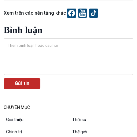
Chuyên gia của bạn
Xã hội chuyển động
Xem trên các nền tảng khác
Bước chân đến trường
Bình luận
Văn hoá & Du lịch
Multimedia
Tin Văn hoá & Du lịch
Ảnh
Chát với người nổi tiếng
Video
Câu chuyện Thể thao
Infographic
E-Magazine
CHUYÊN MỤC
Giới thiệu
Thời sự
Podcast
Góc nhìn VOV1
Chính trị
Thế giới