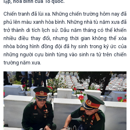
lập, hòa bình của Tổ quốc.
Chuyên mục
Theo dòng Thời sự
Chiến tranh đã lùi xa. Những chiến trường hôm nay đã
phủ lên màu xanh hòa bình. Những nhà tù năm xưa đã
trở thành di tích lịch sử. Dẫu năm tháng có thể khiến
nhiều điều thay đổi, nhưng thời gian không thể xóa
Chính trị
Thế giới
nhòa bóng hình đồng đội đã hy sinh trong ký ức của
những người cựu binh từng vào sinh ra tử trên chiến
Tin Chính trị
Tin thế giới
Chính phủ với người dân
Vấn đề quốc tế
trường năm xưa.
Quốc hội với cử tri
Hồ sơ sự kiện quốc tế
Xây dựng đảng
Thế giới & Việt Nam
Đảng trong cuộc sống
Biên cương - Một dải vững
Nhận diện sự thật
bền
Pháp luật và đời sống