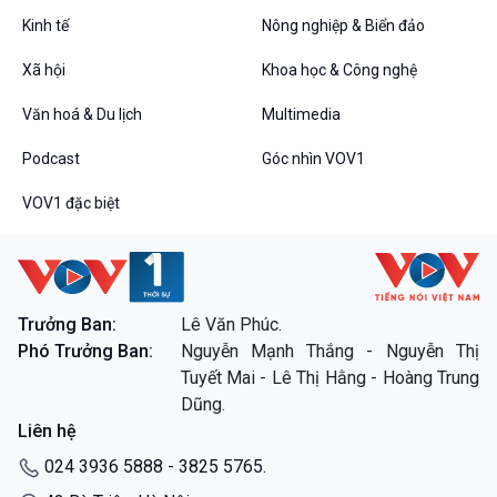
Bình luận
Kinh tế
Nông nghiệp & Biển đảo
10 phút Sự kiện - Luận bàn
Câu chuyện thời sự
Xã hội
Khoa học & Công nghệ
Dòng chảy sự kiện
Đối thoại
Văn hoá & Du lịch
Multimedia
Diễn đàn chủ nhật
Podcast
Góc nhìn VOV1
Chuyện đêm
VOV1 đặc biệt
VOV1 đặc biệt
Trưởng Ban:
Lê Văn Phúc.
Thanh âm ký sự
Phó Trưởng Ban:
Nguyễn Mạnh Thắng - Nguyễn Thị
Chân dung cuộc sống
Tuyết Mai - Lê Thị Hằng - Hoàng Trung
Các chương trình đặc biệt
Dũng.
Liên hệ
024 3936 5888 - 3825 5765.