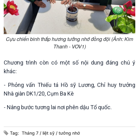
Kinh tế
Nông nghiệp & Biển đảo
Tin Kinh tế
Tin Nông nghiệp & Biển
Trước giờ mở cửa
đảo
Dòng chảy Kinh tế
Mùa vàng
Sức sống hàng Việt
Biển đảo Việt Nam
Cựu chiến binh thắp hương tưởng nhớ đồng đội (Ảnh: Kim
Khởi nghiệp
Tâm tình biên giới và hải
Thanh - VOV1) ​​​​
Tuyên chiến với gian lận
đảo
thương mại
Tìm hiểu biển, đảo Việt
Chương trình còn có một số nội dung đáng chú ý
Nam
khác:
- Phỏng vấn Thiếu tá Hồ sỹ Lương, Chỉ huy trưởng
Nhà giàn DK1/20, Cụm Ba Kè
Xã hội
Khoa học & Công nghệ
- Nâng bước tương lai nơi phên dậu Tổ quốc.
Tin Đời sống & Xã hội
Tin Khoa học & Công nghệ
360 độ Sức khỏe
Kết nối công nghệ
Chuyển đổi Xanh
Sống chung với biến đổi
Tag:
Tháng 7
liệt sỹ
tưởng nhớ
Tài nguyên và Môi trường
khí hậu