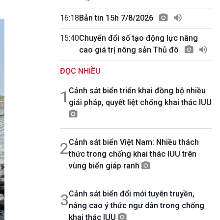
10 phút Sự kiện - Luận bàn
Câu chuyện thời sự
16:18
Bản tin 15h 7/8/2026
Dòng chảy sự kiện
15:40
Chuyển đổi số tạo động lực nâng
Đối thoại
cao giá trị nông sản Thủ đô
Diễn đàn chủ nhật
Chuyện đêm
ĐỌC NHIỀU
Cảnh sát biển triển khai đồng bộ nhiều
1
giải pháp, quyết liệt chống khai thác IUU
Cảnh sát biển Việt Nam: Nhiều thách
2
thức trong chống khai thác IUU trên
vùng biển giáp ranh
Cảnh sát biển đổi mới tuyên truyền,
3
nâng cao ý thức ngư dân trong chống
khai thác IUU