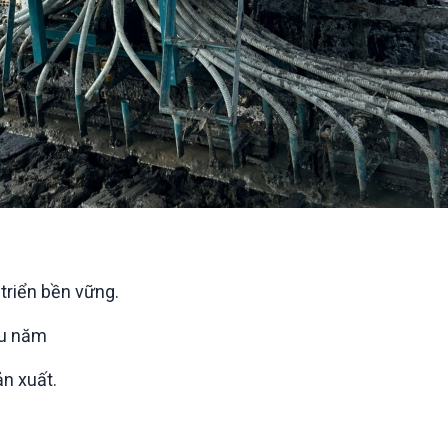
 triển bền vững.
ầu năm
ản xuất.