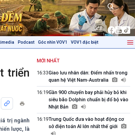
timedia
Podcast
Góc nhìn VOV1
VOV1 đặc biệt
Kinh tế
Nông nghiệp & Biển đảo
Tin Kinh tế
Tin Nông nghiệp & Biển
MỚI NHẤT
Trước giờ mở cửa
đảo
 triển
16:33
Giao lưu nhân dân: Điểm nhấn trong
Dòng chảy Kinh tế
Mùa vàng
quan hệ Việt Nam-Australia
Sức sống hàng Việt
Biển đảo Việt Nam
Khởi nghiệp
Tâm tình biên giới và hải
16:19
Gần 900 chuyến bay phải hủy bỏ khi
Tuyên chiến với gian lận
đảo
siêu bão Dolphin chuẩn bị đổ bộ vào
thương mại
Tìm hiểu biển, đảo Việt
Nhật Bản
Nam
16:19
Trung Quốc đưa vào hoạt động cơ
iá trị ngành
Podcast
Góc nhìn VOV1
sở điện toán AI lớn nhất thế giới
iến lược, là
Bình luận