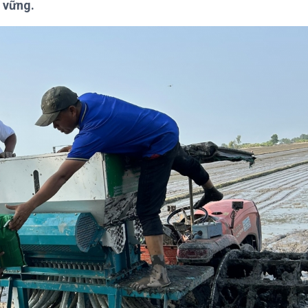
 vững.
Chát với người nổi tiếng
Video
Câu chuyện Thể thao
Infographic
E-Magazine