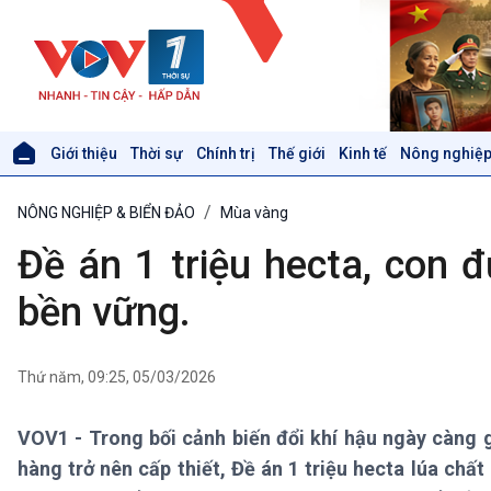
Giới thiệu
Thời sự
Chính trị
Thế giới
Kinh tế
Nông nghiệp
Giới thiệu
Thời sự
NÔNG NGHIỆP & BIỂN ĐẢO
Mùa vàng
Thời sự 6h
Thời sự 12h
Đề án 1 triệu hecta, con 
Thời sự 18h
Thời sự 21h30
bền vững.
Bản tin
Chuyên mục
Theo dòng Thời sự
Thứ năm, 09:25, 05/03/2026
VOV1 - Trong bối cảnh biến đổi khí hậu ngày càng ga
Xã hội
Khoa học & Công nghệ
hàng trở nên cấp thiết, Đề án 1 triệu hecta lúa chất
Tin Đời sống & Xã hội
Tin Khoa học & Công nghệ