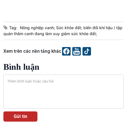
Tag:
Nông nghiệp xanh; Sức khỏe đất; biến đổi khí hậu
tập
Văn hoá & Du lịch
Multimedia
quán thâm canh đang làm suy giảm sức khỏe đất;
Tin Văn hoá & Du lịch
Ảnh
Chát với người nổi tiếng
Video
Xem trên các nền tảng khác
Câu chuyện Thể thao
Infographic
E-Magazine
Bình luận
Podcast
Góc nhìn VOV1
Bình luận