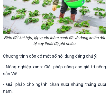
Biến đổi khí hậu, tập quán thâm canh đã và đang khiến đất
bị suy thoái độ phì nhiêu
Xã hội
Khoa học & Công nghệ
Tin Đời sống & Xã hội
Tin Khoa học & Công nghệ
Chương trình còn có một số nội dung đáng chú ý:
360 độ Sức khỏe
Kết nối công nghệ
Chuyển đổi Xanh
Sống chung với biến đổi
- Nông nghiệp xanh: Giải pháp nâng cao giá trị nông
Tài nguyên và Môi trường
khí hậu
sản Việt
Chuyên gia của bạn
Xã hội chuyển động
- Giải pháp cho ngành chăn nuôi những tháng cuối
Bước chân đến trường
năm.