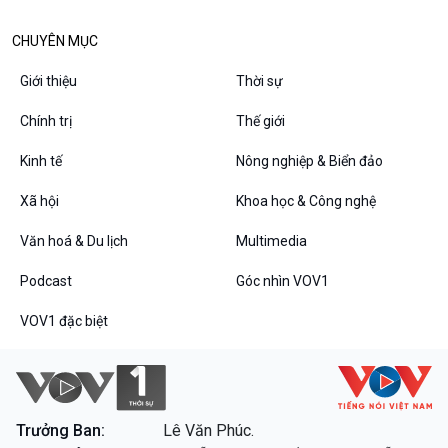
10 phút Sự kiện - Luận bàn
CHUYÊN MỤC
Câu chuyện thời sự
Dòng chảy sự kiện
Giới thiệu
Thời sự
Đối thoại
Diễn đàn chủ nhật
Chính trị
Thế giới
Chuyện đêm
Kinh tế
Nông nghiệp & Biển đảo
Xã hội
Khoa học & Công nghệ
Văn hoá & Du lịch
Multimedia
Podcast
Góc nhìn VOV1
VOV1 đặc biệt
VOV1 đặc biệt
Thanh âm ký sự
Chân dung cuộc sống
Các chương trình đặc biệt
Trưởng Ban:
Lê Văn Phúc.