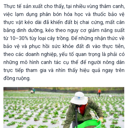
Nhận diện sự thật
bền
Thực tế sản xuất cho thấy, tại nhiều vùng thâm canh,
Pháp luật và đời sống
việc lạm dụng phân bón hóa học và thuốc bảo vệ
thực vật kéo dài đã khiến đất bị chai cứng, mất cân
bằng dinh dưỡng, kéo theo nguy cơ giảm năng suất
từ 10–30% tùy loại cây trồng. Để những nhận thức về
bảo vệ và phục hồi sức khỏe đất đi vào thực tiễn,
theo các doanh nghiệp, yếu tố quan trọng là phải có
những mô hình canh tác cụ thể để người nông dân
Kinh tế
Nông nghiệp & Biển đảo
trực tiếp tham gia và nhìn thấy hiệu quả ngay trên
Tin Kinh tế
Tin Nông nghiệp & Biển
đồng ruộng.
Trước giờ mở cửa
đảo
Dòng chảy Kinh tế
Mùa vàng
Sức sống hàng Việt
Biển đảo Việt Nam
Khởi nghiệp
Tâm tình biên giới và hải
Tuyên chiến với gian lận
đảo
thương mại
Tìm hiểu biển, đảo Việt
Nam