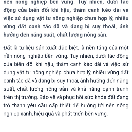
nền nông nghiệp bền vững. Tuy nhiên, dưới tác
Thời sự 18h
Thời sự 21h30
động của biến đổi khí hậu, thâm canh kéo dài và
Bản tin
việc sử dụng vật tư nông nghiệp chưa hợp lý, nhiều
Chuyên mục
vùng đất canh tác đã và đang bị suy thoái, ảnh
Theo dòng Thời sự
hưởng đến năng suất, chất lượng nông sản.
Đất là tư liệu sản xuất đặc biệt, là nền tảng của một
nền nông nghiệp bền vững. Tuy nhiên, dưới tác động
của biến đổi khí hậu, thâm canh kéo dài và việc sử
dụng vật tư nông nghiệp chưa hợp lý, nhiều vùng đất
canh tác đã và đang bị suy thoái, ảnh hưởng đến năng
suất, chất lượng nông sản và khả năng cạnh tranh
Chính trị
Thế giới
trên thị trường. Bảo vệ và phục hồi sức khỏe đất đang
Tin Chính trị
Tin thế giới
trở thành yêu cầu cấp thiết để hướng tới nền nông
Chính phủ với người dân
Vấn đề quốc tế
Quốc hội với cử tri
Hồ sơ sự kiện quốc tế
nghiệp xanh, hiệu quả và phát triển bền vững.
Xây dựng đảng
Thế giới & Việt Nam
Đảng trong cuộc sống
Biên cương - Một dải vững