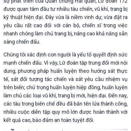
sự phát triển của Quân chủng Hải quân, Lữ đoàn 172
được quan tâm đầu tư nhiều tàu chiến, vũ khí, trang bị
kỹ thuật hiện đại. Đây vừa là niềm vinh dự, vừa đặt ra
yêu cầu rất cao đối với cán bộ, chiến sĩ trong việc
nhanh chóng làm chủ trang bị, nâng cao khả năng sẵn
sàng chiến đấu.
Chúng tôi xác định con người là yếu tố quyết định sức
mạnh chiến đấu. Vì vậy, Lữ đoàn tập trung đổi mới nội
dung, phương pháp huấn luyện theo hướng sát thực
tế, sát đối tượng tác chiến và sát yêu cầu nhiệm vụ
trên biển; chú trọng huấn luyện hiệp đồng, huấn luyện
làm chủ các loại vũ khí, trang bị mới, hiện đại. Đến nay,
các tàu trong biên chế đều đã bắn tên lửa thành công,
nhiều cuộc diễn tập quy mô lớn được hoàn thành với
Kinh tế
Nông nghiệp & Biển đảo
kết quả cao, bảo đảm an toàn tuyệt đối.
Tin Kinh tế
Tin Nông nghiệp & Biển
Trước giờ mở cửa
đảo