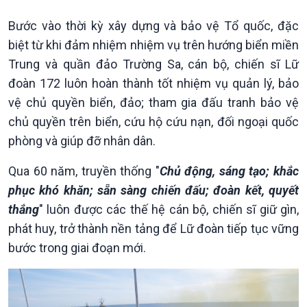
Bước vào thời kỳ xây dựng và bảo vệ Tổ quốc, đặc
biệt từ khi đảm nhiệm nhiệm vụ trên hướng biển miền
Trung và quần đảo Trường Sa, cán bộ, chiến sĩ Lữ
đoàn 172 luôn hoàn thành tốt nhiệm vụ quản lý, bảo
vệ chủ quyền biển, đảo; tham gia đấu tranh bảo vệ
chủ quyền trên biển, cứu hộ cứu nạn, đối ngoại quốc
phòng và giúp đỡ nhân dân.
Qua 60 năm, truyền thống "
Chủ động, sáng tạo; khắc
Chính trị
Thế giới
phục khó khăn; sẵn sàng chiến đấu; đoàn kết, quyết
Tin Chính trị
Tin thế giới
thắng
" luôn được các thế hệ cán bộ, chiến sĩ giữ gìn,
Chính phủ với người dân
Vấn đề quốc tế
phát huy, trở thành nền tảng để Lữ đoàn tiếp tục vững
Quốc hội với cử tri
Hồ sơ sự kiện quốc tế
Xây dựng đảng
Thế giới & Việt Nam
bước trong giai đoạn mới.
Đảng trong cuộc sống
Biên cương - Một dải vững
Nhận diện sự thật
bền
Pháp luật và đời sống