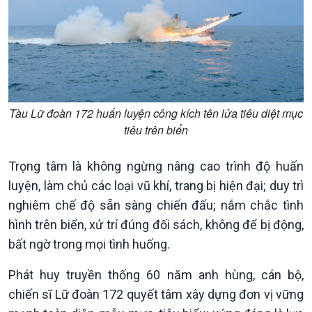
Tàu Lữ đoàn 172 huấn luyện công kích tên lửa tiêu diệt mục
tiêu trên biển
Trọng tâm là không ngừng nâng cao trình độ huấn
luyện, làm chủ các loại vũ khí, trang bị hiện đại; duy trì
Podcast
Góc nhìn VOV1
nghiêm chế độ sẵn sàng chiến đấu; nắm chắc tình
Bình luận
hình trên biển, xử trí đúng đối sách, không để bị động,
10 phút Sự kiện - Luận bàn
Câu chuyện thời sự
bất ngờ trong mọi tình huống.
Dòng chảy sự kiện
Phát huy truyền thống 60 năm anh hùng, cán bộ,
Đối thoại
Diễn đàn chủ nhật
chiến sĩ Lữ đoàn 172 quyết tâm xây dựng đơn vị vững
Chuyện đêm