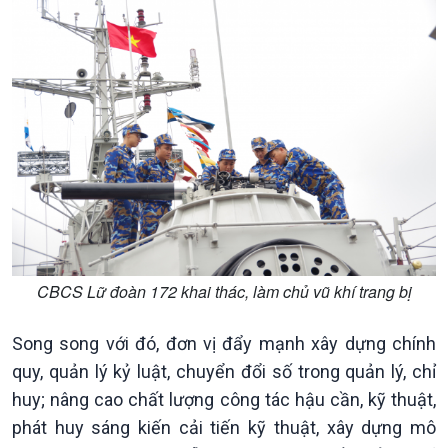
Dòng chảy Kinh tế
Mùa vàng
Sức sống hàng Việt
Biển đảo Việt Nam
Khởi nghiệp
Tâm tình biên giới và hải
Tuyên chiến với gian lận
đảo
thương mại
Tìm hiểu biển, đảo Việt
Nam
CBCS Lữ đoàn 172 khai thác, làm chủ vũ khí trang bị
Song song với đó, đơn vị đẩy mạnh xây dựng chính
quy, quản lý kỷ luật, chuyển đổi số trong quản lý, chỉ
huy; nâng cao chất lượng công tác hậu cần, kỹ thuật,
phát huy sáng kiến cải tiến kỹ thuật, xây dựng mô