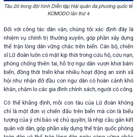
Tàu 20 trong đội hình Diễn tập Hải quân đa phương quốc tế
KOMODO lần thứ 4
Đối với công tác dân vận, chúng tôi xác định đây là
nhiệm vụ chính trị thường xuyên, góp phần xây dựng
thế trận lòng dân vững chắc trên biển. Cán bộ, chiến
sĩ Lữ đoàn luôn có mặt kịp thời trong cứu hộ, cứu nạn,
phòng chống thiên tai, hỗ trợ ngư dân vươn khơi bám
Văn hoá & Du lịch
Multimedia
biển, đồng thời triển khai nhiều hoạt động an sinh xã
Tin Văn hoá & Du lịch
Ảnh
hội như nhận đỡ đầu con ngư dân có hoàn cảnh khó
Chát với người nổi tiếng
Video
khăn, chăm lo các gia đình chính sách, người có công.
Câu chuyện Thể thao
Infographic
E-Magazine
Có thể khẳng định, mỗi con tàu của Lữ đoàn không
chỉ là một đơn vị chiến đấu trên biển mà còn là biểu
tượng của ý chí bảo vệ chủ quyền, là nhịp cầu gắn kết
quân với dân, góp phần xây dựng thế trận quốc phòng
toàn dân và thế trận lòng dân ngày càng vững chắc