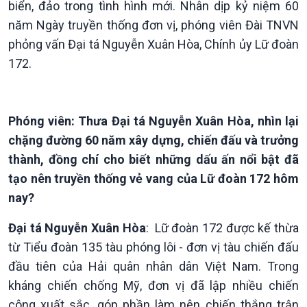
biển, đảo trong tình hình mới. Nhân dịp kỷ niệm 60
năm Ngày truyền thống đơn vị, phóng viên Đài TNVN
phỏng vấn Đại tá Nguyễn Xuân Hòa, Chính ủy Lữ đoàn
172.
Giới thiệu
Thời sự
Thời sự 6h
Phóng viên: Thưa Đại tá Nguyễn Xuân Hòa, nhìn lại
Thời sự 12h
chặng đường 60 năm xây dựng, chiến đấu và trưởng
Thời sự 18h
Thời sự 21h30
thành, đồng chí cho biết những dấu ấn nổi bật đã
Bản tin
tạo nên truyền thống vẻ vang của Lữ đoàn 172 hôm
Chuyên mục
nay?
Theo dòng Thời sự
Đại tá Nguyễn Xuân Hòa
: Lữ đoàn 172 được kế thừa
từ Tiểu đoàn 135 tàu phóng lôi - đơn vị tàu chiến đấu
đầu tiên của Hải quân nhân dân Việt Nam. Trong
kháng chiến chống Mỹ, đơn vị đã lập nhiều chiến
công xuất sắc, góp phần làm nên chiến thắng trận