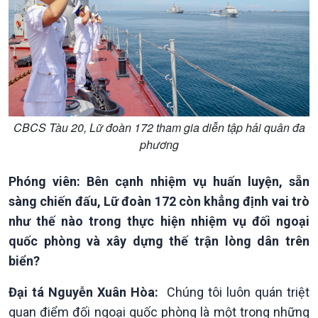
Xã hội
Khoa học & Công nghệ
Tin Đời sống & Xã hội
Tin Khoa học & Công nghệ
360 độ Sức khỏe
Kết nối công nghệ
Chuyển đổi Xanh
Sống chung với biến đổi
CBCS Tàu 20, Lữ đoàn 172 tham gia diễn tập hải quân đa
Tài nguyên và Môi trường
khí hậu
phương
Chuyên gia của bạn
Xã hội chuyển động
Phóng viên: Bên cạnh nhiệm vụ huấn luyện, sẵn
Bước chân đến trường
sàng chiến đấu, Lữ đoàn 172 còn khẳng định vai trò
như thế nào trong thực hiện nhiệm vụ đối ngoại
quốc phòng và xây dựng thế trận lòng dân trên
biển?
Đại tá Nguyễn Xuân Hòa:
Chúng tôi luôn quán triệt
quan điểm đối ngoại quốc phòng là một trong những