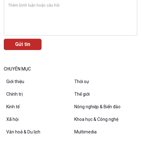
Câu chuyện Thể thao
Infographic
E-Magazine
Podcast
Góc nhìn VOV1
CHUYÊN MỤC
Bình luận
Giới thiệu
Thời sự
10 phút Sự kiện - Luận bàn
Câu chuyện thời sự
Chính trị
Thế giới
Dòng chảy sự kiện
Kinh tế
Nông nghiệp & Biển đảo
Đối thoại
Diễn đàn chủ nhật
Xã hội
Khoa học & Công nghệ
Chuyện đêm
Văn hoá & Du lịch
Multimedia