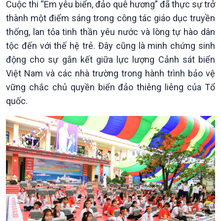
Cuộc thi “Em yêu biển, đảo quê hương” đã thực sự trở
thành một điểm sáng trong công tác giáo dục truyền
thống, lan tỏa tinh thần yêu nước và lòng tự hào dân
tộc đến với thế hệ trẻ. Đây cũng là minh chứng sinh
động cho sự gắn kết giữa lực lượng Cảnh sát biển
Kinh tế
Nông nghiệp & Biển đảo
Việt Nam và các nhà trường trong hành trình bảo vệ
Tin Kinh tế
Tin Nông nghiệp & Biển
vững chắc chủ quyền biển đảo thiêng liêng của Tổ
Trước giờ mở cửa
đảo
quốc.
Dòng chảy Kinh tế
Mùa vàng
Sức sống hàng Việt
Biển đảo Việt Nam
Khởi nghiệp
Tâm tình biên giới và hải
Tuyên chiến với gian lận
đảo
thương mại
Tìm hiểu biển, đảo Việt
Nam