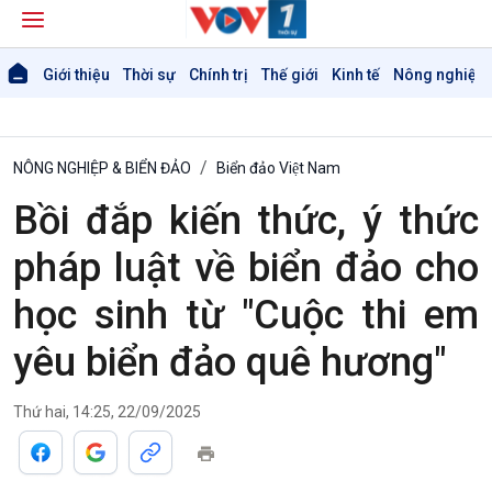
Giới thiệu
Thời sự
Chính trị
Thế giới
Kinh tế
Nông nghiệp 
NÔNG NGHIỆP & BIỂN ĐẢO
Biển đảo Việt Nam
Bồi đắp kiến thức, ý thức
pháp luật về biển đảo cho
học sinh từ "Cuộc thi em
yêu biển đảo quê hương"
Giới thiệu
Thời sự
Thời sự 6h
Thứ hai, 14:25, 22/09/2025
Thời sự 12h
Thời sự 18h
Thời sự 21h30