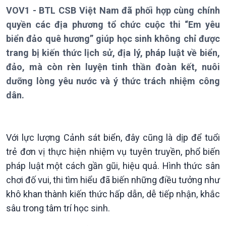
Bản tin
VOV1 - BTL CSB Việt Nam đã phối hợp cùng chính
Chuyên mục
quyền các địa phương tổ chức cuộc thi “Em yêu
Theo dòng Thời sự
biển đảo quê hương” giúp học sinh không chỉ được
trang bị kiến thức lịch sử, địa lý, pháp luật về biển,
đảo, mà còn rèn luyện tinh thần đoàn kết, nuôi
dưỡng lòng yêu nước và ý thức trách nhiệm công
dân.
Chính trị
Thế giới
Tin Chính trị
Tin thế giới
Với lực lượng Cảnh sát biển, đây cũng là dịp để tuổi
Chính phủ với người dân
Vấn đề quốc tế
trẻ đơn vị thực hiện nhiệm vụ tuyên truyền, phổ biến
Quốc hội với cử tri
Hồ sơ sự kiện quốc tế
pháp luật một cách gần gũi, hiệu quả. Hình thức sân
Xây dựng đảng
Thế giới & Việt Nam
chơi đố vui, thi tìm hiểu đã biến những điều tưởng như
Đảng trong cuộc sống
Biên cương - Một dải vững
khô khan thành kiến thức hấp dẫn, dễ tiếp nhận, khắc
Nhận diện sự thật
bền
Pháp luật và đời sống
sâu trong tâm trí học sinh.