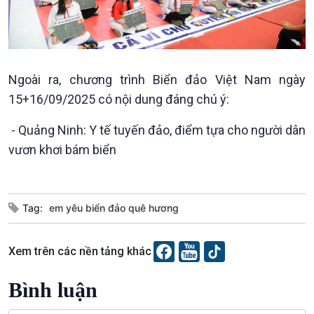
Xã hội
Khoa học & Công nghệ
Tin Đời sống & Xã hội
Tin Khoa học & Công nghệ
360 độ Sức khỏe
Kết nối công nghệ
Ngoài ra, chương trình Biển đảo Việt Nam ngày
Chuyển đổi Xanh
Sống chung với biến đổi
15+16/09/2025 có nội dung đáng chú ý:
Tài nguyên và Môi trường
khí hậu
Chuyên gia của bạn
- Quảng Ninh: Y tế tuyến đảo, điểm tựa cho người dân
Xã hội chuyển động
vươn khơi bám biển
Bước chân đến trường
Tag:
em yêu biển đảo quê hương
Xem trên các nền tảng khác
Văn hoá & Du lịch
Multimedia
Bình luận
Tin Văn hoá & Du lịch
Ảnh
Chát với người nổi tiếng
Video