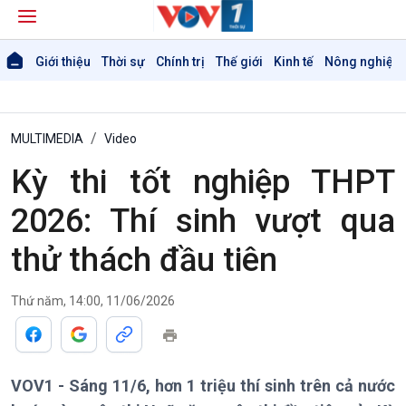
Giới thiệu
Thời sự
Chính trị
Thế giới
Kinh tế
Nông nghiệp 
MULTIMEDIA
Video
Kỳ thi tốt nghiệp THPT
Giới thiệu
Thời sự
2026: Thí sinh vượt qua
Thời sự 6h
thử thách đầu tiên
Thời sự 12h
Thời sự 18h
Thời sự 21h30
Thứ năm, 14:00, 11/06/2026
Bản tin
Chuyên mục
Theo dòng Thời sự
VOV1 - Sáng 11/6, hơn 1 triệu thí sinh trên cả nước