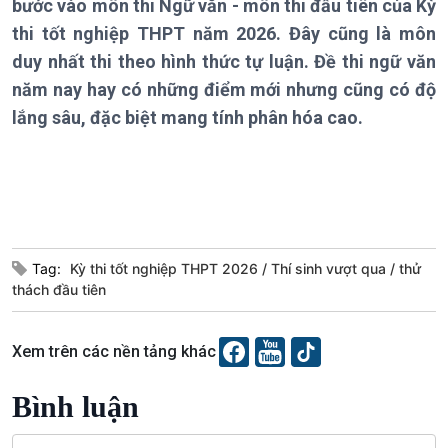
bước vào môn thi Ngữ văn - môn thi đầu tiên của Kỳ
Chính trị
Thế giới
thi tốt nghiệp THPT năm 2026. Đây cũng là môn
Tin Chính trị
Tin thế giới
duy nhất thi theo hình thức tự luận. Đề thi ngữ văn
Chính phủ với người dân
Vấn đề quốc tế
Quốc hội với cử tri
Hồ sơ sự kiện quốc tế
năm nay hay có những điểm mới nhưng cũng có độ
Xây dựng đảng
Thế giới & Việt Nam
lắng sâu, đặc biệt mang tính phân hóa cao.
Đảng trong cuộc sống
Biên cương - Một dải vững
Nhận diện sự thật
bền
Pháp luật và đời sống
Kinh tế
Nông nghiệp & Biển đảo
Tag:
Kỳ thi tốt nghiệp THPT 2026
Thí sinh vượt qua
thử
Tin Kinh tế
Tin Nông nghiệp & Biển
thách đầu tiên
Trước giờ mở cửa
đảo
Dòng chảy Kinh tế
Mùa vàng
Sức sống hàng Việt
Biển đảo Việt Nam
Xem trên các nền tảng khác
Khởi nghiệp
Tâm tình biên giới và hải
Tuyên chiến với gian lận
đảo
Bình luận
thương mại
Tìm hiểu biển, đảo Việt
Nam